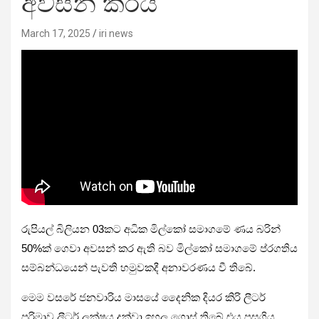
අවසන් කරයි
March 17, 2025
iri news
රුපියල් බිලියන 03කට අධික මිල්කෝ සමාගමේ ණය බරින්
50%ක් ගෙවා අවසන් කර ඇති බව මිල්කෝ සමාගමේ ප්රගතිය
සම්බන්ධයෙන් පැවති හමුවකදී අනාවරණය වී තිබේ.
මෙම වසරේ ජනවාරිය මාසයේ දෛනික දියර කිරි ලීටර්
පරිමාව ලීටර් ලක්ෂය දක්වා ඉහල ගොස් තිබේ.එය පසුගිය