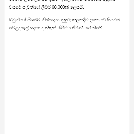
වසරේ පැවතියේ ලීටර් 68,000ක් ලෙසයි.
ඔවුන්ගේ සියළුම නිෂ්පාදන නුදුරු කලකදීම ලංකාවේ සියළුම
වෙළදසැල් සදහා ද නිකුත් කිරීමට තීරණ කර තිබේ.