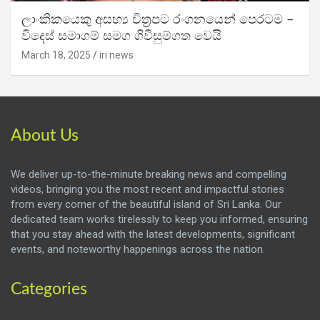
ලාංකිකයෙකු අසභ්‍ය චිත්‍රපට රංගනයෙන් පෙරටම –
විදෙස් සමාගම් සමග ගිවිසුම්ගත වෙයි
March 18, 2025
iri news
About Us
We deliver up-to-the-minute breaking news and compelling
videos, bringing you the most recent and impactful stories
from every corner of the beautiful island of Sri Lanka. Our
dedicated team works tirelessly to keep you informed, ensuring
that you stay ahead with the latest developments, significant
events, and noteworthy happenings across the nation.
Categories