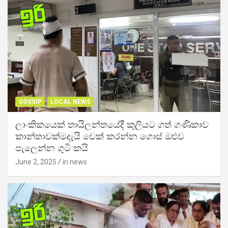
GOSSIP
LOCAL NEWS
ලාංකිකයෙක් තායිලන්තයේදී කුලියට ගත් ගණිකාව
කාන්තාවක්මදැයි චෙක් කරන්න ගොස් ඔළුව
පැලෙන්න ගුටි කයි
June 2, 2025
iri news