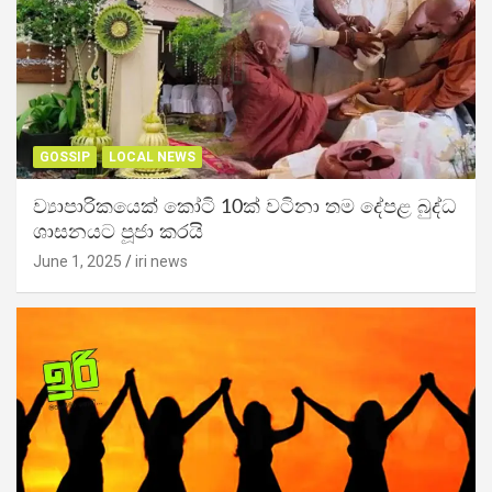
GOSSIP
LOCAL NEWS
ව්‍යාපාරිකයෙක් කෝටි 10ක් වටිනා තම දේපළ බුද්ධ
ශාසනයට පූජා කරයි
June 1, 2025
iri news