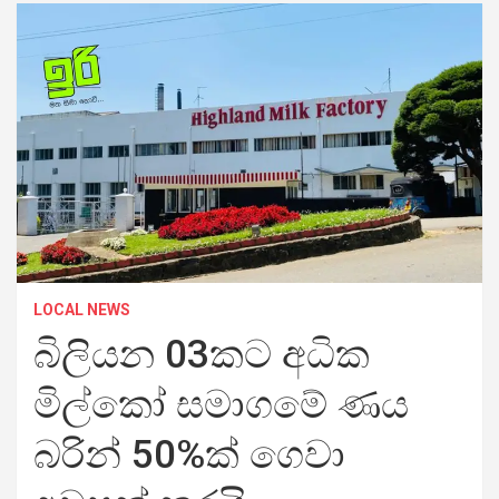
LOCAL NEWS
බිලියන 03කට අධික
මිල්කෝ සමාගමේ ණය
බරින් 50%ක් ගෙවා