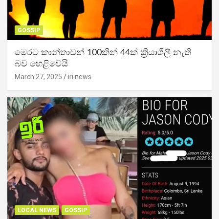
GOSSIP
මෙරට කාන්තාවන් 100කින් 44ක් ක්‍රියාශීලී නැති
බව හෙළිවෙයි
March 27, 2025
iri news
LOCAL NEWS
GOSSIP