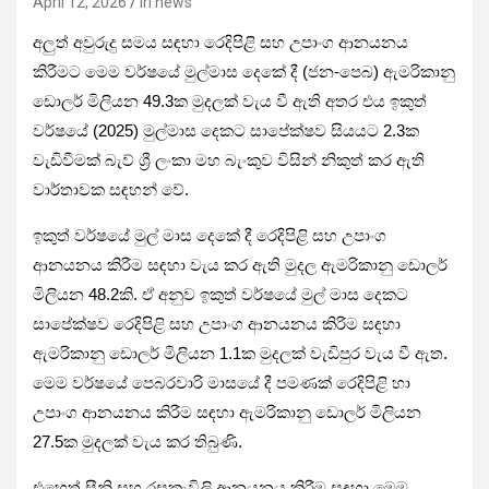
April 12, 2026
iri news
අලුත් අවුරුදු සමය සඳහා රෙදිපිළි සහ උපාංග ආනයනය
කිරීමට මෙම වර්ෂයේ මුල්මාස දෙකේ දී (ජන-පෙබ) ඇමරිකානු
ඩොලර් මිලියන 49.3ක මුදලක් වැය වී ඇති අතර එය ඉකුත්
වර්ෂයේ (2025) මුල්මාස දෙකට සාපේක්ෂව සියයට 2.3ක
වැඩිවීමක් බැව් ශ්‍රී ලංකා මහ බැංකුව විසින් නිකුත් කර ඇති
වාර්තාවක සඳහන් වේ.
ඉකුත් වර්ෂයේ මුල් මාස දෙකේ දී රෙදිපිළි සහ උපාංග
ආනයනය කිරීම සඳහා වැය කර ඇති මුදල ඇමරිකානු ඩොලර්
මිලියන 48.2කි. ඒ අනුව ඉකුත් වර්ෂයේ මුල් මාස දෙකට
සාපේක්ෂව රෙදිපිළි සහ උපාංග ආනයනය කිරීම සඳහා
ඇමරිකානු ඩොලර් මිලියන 1.1ක මුදලක් වැඩිපුර වැය වී ඇත.
මෙම වර්ෂයේ පෙබරවාරි මාසයේ දී පමණක් රෙදිපිළි හා
උපාංග ආනයනය කිරීම සඳහා ඇමරිකානු ඩොලර් මිලියන
27.5ක මුදලක් වැය කර තිබුණි.
එහෙත් සීනි සහ රසකැවිලි ආනයනය කිරීම සඳහා මෙම