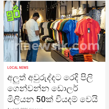
LOCAL NEWS
අලුත් අවුරුද්දට රෙදි පිලි
ගෙන්වන්න ඩොලර්
මිලියන 50ක් වියදම් වෙයි