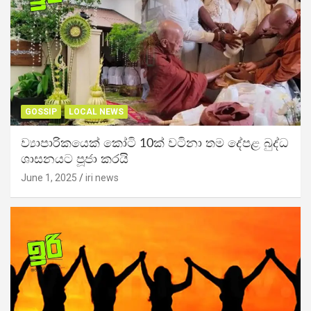
GOSSIP
LOCAL NEWS
ව්‍යාපාරිකයෙක් කෝටි 10ක් වටිනා තම දේපළ බුද්ධ
ශාසනයට පූජා කරයි
June 1, 2025
iri news