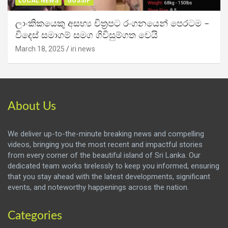
LOCAL NEWS
GOSSIP
ලාංකිකයෙකු අසභ්‍ය චිත්‍රපට රංගනයෙන් පෙරටම –
විදෙස් සමාගම් සමග ගිවිසුම්ගත වෙයි
March 18, 2025
iri news
About Us
We deliver up-to-the-minute breaking news and compelling
videos, bringing you the most recent and impactful stories
from every corner of the beautiful island of Sri Lanka. Our
dedicated team works tirelessly to keep you informed, ensuring
that you stay ahead with the latest developments, significant
events, and noteworthy happenings across the nation.
Categories