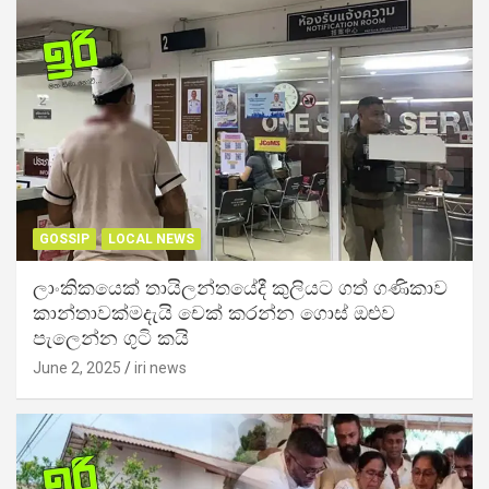
GOSSIP
LOCAL NEWS
ලාංකිකයෙක් තායිලන්තයේදී කුලියට ගත් ගණිකාව
කාන්තාවක්මදැයි චෙක් කරන්න ගොස් ඔළුව
පැලෙන්න ගුටි කයි
June 2, 2025
iri news