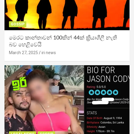
GOSSIP
මෙරට කාන්තාවන් 100කින් 44ක් ක්‍රියාශීලී නැති
බව හෙළිවෙයි
March 27, 2025
iri news