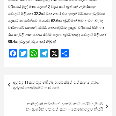
වර්ෂයේ මුල් මාස දෙකේ දී වැය කර ඇත්තේ ඇමරිකානු
ඩොලර් මිලියන 32.3ක් වන අතර එය ඉකුත් වර්ෂයේ මුල්මාස
දෙකට සාපේක්ෂව සියයට 62.6ක අඩුවීමක් බව ද මහ බැංකු
වාර්තාවේ සඳහන් වෙයි. කෙසේවුවද ඉකුත් වර්ෂයේ සීනි හා
රස කැවිලි ආනයනය කිරීම සඳහා ඇමරිකානු ඩොලර් මිලියන
86.4ක මුදලක් වැය කර තිබුණි.
F
T
W
T
X
S
a
wi
h
el
h
ce
tt
at
e
ar
b
er
s
gr
e
Post
අවුරුදු 11කට පසු මහින්ද රාජපක්ෂත් වත්කම් බැරකම්
o
A
a
navigation
අල්ලස් කොමිසමට භාර දෙයි
o
p
m
k
p
නාමල්ගේ තමන්ගේ උපන්දිනෙට පාර්ටි දැම්මේ
නෑ,ආගමික වතාවත් කරා – පොහොට්ටුව කියයි