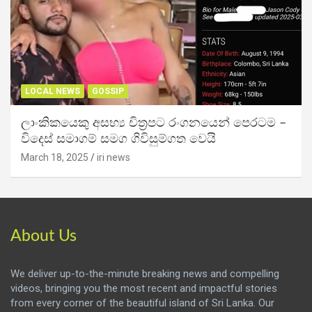
LOCAL NEWS
GOSSIP
ලාංකිකයෙකු අසභ්‍ය චිත්‍රපට රංගනයෙන් පෙරටම –
විදෙස් සමාගම් සමග ගිවිසුම්ගත වෙයි
March 18, 2025
iri news
About Us
We deliver up-to-the-minute breaking news and compelling
videos, bringing you the most recent and impactful stories
from every corner of the beautiful island of Sri Lanka. Our