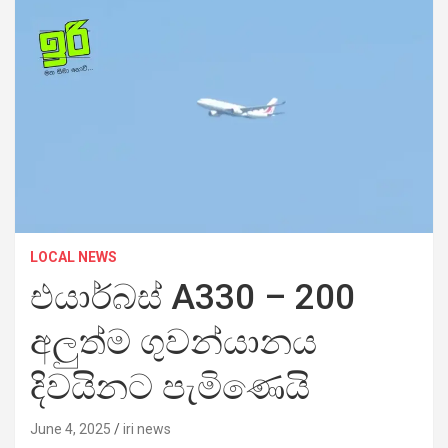
LOCAL NEWS
එයාර්බස් A330 – 200
අලුත්ම ගුවන්යානය
දිවයිනට පැමිණෙයි
June 4, 2025
iri news