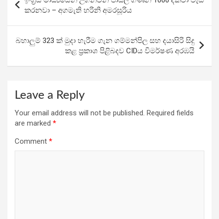
o
A
a
navigation
කරනවා – අගමැති හරිනි අමරසූරිය
o
p
m
k
p
බහාලුම් 323 ක් මුදා හැරීම ගැන ගම්මන්පිල සහ දයාසිරි සිදු
කළ ප්‍රකාශ පිළිබදව CIDය විමර්ෂණ අරඹයි
Leave a Reply
Your email address will not be published.
Required fields
are marked
*
Comment
*