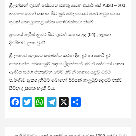
ශ්‍රීලන්කන් ගුවන් සේවයට එකතු වෙන එයාර් බස් A330 – 200
නවතම ගුවන් යානය මීට සුළු වේලාවකට පෙර කටුනායක
ගුවන් තොටුපොළ වෙත ගොඩබස්සවා තිබේ.
ප්‍රංශයේ පැරිස් නුවර සිට ගුවන් යානය අද (04) උදෑසන
දිවයිනට ළඟා වුණි.
ශ්‍රී ලංකාව ලොවට සම්බන්ධ කරන දිගු දුර හා කෙටි දුර
ගමනාන්ත මෙහෙයුම් සඳහා ශ්‍රීලන්කන් ගුවන් සේවයේ යානා
ඇණිය සමග එකතුවන මෙම ගුවන් යානය පළමු වරට
පැමිණීම දැකගැනීමට බොහෝ පිරිසක් ගාලුමුවදොරට එක්ව
සිටිනු දැකගත හැකි විය.
F
T
W
T
X
S
a
wi
h
el
h
ce
tt
at
e
ar
b
er
s
gr
e
Post
ඉංග්‍රීසි මාධ්‍යයෙන් උගන්වන පාසල් ගණන 1000 දක්වා වැඩි