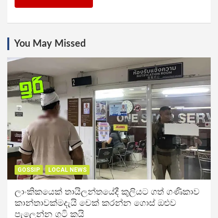
You May Missed
GOSSIP
LOCAL NEWS
ලාංකිකයෙක් තායිලන්තයේදී කුලියට ගත් ගණිකාව
කාන්තාවක්මදැයි චෙක් කරන්න ගොස් ඔළුව
පැලෙන්න ගුටි කයි