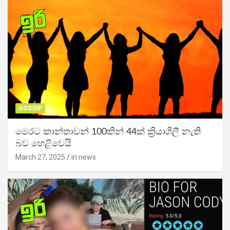
GOSSIP
මෙරට කාන්තාවන් 100කින් 44ක් ක්‍රියාශීලී නැති
බව හෙළිවෙයි
March 27, 2025
iri news