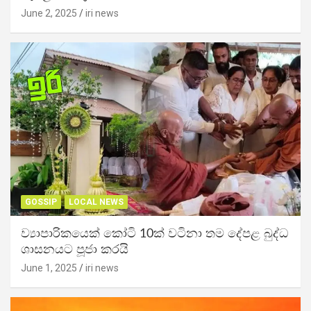
June 2, 2025
iri news
GOSSIP
LOCAL NEWS
ව්‍යාපාරිකයෙක් කෝටි 10ක් වටිනා තම දේපළ බුද්ධ
ශාසනයට පූජා කරයි
June 1, 2025
iri news