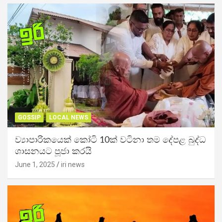
GOSSIP
LOCAL NEWS
ව්‍යාපාරිකයෙක් කෝටි 10ක් වටිනා තම දේපළ බුද්ධ
ශාසනයට පූජා කරයි
June 1, 2025
iri news