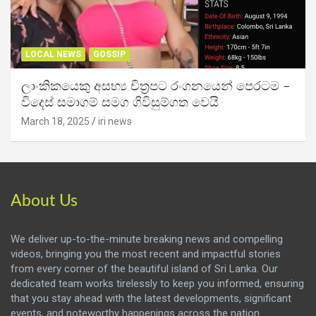
LOCAL NEWS
GOSSIP
ලාංකිකයෙකු අසභ්‍ය චිත්‍රපට රංගනයෙන් පෙරටම –
විදෙස් සමාගම් සමග ගිවිසුම්ගත වෙයි
March 18, 2025
iri news
About Us
We deliver up-to-the-minute breaking news and compelling
videos, bringing you the most recent and impactful stories
from every corner of the beautiful island of Sri Lanka. Our
dedicated team works tirelessly to keep you informed, ensuring
that you stay ahead with the latest developments, significant
events, and noteworthy happenings across the nation.