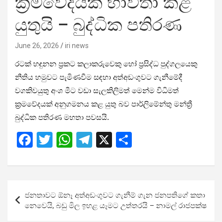
ක්‍රමවේදයක් භාවිතා කළ
යුතුයි – බුද්ධික පතිරණ
June 26, 2026
iri news
රටක් හඳුනන ප්‍රකට කලාකරුවෙකු හෝ ප්‍රසිද්ධ පුද්ගලයෙකු
නීතිය හමුවට පැමිණවීම සඳහා අත්අඩංගුවට ගැනීමේදී
වගකිවයුතු අංශ මීට වඩා සැලකිලිමත් මෙන්ම විධිමත්
ක්‍රමවේදයක් අනුගමනය කළ යුතු බව පාර්ලිමේන්තු මන්ත්‍රී
බුද්ධික පතිරණ මහතා පවසයි.
F
T
W
T
X
S
a
wi
h
el
h
ce
tt
at
e
ar
b
er
s
gr
e
Post
ජනතාවට ඕනෑ අත්අඩංගුවට ගැනීම් ගැන ජනපතිගේ කතා
o
A
a
navigation
නෙවෙයි, බඩු මිල ඉහළ යෑමට උත්තරයි – නාමල් රාජපක්ෂ
o
p
m