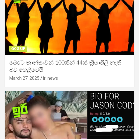
GOSSIP
මෙරට කාන්තාවන් 100කින් 44ක් ක්‍රියාශීලී නැති
බව හෙළිවෙයි
March 27, 2025
iri news