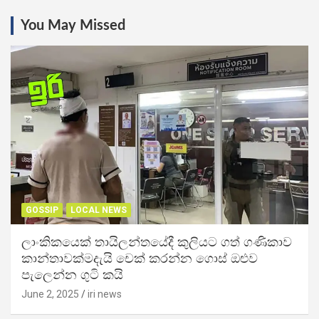
You May Missed
GOSSIP
LOCAL NEWS
ලාංකිකයෙක් තායිලන්තයේදී කුලියට ගත් ගණිකාව
කාන්තාවක්මදැයි චෙක් කරන්න ගොස් ඔළුව
පැලෙන්න ගුටි කයි
June 2, 2025
iri news