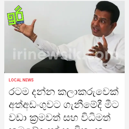
LOCAL NEWS
රටම දන්න කලාකරුවෙක්
අත්අඩංගුවට ගැනීමේදී මීට
වඩා ක්‍රමවත් සහ විධිමත්