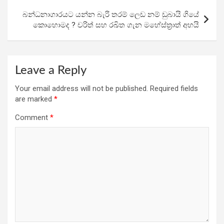
k
p
බන්ධනාගාරයට යන්න බැරි තරම් ලෙඩ නම් ඩුබායි ගියේ
කොහොමද ? චරිත් සහ රඛිත ගැන මහේස්ත්‍රාත් අහයි
Leave a Reply
Your email address will not be published.
Required fields
are marked
*
Comment
*