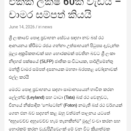
එකක් ලක්ෂ 60ක් වැඩියි –
චාමර සම්පත් කියයි
June 14, 2026
iri news
ශ්‍රී ලංකාවේ පොදු ප්‍රවාහන සේවය සඳහා නව බස් රථ
ආනයනය කිරීමට රජය ගන්නා උත්සාහයන් පිටුපස දැවැන්ත
මූල්‍ය අක්‍රමිකතාවක් සහ හොරකමක් පවතින බවට ශ්‍රී ලංකා
නිදහස් පක්ෂයේ (SLFP) ජාතික සංවිධායක, පාර්ලිමේන්තු
මන්ත්‍රී චාමර සම්පත් දසනායක මහතා බරපතළ චෝදනාවක්
එල්ල කරයි
මෙරට පොදු ප්‍රවාහනය සඳහා සාමාන්‍යයෙන් භාවිත කරන
ලේලන්ඩ් (Leyland) සහ ටාටා (Tata) බස් රථ වෙනුවට,
චීනයේ නිෂ්පාදිත ‘ෆෝටෝන්’ (Foton) නමැති බස් රථ වර්ගයක්
ගෙන එන බව සදහන් කළ ඔහු වත්මන් පාලනය යටතේ
“අහුවෙච්ච අහුවෙච්ච හැම තැනකින්ම” මුදල් වංචා කරන සහ
හොරකම් කරන වැඩපිළිවෙලක් මේ වන විට ක්‍රියාත්මක