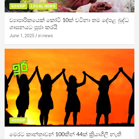
GOSSIP
LOCAL NEWS
ව්‍යාපාරිකයෙක් කෝටි 10ක් වටිනා තම දේපළ බුද්ධ
ශාසනයට පූජා කරයි
June 1, 2025
iri news
GOSSIP
මෙරට කාන්තාවන් 100කින් 44ක් ක්‍රියාශීලී නැති