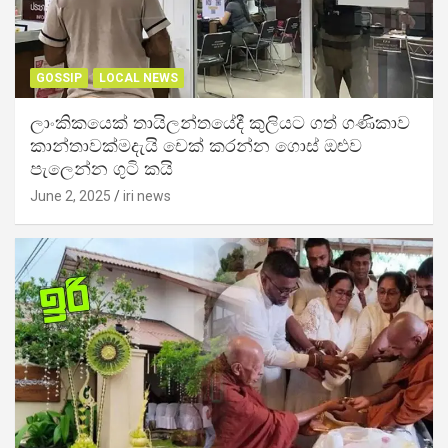
GOSSIP
LOCAL NEWS
ලාංකිකයෙක් තායිලන්තයේදී කුලියට ගත් ගණිකාව
කාන්තාවක්මදැයි චෙක් කරන්න ගොස් ඔළුව
පැලෙන්න ගුටි කයි
June 2, 2025
iri news