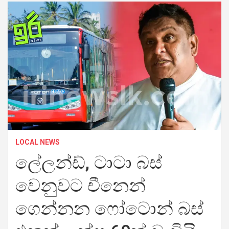
LOCAL NEWS
ලේලන්ඩ්, ටාටා බස්
වෙනුවට චීනෙන්
ගෙන්නන ෆෝටොන් බස්