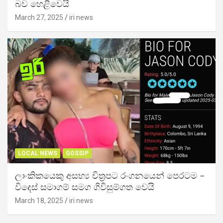
බව හෙළිවෙයි
March 27, 2025
iri news
LOCAL NEWS
GOSSIP
ලාංකිකයෙකු අසභ්‍ය චිත්‍රපට රංගනයෙන් පෙරටම –
විදෙස් සමාගම් සමග ගිවිසුම්ගත වෙයි
March 18, 2025
iri news