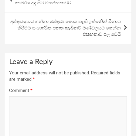
o
A
a
navigation
කාමරය අද සිට මහජනතාවට
o
p
m
k
p
අත්අඩංගුවට ගන්නා මත්ද්‍රව්‍ය තොග හැකි ඉක්මනින් විනාශ
කිරීමට සංශෝධිත පනත කැබිනට් මණ්ඩලයට ගෙන්න
එකඟතාව පල වෙයි
Leave a Reply
Your email address will not be published.
Required fields
are marked
*
Comment
*