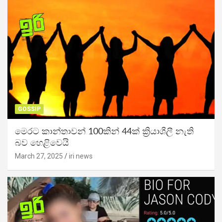
GOSSIP
මෙරට කාන්තාවන් 100කින් 44ක් ක්‍රියාශීලී නැති
බව හෙළිවෙයි
March 27, 2025
iri news