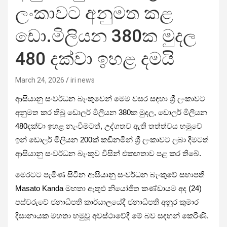
ලංකාවට අනුමත කළ
ඩො.මිලියන 380ක මුදල
480 දක්වා ඉහළ දමයි
March 24, 2026
iri news
ආසියානු සංවර්ධන බැංකුවෙන් මෙම වසර සඳහා ශ්‍රී ලංකාවට
අනුමත කර තිබූ ඩොලර් මිලියන 380ක මුදල, ඩොලර් මිලියන
480දක්වා ඉහළ නැංවීමටත්, උද්ගතව ඇති තත්ත්වය හමුවේ
ඉන් ඩොලර් මිලියන 200ක් කඩිනමින් ශ්‍රී ලංකාවට ලබා දීමටත්
ආසියානු සංවර්ධන බැංකුව විසින් එකඟතාව පළ කර තිබේ.
මෙරටට පැමිණ සිටින ආසියානු සංවර්ධන බැංකුවේ සභාපති
Masato Kanda මහතා ඇතුළු නියෝජිත කණ්ඩායම අද (24)
පස්වරුවේ ජනාධිපති කාර්යාලයේදී ජනාධිපති අනුර කුමාර
දිසානායක මහතා හමුවූ අවස්ථාවේදී මේ බව සඳහන් කෙරිණි.