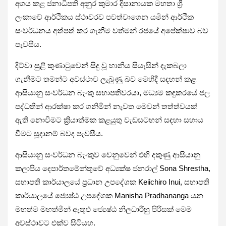
අගය කළ ජනාධිපති අනුර කුමාර දිසානායක මහතා ශ්‍රී
ලංකාවේ ආර්ථිකය ස්ථාවරව පවත්වාගෙන යමින් ආර්ථික
සංවර්ධනය අත්පත් කර ගැනීම වත්මන් රජයේ අපේක්ෂාව බව
පැවසීය.
දිට්වා සුළි කුණාටුවෙන් සිදු වූ හානිය සියැසින් දැකබලා
ගැනීමට තමන්ට අවස්ථාව ලැබුණු බව මෙහිදී සඳහන් කළ
ආසියානු සංවර්ධන බැංකු සභාපතිවරයා, මධ්‍යම කඳුකරයේ ජල
පද්ධතීන් ආරක්ෂා කර ගනිමින් නැවත මෙවන් තත්ත්වයක්
ඇති නොවීමට ක්‍රියාත්මක කළයුතු වැඩසටහන් සඳහා සහාය
වීමට සූදානම් බවද පැවසීය.
ආසියානු සංවර්ධන බැංකුව වෙනුවෙන් එහි දකුණු ආසියානු
කලාපීය දෙපාර්තමේන්තුවේ අධ්‍යක්ෂ ජනරාල් Sona Shrestha,
සභාපති කාර්යාලයේ ප්‍රධාන උපදේශක Keiichiro Inui, සභාපති
කාර්යාලයේ ජ්‍යෙෂ්ඨ උපදේශක Manisha Pradhananga යන
මහත්ම මහත්මීන් ඇතුළු ජ්‍යෙෂ්ඨ නිලධාරීහු පිරිසක් මෙම
අවස්ථාවට එක්ව සිටියහ.