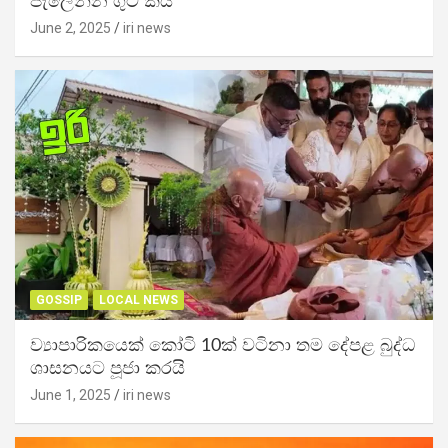
පැලෙන්න ගුටි කයි
June 2, 2025
iri news
GOSSIP
LOCAL NEWS
ව්‍යාපාරිකයෙක් කෝටි 10ක් වටිනා තම දේපළ බුද්ධ
ශාසනයට පූජා කරයි
June 1, 2025
iri news