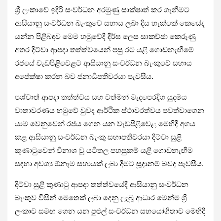
ශ්‍රී ලංකාවේ ඉදිරි සංවර්ධන අරමුණු සාක්ෂාත් කර ගැනීමට
ආසියානු සංවර්ධන බැංකුවේ සහාය ලබා දිය හැක්කේ කෙසේද
යන්න පිළිබඳව මෙම හමුවේදී දීර්ඝ ලෙස සාකච්ඡා කෙරුණු
අතර දිට්වා ආපදා තත්ත්වයෙන් පසු රට යළි ගොඩනැඟීමේ
රජයේ වැඩපිළිවෙළට ආසියානු සංවර්ධන බැංකුවේ සහාය
අපේක්ෂා කරන බව ජනාධිපතිවරයා පැවසීය.
පශ්චාත් ආපදා තත්ත්වය සහ වත්මන් මැදපෙරදිග යුදමය
වාතාවරණය හමුවේ වුවද ආර්ථික ස්ථාවරත්වය පවත්වාගෙන
යාම වෙනුවෙන් රජය ගෙන යන වැඩපිළිවෙළ මෙහිදී අගය
කළ ආසියානු සංවර්ධන බැංකු සභාපතිවරයා දිට්වා සුළි
කුණාටුවෙන් විනාශ වූ යටිතල පහසුකම් යළි ගොඩනැඟීම
සඳහා අවශ්‍ය ඕනෑම සහායක් ලබා දීමට සූදානම් බවද පැවසීය.
දිට්වා සුළි කුණාටු ආපදා තත්ත්වයේදී ආසියානු සංවර්ධන
බැංකුව විසින් මෙතෙක් ලබා දෙනු ලැබූ ආධාර මෙන්ම ශ්‍රී
ලංකාව සමඟ ගෙන යන පුළුල් සංවර්ධන සහයෝගීතාව මෙහිදී