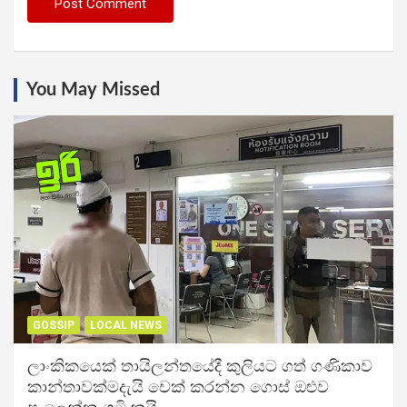
You May Missed
GOSSIP
LOCAL NEWS
ලාංකිකයෙක් තායිලන්තයේදී කුලියට ගත් ගණිකාව
කාන්තාවක්මදැයි චෙක් කරන්න ගොස් ඔළුව