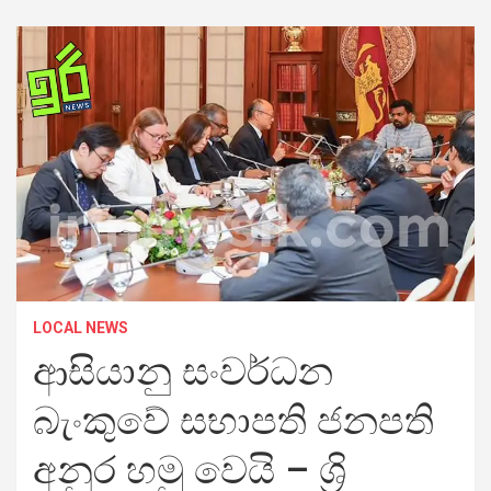
LOCAL NEWS
ආසියානු සංවර්ධන
බැංකුවේ සභාපති ජනපති
අනුර හමු වෙයි – ශ්‍රි