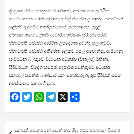
ශ්‍රී ලංකා රජය වෙනුවෙන් කම්කරු අමාත්‍ය සහ ආර්ථික
සංවර්ධන නියෝජ්‍ය අමාත්‍ය අනිල් ජයන්ත ප්‍රනාන්දු, ජනාධිපති
ලේකම් ආචාර්ය නන්දික සනත් කුමානායක, මුදල්
අමාත්‍යාංශයේ ලේකම් ආචාර්ය හර්ෂණ සූරියප්පෙරුම,
ජනාධිපති ජ්‍යෙෂ්ඨ ආර්ථික උපදේශක දුමින්ද හුලංගමුව,
ජනාධිපති ජ්‍යෙෂ්ඨ අතිරේක ලේකම් රසල් අපොන්සු, ආසියානු
සංවර්ධන බැංකුවේ විධායක අධ්‍යක්ෂ (විකල්ප) මහින්ද
සිරිවර්ධන, විදේශ සම්පත් දෙපාර්තමේන්තුවේ අධ්‍යක්ෂ
ජනරාල් සමන්ත බණ්ඩාර යන මහත්වරු ඇතුළු පිරිසක් මෙම
අවස්ථාවට සහභාගි වූහ.
F
T
W
T
X
S
a
wi
h
el
h
ce
tt
at
e
ar
b
er
s
gr
e
Post
ජනපති වෙනුවෙන් වෙන් කර තිබූ ජපුර රෝහලේ විශේෂ