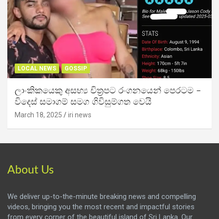
LOCAL NEWS
GOSSIP
ලාංකිකයෙකු අසභ්‍ය චිත්‍රපට රංගනයෙන් පෙරටම –
විදෙස් සමාගම් සමග ගිවිසුම්ගත වෙයි
March 18, 2025
iri news
About Us
We deliver up-to-the-minute breaking news and compelling
videos, bringing you the most recent and impactful stories
from every corner of the beautiful island of Sri Lanka. Our