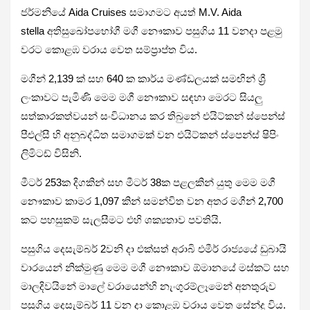
ජර්මනියේ Aida Cruises සමාගමට අයත් M.V. Aida
stella අතිසුඛෝපභෝගී මගී නෞකාව පසුගිය 11 වනදා පළමු
වරට කොළඹ වරාය වෙත සම්ප්‍රාප්ත විය.
මගීන් 2,139 ක් සහ 640 ක කාර්ය මණ්ඩලයක් සමඟින් ශ්‍රී
ලංකාවට පැමිණි මෙම මගී නෞකාව සඳහා මෙරට සියලු
සත්කාරකත්වයන් සංවිධානය කර තිබුනේ එයිට්කන් ස්පෙන්ස්
පීඑල්සී හි අනුබද්ධිත සමාගමක් වන එයිට්කන් ස්පෙන්ස් ෂිපිං
ලිමිටඩ් විසිනි.
මීටර් 253ක දිගකින් සහ මීටර් 38ක පළලකින් යුතු මෙම මගී
නෞකාව කාමර 1,097 කින් සමන්විත වන අතර මගීන් 2,700
කට පහසුකම් සැලසීමට එහි ශක්‍යතාව පවතියි.
පසුගිය දෙසැම්බර් 2වනි දා එක්සත් අරාබි එමීර් රාජ්‍යයේ ඩුබායි
වාරයෙන් නික්මුණු මෙම මගී නෞකාව ඕමානයේ මස්කට් සහ
මාලදිවයිනේ මාලේ වරායෙන්හි නැංගුරම්ලෑමෙන් අනතුරුව
පසුගිය දෙසැම්බර් 11 වන දා කොළඹ වරාය වෙත සේන්දු විය.