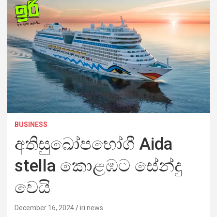
BUSINESS
අතිසුඛෝපභෝගී Aida
stella කොළඹට සේන්දු
වෙයි
December 16, 2024
iri news