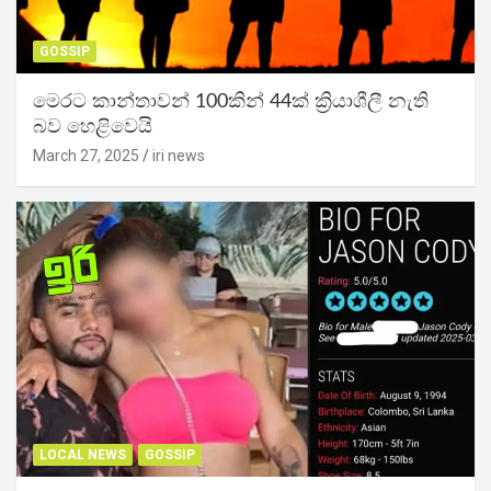
GOSSIP
මෙරට කාන්තාවන් 100කින් 44ක් ක්‍රියාශීලී නැති
බව හෙළිවෙයි
March 27, 2025
iri news
LOCAL NEWS
GOSSIP