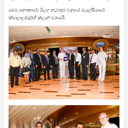
මෙම නෞකාවේ මීලග නැවතුම වනුයේ මැලේසියාවේ
ක්වාලාලම්පූර්හි ක්ලෑන් වරායයි.