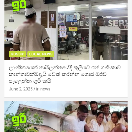
GOSSIP
LOCAL NEWS
ලාංකිකයෙක් තායිලන්තයේදී කුලියට ගත් ගණිකාව
කාන්තාවක්මදැයි චෙක් කරන්න ගොස් ඔළුව
පැලෙන්න ගුටි කයි
June 2, 2025
iri news