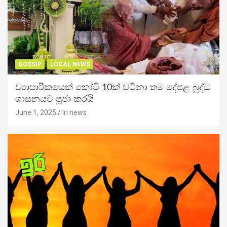
GOSSIP
LOCAL NEWS
ව්‍යාපාරිකයෙක් කෝටි 10ක් වටිනා තම දේපළ බුද්ධ
ශාසනයට පූජා කරයි
June 1, 2025
iri news