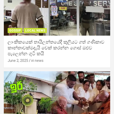
GOSSIP
LOCAL NEWS
ලාංකිකයෙක් තායිලන්තයේදී කුලියට ගත් ගණිකාව
කාන්තාවක්මදැයි චෙක් කරන්න ගොස් ඔළුව
පැලෙන්න ගුටි කයි
June 2, 2025
iri news