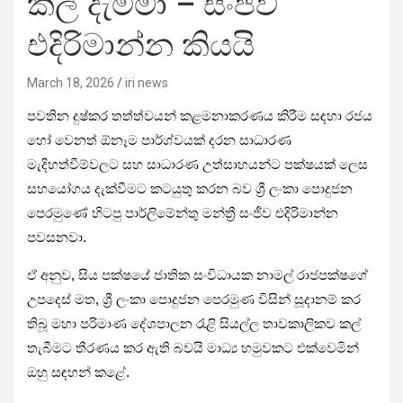
කල් දැම්මා – සංජීව
එදිරිමාන්න කියයි
March 18, 2026
iri news
පවතින දුෂ්කර තත්ත්වයන් කළමනාකරණය කිරීම සඳහා රජය
හෝ වෙනත් ඕනෑම පාර්ශ්වයක් දරන සාධාරණ
මැදිහත්වීම්වලට සහ සාධාරණ උත්සාහයන්ට පක්ෂයක් ලෙස
සහයෝගය දැක්වීමට කටයුතු කරන බව ශ්‍රී ලංකා පොදුජන
පෙරමුණේ හිටපු පාර්ලිමේන්තු මන්ත්‍රී සංජීව එදිරිමාන්න
පවසනවා.
ඒ අනුව, සිය පක්ෂයේ ජාතික සංවිධායක නාමල් රාජපක්ෂගේ
උපදෙස් මත, ශ්‍රී ලංකා පොදුජන පෙරමුණ විසින් සූදානම් කර
තිබූ මහා පරිමාණ දේශපාලන රැළි සියල්ල තාවකාලිකව කල්
තැබීමට තීරණය කර ඇති බවයි මාධ්‍ය හමුවකට එක්වෙමින්
ඔහු සඳහන් කළේ.