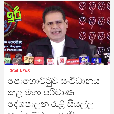
LOCAL NEWS
පොහොට්ටුව සංවිධානය
කළ මහා පරිමාණ
දේශපාලන රැළි සියල්ල