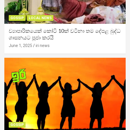
GOSSIP
LOCAL NEWS
ව්‍යාපාරිකයෙක් කෝටි 10ක් වටිනා තම දේපළ බුද්ධ
ශාසනයට පූජා කරයි
June 1, 2025
iri news
GOSSIP