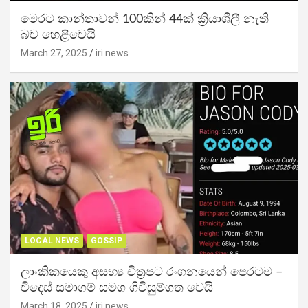
මෙරට කාන්තාවන් 100කින් 44ක් ක්‍රියාශීලී නැති
බව හෙළිවෙයි
March 27, 2025
iri news
LOCAL NEWS
GOSSIP
ලාංකිකයෙකු අසභ්‍ය චිත්‍රපට රංගනයෙන් පෙරටම –
විදෙස් සමාගම් සමග ගිවිසුම්ගත වෙයි
March 18, 2025
iri news