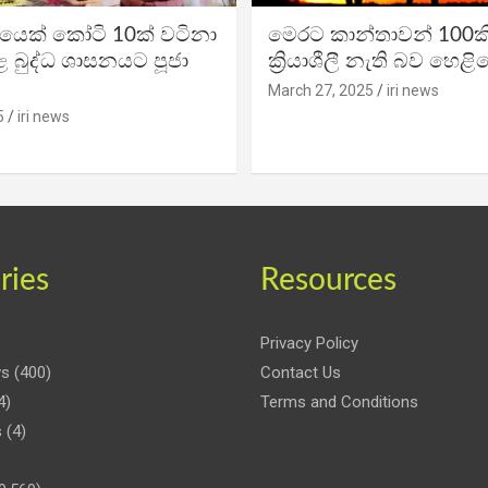
ිකයෙක් කෝටි 10ක් වටිනා
මෙරට කාන්තාවන් 100කි
 බුද්ධ ශාසනයට පූජා
ක්‍රියාශීලී නැති බව හෙළි
March 27, 2025
iri news
5
iri news
ries
Resources
Privacy Policy
ws
(400)
Contact Us
4)
Terms and Conditions
s
(4)