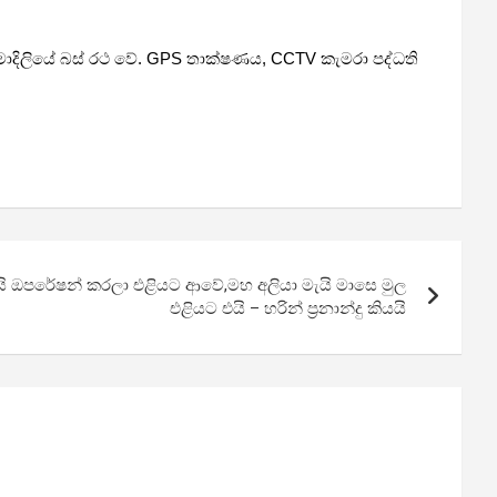
මාදිලියේ බස් රථ වේ. GPS තාක්ෂණය, CCTV කැමරා පද්ධති
ි ඔපරේෂන් කරලා එළියට ආවේ,මහ අලියා මැයි මාසෙ මුල
එළියට එයි – හරින් ප්‍රනාන්දු කියයි