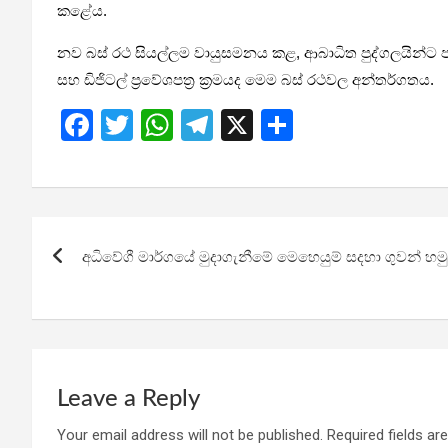
කළේය.
නව බස් රථ සියල්ලම වායුසමනය කළ, ආබාධිත පුද්ගලයින්ට ප
සහ ඩිජිටල් ප්‍රවේශපත්‍ර ක්‍රමයද මෙම බස් රථවල අන්තර්ගතය.
F
T
W
T
X
S
a
wi
h
el
h
ce
tt
at
e
ar
b
er
s
gr
e
Post
o
A
a
අධිවේගී මාර්ගයේ මුදාගැනීමේ මෙහෙයුම් සදහා ගුවන් හමු
navigation
o
p
m
k
p
Leave a Reply
Your email address will not be published.
Required fields a