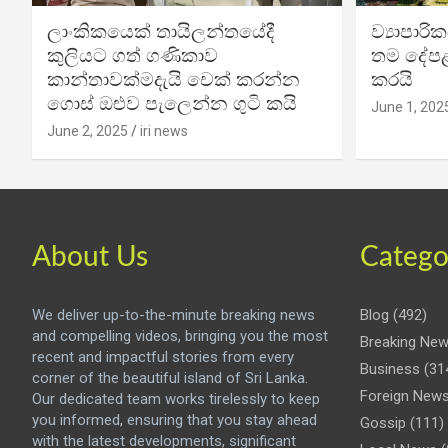
ලාංකිකයෙක් තායිලන්තයේදී
ව්‍යාපාර
කුලියට ගත් ගණිකාව
තම දේපළ
කාන්තාවක්මදැයි චෙක් කරන්න
කරයි
ගොස් ඔළුව පැලෙන්න ගුටි කයි
June 1, 202
June 2, 2025
iri news
About Us
Catego
We deliver up-to-the-minute breaking news
Blog
(492)
and compelling videos, bringing you the most
Breaking Ne
recent and impactful stories from every
Business
(31
corner of the beautiful island of Sri Lanka.
Foreign New
Our dedicated team works tirelessly to keep
you informed, ensuring that you stay ahead
Gossip
(111)
with the latest developments, significant