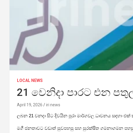
LOCAL NEWS
21 වෙනිදා පාරට එන පතුල 
April 19, 2026
iri news
ලබන 21 වනදා සිට දිවයින පුරා මාර්ගවල ධාවනය සඳහා එක් කි
මගී ජනතාවට වඩාත් සුවපහසු සහ සුරක්ෂිත ගමනාගමන පහසුකම