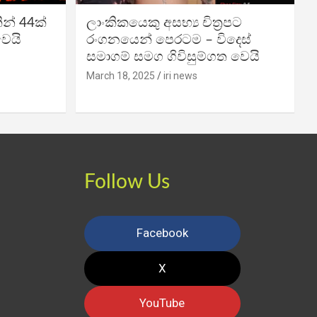
න් 44ක්
ලාංකිකයෙකු අසභ්‍ය චිත්‍රපට
වෙයි
රංගනයෙන් පෙරටම – විදෙස්
සමාගම් සමග ගිවිසුම්ගත වෙයි
March 18, 2025
iri news
Follow Us
Facebook
X
YouTube