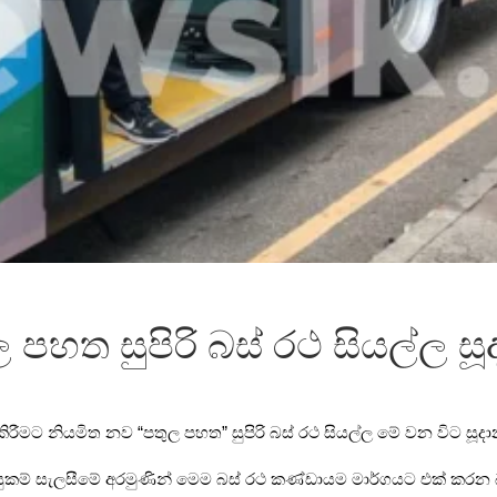
පහත සුපිරි බස් රථ සියල්ල සූ
රීමට නියමිත නව “පතුල පහත” සුපිරි බස් රථ සියල්ල මේ වන විට සූදා
් සැලසීමේ අරමුණින් මෙම බස් රථ කණ්ඩායම මාර්ගයට එක් කරන බව ප