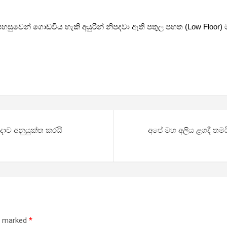
හසුවෙන් ගොඩවිය හැකි අයුරින් නිපදවා ඇති පතුල පහත (Low Floor) 
දාව අනුයුක්ත කරයි
අපේ මහ අලිය ළගදී තමය
re marked
*