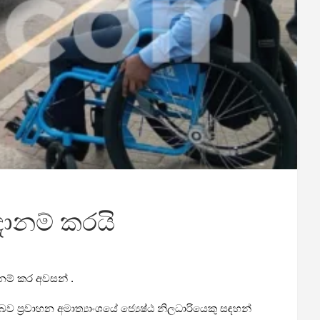
දානම් කරයි
නම් කර අවසන් .
්‍රවාහන අමාත්‍යාංශයේ ජ්‍යෙෂ්ඨ නිලධාරියෙකු සඳහන්