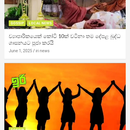
GOSSIP
LOCAL NEWS
ව්‍යාපාරිකයෙක් කෝටි 10ක් වටිනා තම දේපළ බුද්ධ
ශාසනයට පූජා කරයි
June 1, 2025
iri news