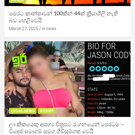
GOSSIP
මෙරට කාන්තාවන් 100කින් 44ක් ක්‍රියාශීලී නැති
බව හෙළිවෙයි
March 27, 2025
iri news
LOCAL NEWS
GOSSIP
ලාංකිකයෙකු අසභ්‍ය චිත්‍රපට රංගනයෙන් පෙරටම –
විදෙස් සමාගම් සමග ගිවිසුම්ගත වෙයි