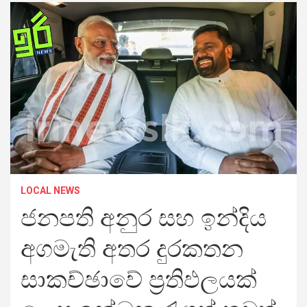
LOCAL NEWS
ජනපති අනුර සහ ඉන්දිය
අගමැති අතර දුරකතන
සාකච්ඡාවේ ප්‍රතිඵලයක්