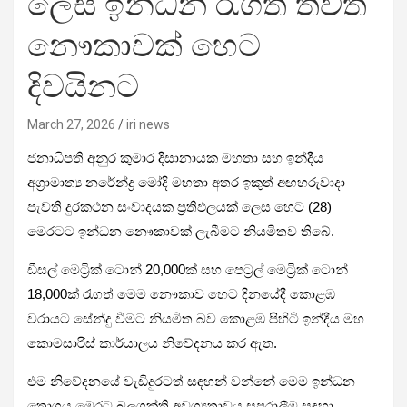
ලෙස ඉන්ධන රැගත් තවත්
නෞකාවක් හෙට
දිවයිනට
March 27, 2026
iri news
ජනාධිපති අනුර කුමාර දිසානායක මහතා සහ ඉන්දීය
අග්‍රාමාත්‍ය නරේන්ද්‍ර මෝදි මහතා අතර ඉකුත් අඟහරුවාදා
පැවති දුරකථන සංවාදයක ප්‍රතිඵලයක් ලෙස හෙට (28)
මෙරටට ඉන්ධන නෞකාවක් ලැබීමට නියමිතව තිබේ.
ඩීසල් මෙට්‍රික් ටොන් 20,000ක් සහ පෙට්‍රල් මෙට්‍රික් ටොන්
18,000ක් රැගත් මෙම නෞකාව හෙට දිනයේදී කොළඹ
වරායට සේන්දු වීමට නියමිත බව කොළඹ පිහිටි ඉන්දීය මහ
කොමසාරිස් කාර්යාලය නිවේදනය කර ඇත.
එම නිවේදනයේ වැඩිදුරටත් සඳහන් වන්නේ මෙම ඉන්ධන
තොගය මෙරට බලශක්ති අවශ්‍යතාවය සපුරාලීම සඳහා