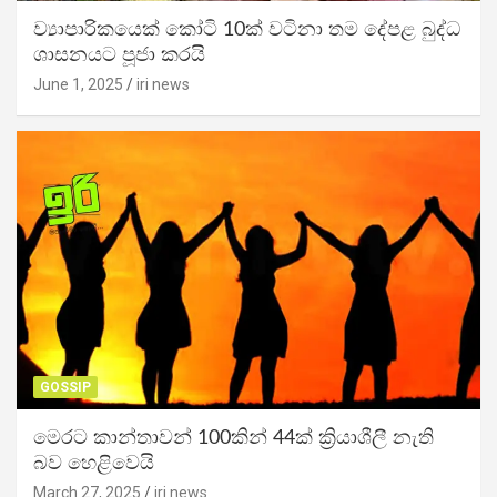
ව්‍යාපාරිකයෙක් කෝටි 10ක් වටිනා තම දේපළ බුද්ධ
ශාසනයට පූජා කරයි
June 1, 2025
iri news
GOSSIP
මෙරට කාන්තාවන් 100කින් 44ක් ක්‍රියාශීලී නැති
බව හෙළිවෙයි
March 27, 2025
iri news