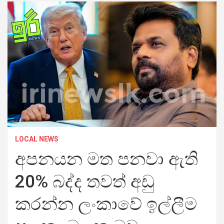
LOCAL NEWS
අපනයන මත පනවා ඇති
20% බද්ද තවත් අඩු
කරන්න ලංකාවේ ඉල්ලීම