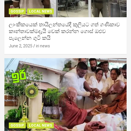
GOSSIP
LOCAL NEWS
ලාංකිකයෙක් තායිලන්තයේදී කුලියට ගත් ගණිකාව
කාන්තාවක්මදැයි චෙක් කරන්න ගොස් ඔළුව
පැලෙන්න ගුටි කයි
June 2, 2025
iri news
GOSSIP
LOCAL NEWS