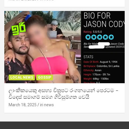
LOCAL NEWS
GOSSIP
ලාංකිකයෙකු අසභ්‍ය චිත්‍රපට රංගනයෙන් පෙරටම –
විදෙස් සමාගම් සමග ගිවිසුම්ගත වෙයි
March 18, 2025
iri news