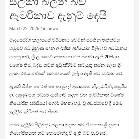
සලකා බලන බව
ඇමරිකාව දැනුම් දෙයි
March 22, 2026
iri news
මැදපෙරදිග කලාපයේ වර්ධනය වෙමින් පවතින තත්ත්වය
හමුවේ රට මුහුණ දෙන ආර්තික අභියෝග පිළිබදව අවධානය
යොමු කර, ශ්‍රී ලංකාවේ අපනයන මත පනවා ඇති 20% ක
විශේෂ තීරු බද්ද, තවත් අඩු කිරීමට කටයුතු කරන ලෙස ශ්‍රී
ලංකා රජය එක්සත් ජනපදයෙන් ඉල්ලා ඇති බව වාර්තා වේ.
ඇමති විජිත හේරත් මහතා මුදල් අමාත්‍යංශ නිළධාරීන්, පසුගිය
දා, දකුණු සහ මධ්‍යම ආසියාව සදහා වන ඇමරිකානු විශේෂ
නියෝජිත සර්ජියෝ ගෝර් මහතා හමු වූ අවස්ථාවේ දී මෙම
ඉල්ලීම ඉදිරිපත් කර තිබේ.
මෙම ඉල්ලීම පිළිබදව සලකා බලන බව ඒ මහතා ශ්‍රී ලංකා
නියෝජිතයන් හට පොරොන්දු වී ඇති බව පැවසේ.