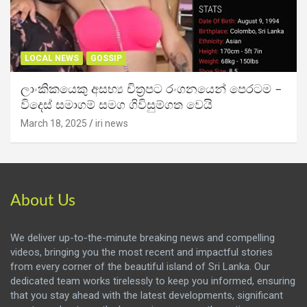
LOCAL NEWS
GOSSIP
ලාංකිකයෙකු අසභ්‍ය චිත්‍රපට රංගනයෙන් පෙරටම –
විදෙස් සමාගම් සමග ගිවිසුම්ගත වෙයි
March 18, 2025
iri news
About Us
We deliver up-to-the-minute breaking news and compelling
videos, bringing you the most recent and impactful stories
from every corner of the beautiful island of Sri Lanka. Our
dedicated team works tirelessly to keep you informed, ensuring
that you stay ahead with the latest developments, significant