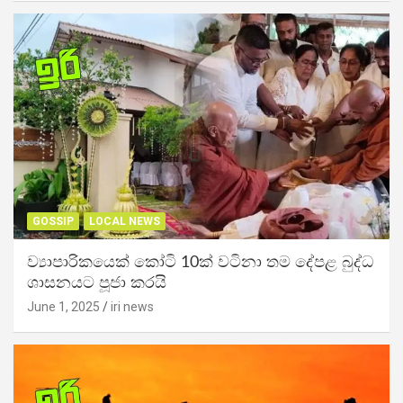
GOSSIP
LOCAL NEWS
ව්‍යාපාරිකයෙක් කෝටි 10ක් වටිනා තම දේපළ බුද්ධ
ශාසනයට පූජා කරයි
June 1, 2025
iri news