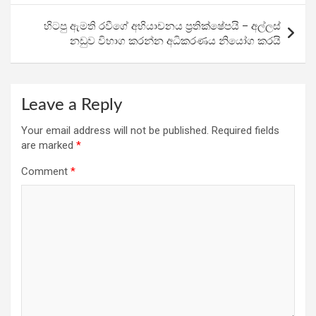
o
p
m
k
p
හිටපු ඇමති රවීගේ අභියාචනය ප්‍රතික්ෂේපයි – අල්ලස්
නඩුව විභාග කරන්න අධිකරණය නියෝග කරයි
Leave a Reply
Your email address will not be published.
Required fields
are marked
*
Comment
*