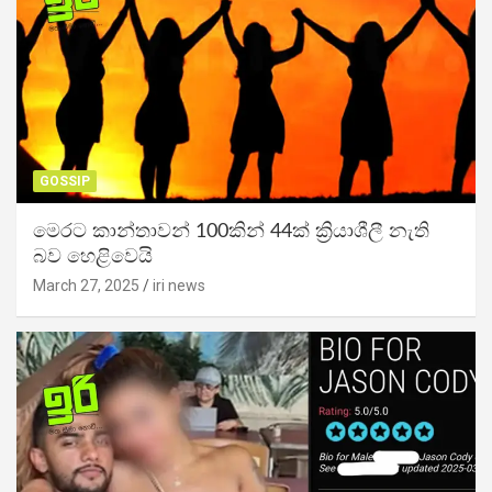
GOSSIP
මෙරට කාන්තාවන් 100කින් 44ක් ක්‍රියාශීලී නැති
බව හෙළිවෙයි
March 27, 2025
iri news