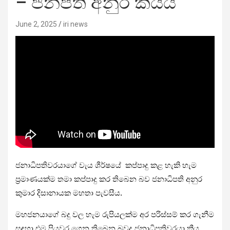
– ජනපති අනුර කියයි
June 2, 2025
iri news
ජනාධිපතිවරයාගේ වැය ශීර්ෂයේ කප්පාදු කළ හැකි හැම
ප්‍රමාණයක්ම තමා කප්පාදු කර තිබෙන බව ජනාධිපති අනුර
කුමාර දිසානායක මහතා පැවසීය.
මහජනයාගේ බදු වල හැම රුපියලක්ම අර පරිස්සම් කර ගැනීම
සඳහා එම පියවර ගෙන තිබෙන බවද ජනාධිපතිවරයා කීය.