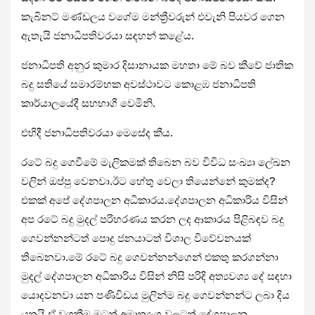
කැබිනට් මණ්ඩලය වගේම මන්ත්‍රීවරුන් එවැනි පියවර ගෙන
ඇතැයි ජනාධිපතිවරයා සඳහන් කළේය.
ජනාධිපති අනුර කුමාර දිසානායක මහතා මේ බව කීවේ ජාතික
බදු සතියේ සමාරම්භක අවස්ථාවට කොළඹ ජනාධිපති
කාර්යාලයේදී සහභාගී වෙමිනි.
එහිදී ජනාධිපතිවරයා මෙසේද කීය.
රටේ බදු ගෙවීමේ මැලිකමක් තිබෙන බව විවිධ සංඛ්‍යා ලේඛන
වලින් ඔප්පු වෙනවා.ඊට හේතු වෙලා තියෙන්නේ කුමක්ද?
එකක් අපේ දේශපාලන අධිකාරය.දේශපාලන අධිකාරිය විසින්
අප රටේ බදු මුදල් පරිහරණය කරන ලද ආකාරය පිළිබඳව බදු
ගෙවන්නන්ටත් පොදු ජනයාටත් විශාල විවේචනයක්
තිබෙනවා.මේ රටේ බදු ගෙවන්නන්ගෙන් එකතු කරගන්නා
මුදල් දේශපාලන අධිකාරිය විසින් නිසි පරිදි අත්‍යවශ්‍ය දේ සඳහා
යොදවනවා යන පණිවිඩය මුලින්ම බදු ගෙවන්නන්ට ලබා දිය
යුතුයි.ඒ වගකීම මටත් අමාත්‍යංශ වලටත් දේශපාලන