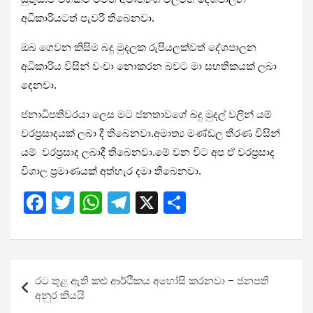
අධිකාරියටත් පැවරී තිබෙනවා.
ඔබ ගෙවන කිසිම බදු මුදලක රුපියලක්වත් දේශපාලන
අධිකාරිය විසින් වංචා නොකරන බවට මා සහතිකයක් ලබා
දෙනවා.
ජනාධිපතිවරයා ලෙස මට ජනතාවගේ බදු මුදල් වලින් යම්
වරප්‍රසාදයක් ලබා දී තිබෙනවා.අමාත්‍ය මණ්ඩල තීරණ විසින්
යම් වරප්‍රසාද ලබාදී තිබෙනවා.මේ වන විට අප ඒ වරප්‍රසාද
විශාල ප්‍රමාණයක් අත්හැර දමා තිබෙනවා.
F
T
W
T
X
S
a
wi
h
el
h
ce
tt
at
e
ar
b
er
s
gr
e
Post
රට තුළ ඇති කළු ආර්ථිකය අහෝසි කරනවා – ජනපති
o
A
a
navigation
අනුර කියයි