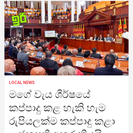
LOCAL NEWS
මගේ වැය ශීර්ෂයේ
කප්පාදු කළ හැකි හැම
රුපියලක්ම කප්පාදු කළා