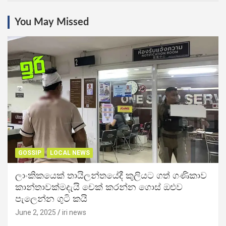
You May Missed
GOSSIP
LOCAL NEWS
ලාංකිකයෙක් තායිලන්තයේදී කුලියට ගත් ගණිකාව
කාන්තාවක්මදැයි චෙක් කරන්න ගොස් ඔළුව
පැලෙන්න ගුටි කයි
June 2, 2025
iri news