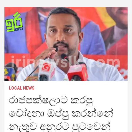
LOCAL NEWS
රාජපක්ෂලාට කරපු
චෝදනා ඔප්පු කරන්නේ
නැතුව අනුරට පුටුවෙන්