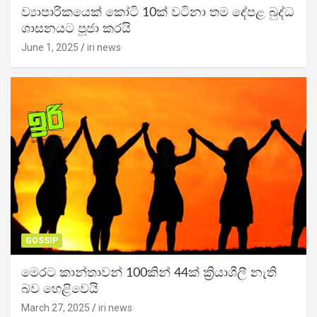
ව්‍යාපාරිකයෙක් කෝටි 10ක් වටිනා තම දේපළ බුද්ධ
ශාසනයට පූජා කරයි
June 1, 2025
iri news
GOSSIP
මෙරට කාන්තාවන් 100කින් 44ක් ක්‍රියාශීලී නැති
බව හෙළිවෙයි
March 27, 2025
iri news