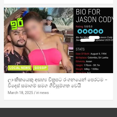
LOCAL NEWS
GOSSIP
ලාංකිකයෙකු අසභ්‍ය චිත්‍රපට රංගනයෙන් පෙරටම –
විදෙස් සමාගම් සමග ගිවිසුම්ගත වෙයි
March 18, 2025
iri news