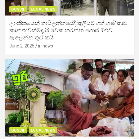
GOSSIP
LOCAL NEWS
ලාංකිකයෙක් තායිලන්තයේදී කුලියට ගත් ගණිකාව
කාන්තාවක්මදැයි චෙක් කරන්න ගොස් ඔළුව
පැලෙන්න ගුටි කයි
June 2, 2025
iri news
GOSSIP
LOCAL NEWS