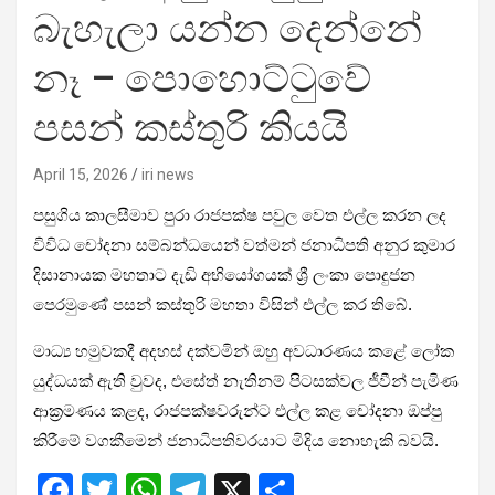
බැහැලා යන්න දෙන්නේ
නෑ – පොහොට්ටුවේ
පසන් කස්තුරි කියයි
April 15, 2026
iri news
පසුගිය කාලසීමාව පුරා රාජපක්ෂ පවුල වෙත එල්ල කරන ලද
විවිධ චෝදනා සම්බන්ධයෙන් වත්මන් ජනාධිපති අනුර කුමාර
දිසානායක මහතාට දැඩි අභියෝගයක් ශ්‍රී ලංකා පොදුජන
පෙරමුණේ පසන් කස්තුරි මහතා විසින් එල්ල කර තිබේ.
මාධ්‍ය හමුවකදී අදහස් දක්වමින් ඔහු අවධාරණය කළේ ලෝක
යුද්ධයක් ඇති වුවද, එසේත් නැතිනම් පිටසක්වල ජීවීන් පැමිණ
ආක්‍රමණය කළද, රාජපක්ෂවරුන්ට එල්ල කළ චෝදනා ඔප්පු
කිරීමේ වගකීමෙන් ජනාධිපතිවරයාට මිදිය නොහැකි බවයි.
F
T
W
T
X
S