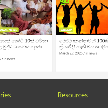
OCAL NEWS
GOSSIP
ිකයෙක් කෝටි 10ක් වටිනා
මෙරට කාන්තාවන් 100කි
 බුද්ධ ශාසනයට පූජා
ක්‍රියාශීලී නැති බව හෙළි
March 27, 2025
iri news
5
iri news
ries
Resources