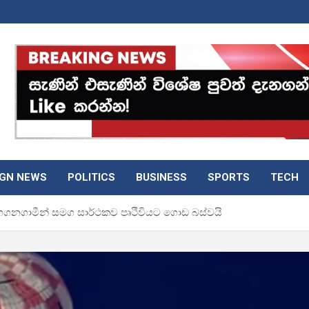
IGN NEWS
POLITICS
BUSINESS
SPORTS
TECH
ය ගගනගාමීන් සමග සාර්ථකව පෘථිවියට ගොඩ බස්වයි