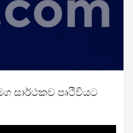
මග සාර්ථකව පෘථිවියට