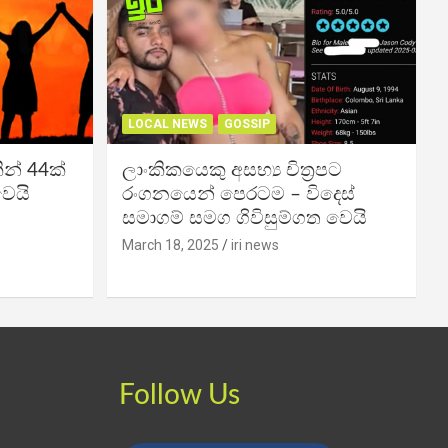
LOCAL NEWS
GOSSIP
න් 44ක්
ලාංකිකයෙකු අසභ්‍ය චිත්‍රපට
වෙයි
රංගනයෙන් පෙරටම – විදෙස්
සමාගම් සමග ගිවිසුම්ගත වෙයි
March 18, 2025
iri news
Follow Us