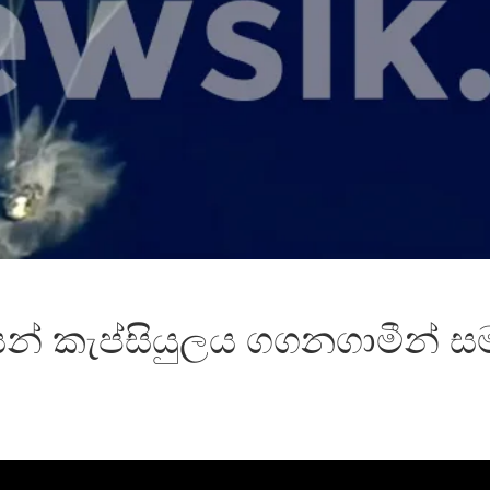
යන් කැප්සියුලය ගගනගාමීන් ස