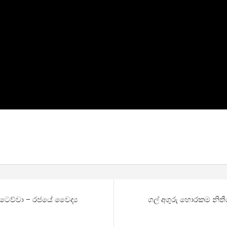
ිටෙව්වා – රජයේ වෛද්‍ය
ගල් අගුරු ​හොරකම නිත