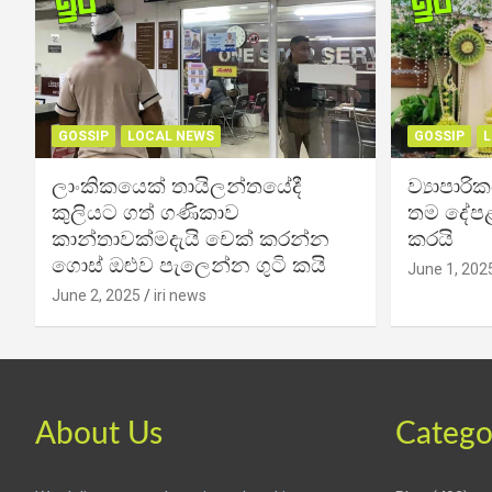
GOSSIP
LOCAL NEWS
GOSSIP
L
ලාංකිකයෙක් තායිලන්තයේදී
ව්‍යාපාර
කුලියට ගත් ගණිකාව
තම දේපළ
කාන්තාවක්මදැයි චෙක් කරන්න
කරයි
ගොස් ඔළුව පැලෙන්න ගුටි කයි
June 1, 202
June 2, 2025
iri news
About Us
Catego