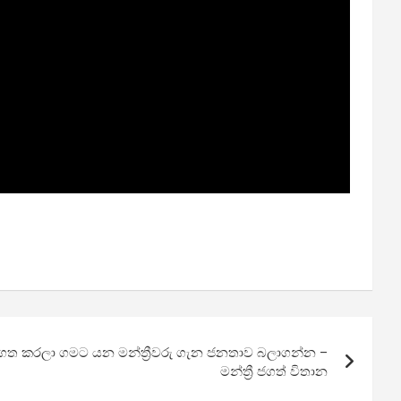
ීගත කරලා ගමට යන මන්ත්‍රීවරු ගැන ජනතාව බලාගන්න –
මන්ත්‍රී ජගත් විතා​න