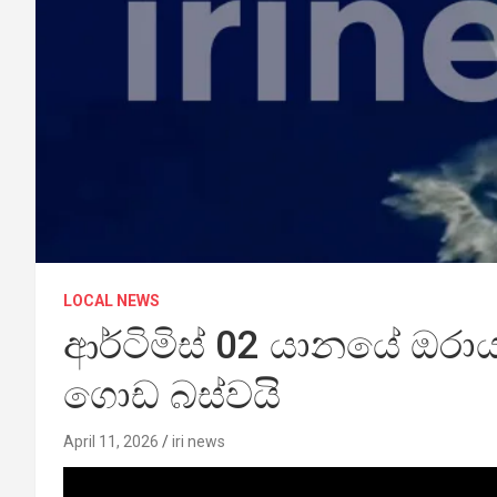
LOCAL NEWS
ආර්ටිමිස් 02 යානයේ ඔරා
ගොඩ බස්වයි
April 11, 2026
iri news