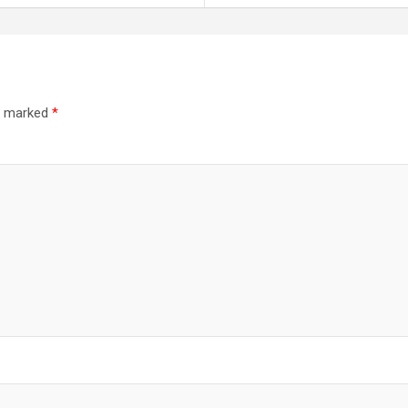
re marked
*