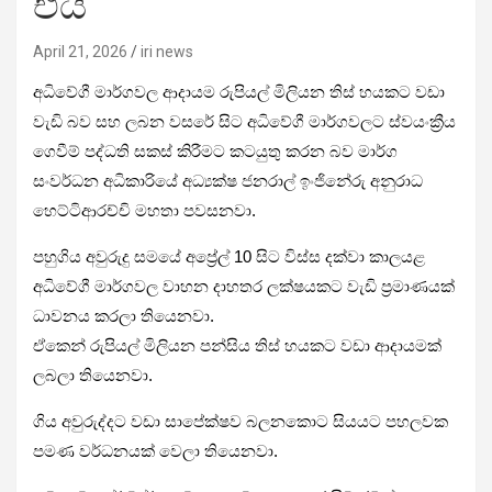
එයි
April 21, 2026
iri news
අධිවේගී මාර්ගවල ආදායම රුපියල් මිලියන තිස් හයකට වඩා
වැඩි බව සහ ලබන වසරේ සිට අධිවේගී මාර්ගවලට ස්වයංක්‍රීය
ගෙවීම් පද්ධති සකස් කිරීමට කටයුතු කරන බව මාර්ග
සංවර්ධන අධිකාරියේ අධ්‍යක්ෂ ජනරාල් ඉංජිනේරු අනුරාධ
හෙට්ටිආරච්චි මහතා පවසනවා.
පහුගිය අවුරුදු සමයේ අප්‍රේල් 10 සිට විස්ස දක්වා කාලයළ
අධිවේගී මාර්ගවල වාහන දාහතර ලක්ෂයකට වැඩි ප්‍රමාණයක්
ධාවනය කරලා තියෙනවා.
ඒකෙන් රුපියල් මිලියන පන්සිය තිස් හයකට වඩා ආදායමක්
ලබලා තියෙනවා.
ගිය අවුරුද්දට වඩා සාපේක්ෂව බලනකොට සියයට පහලවක
පමණ වර්ධනයක් වෙලා තියෙනවා.