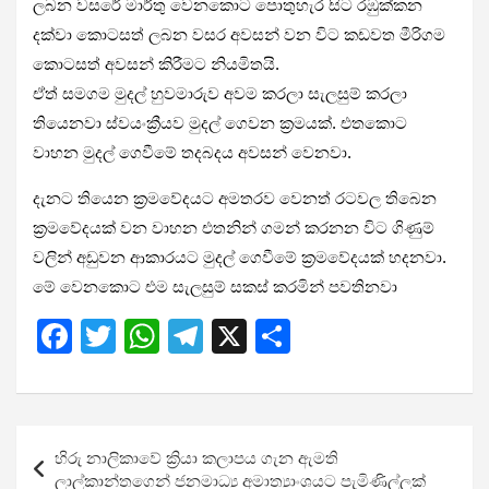
ලබන වසරේ මාර්තු වෙනකොට පොතුහැර සිට රඹුක්කන
දක්වා කොටසත් ලබන වසර අවසන් වන විට කඩවත මීරිගම
කොටසත් අවසන් කිරීමට නියමිතයි.
ඒත් සමගම මුදල් හුවමාරුව අවම කරලා සැලසුම් කරලා
තියෙනවා ස්වයංක්‍රීයව මුදල් ගෙවන ක්‍රමයක්. එතකොට
වාහන මුදල් ගෙවීමේ තදබදය අවසන් වෙනවා.
දැනට තියෙන ක්‍රමවේදයට අමතරව වෙනත් රටවල තිබෙන
ක්‍රමවේදයක් වන වාහන එතනින් ගමන් කරනන විට ගිණුම්
වලින් අඩුවන ආකාරයට මුදල් ගෙවීමේ ක්‍රමවේදයක් හදනවා.
මේ වෙනකොට එම සැලසුම් සකස් කරමින් පවතිනවා
F
T
W
T
X
S
a
wi
h
el
h
ce
tt
at
e
ar
b
er
s
gr
e
Post
හිරු නාලිකාවේ ක්‍රියා කලාපය ගැන ඇමති
o
A
a
navigation
ලාල්කාන්තගෙන් ජනමාධ්‍ය අමාත්‍යාංශයට පැමිණිල්ලක්