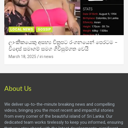
LOCAL NEWS
GOSSIP
ලාංකිකයෙකු අසභ්‍ය චිත්‍රපට රංගනයෙන් පෙරටම –
විදෙස් සමාගම් සමග ගිවිසුම්ගත වෙයි
March 18, 2025
iri news
About Us
We deliver up-to-the-minute breaking news and compelling
videos, bringing you the most recent and impactful stories
from every corner of the beautiful island of Sri Lanka. Our
dedicated team works tirelessly to keep you informed, ensuring