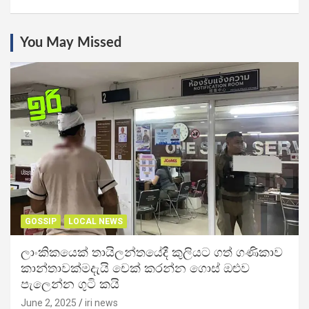
You May Missed
GOSSIP
LOCAL NEWS
ලාංකිකයෙක් තායිලන්තයේදී කුලියට ගත් ගණිකාව
කාන්තාවක්මදැයි චෙක් කරන්න ගොස් ඔළුව
පැලෙන්න ගුටි කයි
June 2, 2025
iri news