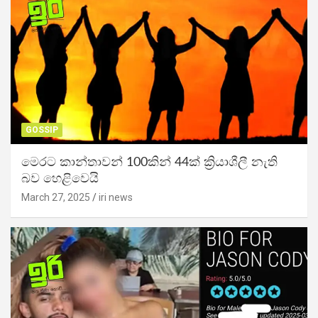
GOSSIP
මෙරට කාන්තාවන් 100කින් 44ක් ක්‍රියාශීලී නැති
බව හෙළිවෙයි
March 27, 2025
iri news