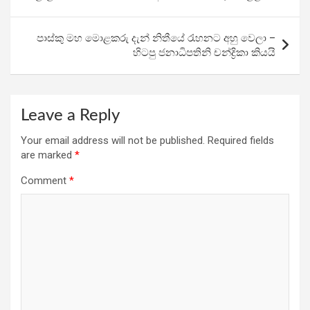
o
p
m
k
p
පාස්කු මහ මොළකරු දැන් නිතීයේ රැහනට අහු වෙලා –
හිටපු ජනාධිපතිනි චන්ද්‍රිකා කියයි
Leave a Reply
Your email address will not be published.
Required fields
are marked
*
Comment
*