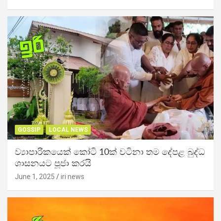
GOSSIP
LOCAL NEWS
ව්‍යාපාරිකයෙක් කෝටි 10ක් වටිනා තම දේපළ බුද්ධ
ශාසනයට පූජා කරයි
June 1, 2025
iri news