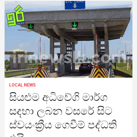
LOCAL NEWS
සියළුම අධිවේගි මාර්ග
සදහා ලබන වසරේ සිට
ස්වයංක්‍රීය ගෙවීම් පද්ධති