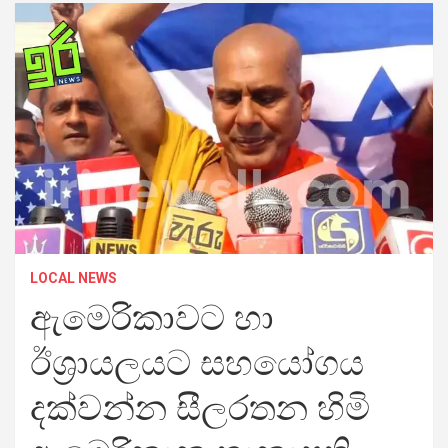
LOCAL NEWS
ඇමෙරිකාවට හා
ඊශ්‍රායලයට සහයෝගය
දක්වන්න සීලරතන හිමි