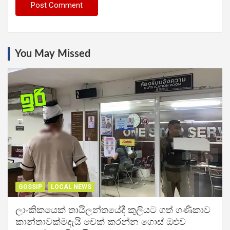
You May Missed
GOSSIP
LOCAL NEWS
ලාංකිකයෙක් තායිලන්තයේදී කුලියට ගත් ගණිකාව
කාන්තාවක්මදැයි චෙක් කරන්න ගොස් ඔළුව