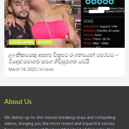
LOCAL NEWS
GOSSIP
ලාංකිකයෙකු අසභ්‍ය චිත්‍රපට රංගනයෙන් පෙරටම –
විදෙස් සමාගම් සමග ගිවිසුම්ගත වෙයි
March 18, 2025
iri news
About Us
We deliver up-to-the-minute breaking news and compelling
videos, bringing you the most recent and impactful stories