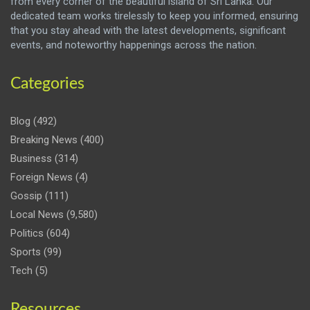
from every corner of the beautiful island of Sri Lanka. Our
dedicated team works tirelessly to keep you informed, ensuring
that you stay ahead with the latest developments, significant
events, and noteworthy happenings across the nation.
Categories
Blog
(492)
Breaking News
(400)
Business
(314)
Foreign News
(4)
Gossip
(111)
Local News
(9,580)
Politics
(604)
Sports
(99)
Tech
(5)
Resources