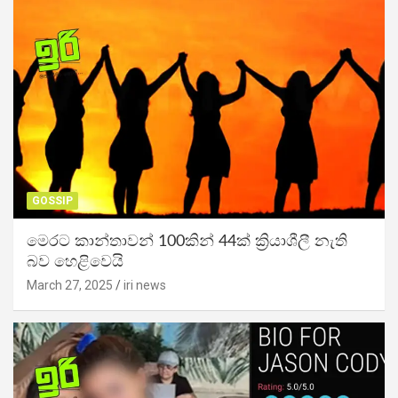
GOSSIP
මෙරට කාන්තාවන් 100කින් 44ක් ක්‍රියාශීලී නැති
බව හෙළිවෙයි
March 27, 2025
iri news