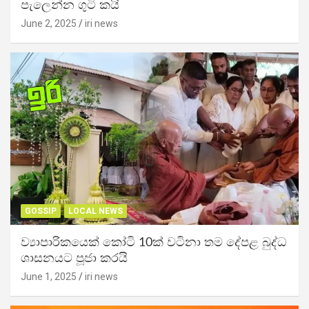
පැලෙන්න ගුටි කයි
June 2, 2025
iri news
GOSSIP
LOCAL NEWS
ව්‍යාපාරිකයෙක් කෝටි 10ක් වටිනා තම දේපළ බුද්ධ
ශාසනයට පූජා කරයි
June 1, 2025
iri news