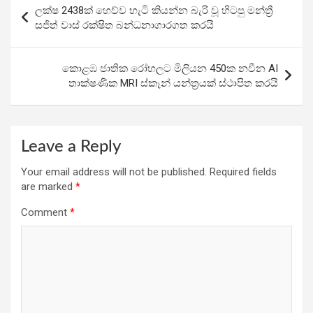
ලක්ෂ 2438ක් හෙව්ව හැටි කියන්න බැරි වූ හිටපු මන්ත්‍රී
o
A
a
navigation
සජිත් වාස් රක්ෂිත බන්ධනාගාරගත කරයි
o
p
m
k
p
කොළඹ ජාතික රෝහලට මිලියන 450ක නවීන AI
තාක්ෂණික MRI ස්කෑන් යන්ත්‍රයක් ස්ථාපිත කරයි
Leave a Reply
Your email address will not be published.
Required fields
are marked
*
Comment
*