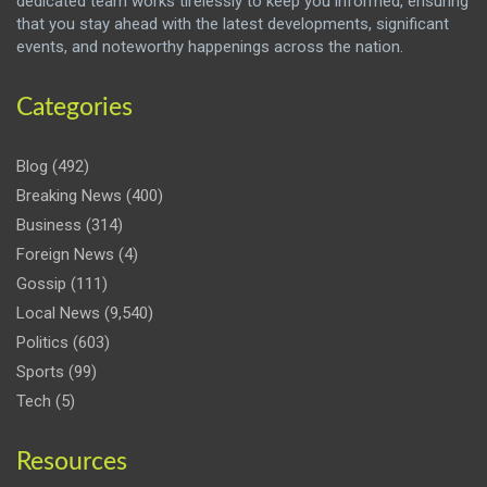
dedicated team works tirelessly to keep you informed, ensuring
that you stay ahead with the latest developments, significant
events, and noteworthy happenings across the nation.
Categories
Blog
(492)
Breaking News
(400)
Business
(314)
Foreign News
(4)
Gossip
(111)
Local News
(9,540)
Politics
(603)
Sports
(99)
Tech
(5)
Resources