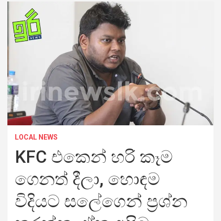
LOCAL NEWS
KFC එකෙන් හරි කෑම
ගෙනත් දීලා, හොඳම
විදියට සලේගෙන් ප්‍රශ්න