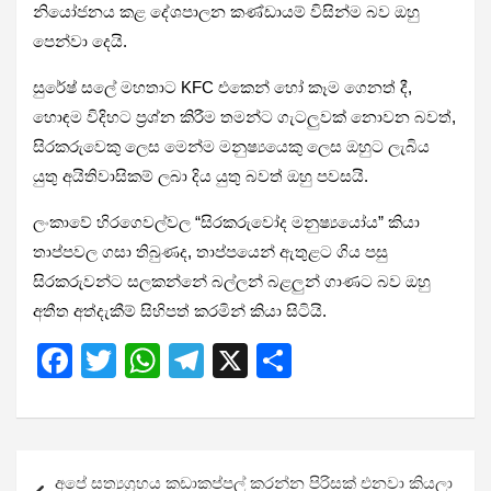
නියෝජනය කළ දේශපාලන කණ්ඩායම් විසින්ම බව ඔහු
පෙන්වා දෙයි.
සුරේෂ් සලේ මහතාට KFC එකෙන් හෝ කෑම ගෙනත් දී,
හොඳම විදිහට ප්‍රශ්න කිරීම තමන්ට ගැටලුවක් නොවන බවත්,
සිරකරුවෙකු ලෙස මෙන්ම මනුෂ්‍යයෙකු ලෙස ඔහුට ලැබිය
යුතු අයිතිවාසිකම් ලබා දිය යුතු බවත් ඔහු පවසයි.
ලංකාවේ හිරගෙවල්වල “සිරකරුවෝද මනුෂ්‍යයෝය” කියා
තාප්පවල ගසා තිබුණද, තාප්පයෙන් ඇතුළට ගිය පසු
සිරකරුවන්ට සලකන්නේ බල්ලන් බළලුන් ගාණට බව ඔහු
අතීත අත්දැකීම් සිහිපත් කරමින් කියා සිටියි.
F
T
W
T
X
S
a
wi
h
el
h
ce
tt
at
e
ar
b
er
s
gr
e
Post
අපේ සත්‍යග්‍රහය කඩාකප්පල් කරන්න පිරිසක් එනවා කියලා