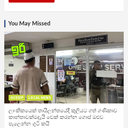
You May Missed
GOSSIP
LOCAL NEWS
ලාංකිකයෙක් තායිලන්තයේදී කුලියට ගත් ගණිකාව
කාන්තාවක්මදැයි චෙක් කරන්න ගොස් ඔළුව
පැලෙන්න ගුටි කයි