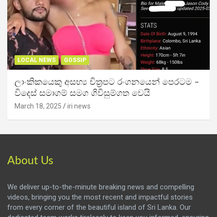
LOCAL NEWS
GOSSIP
ලාංකිකයෙකු අසභ්‍ය චිත්‍රපට රංගනයෙන් පෙරටම –
විදෙස් සමාගම් සමග ගිවිසුම්ගත වෙයි
March 18, 2025
iri news
About Us
We deliver up-to-the-minute breaking news and compelling
videos, bringing you the most recent and impactful stories
from every corner of the beautiful island of Sri Lanka. Our