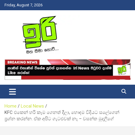
Skip
Friday, August 7, 2026
to
content
Latest News Srilanka
Iri News
Home
Local News
KFC එකෙන් හරි කෑම ගෙනත් දීලා, හොඳම විදියට සලේගෙන්
ප්‍රශ්න කරන්න. ඒක අපිට ගැටළුවක් නෑ – වසන්ත මුදලිගේ