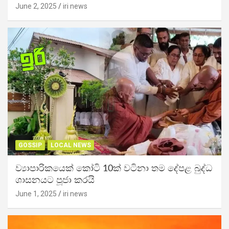
June 2, 2025
iri news
GOSSIP
LOCAL NEWS
ව්‍යාපාරිකයෙක් කෝටි 10ක් වටිනා තම දේපළ බුද්ධ
ශාසනයට පූජා කරයි
June 1, 2025
iri news