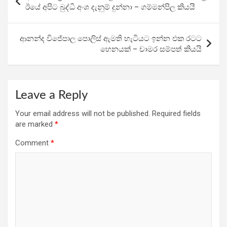
o
A
a
navigation
ඊයේ අපිට බුද්ධි අංශ දැනුම් දුන්නා – ගම්මන්පිල කියයි
o
p
m
k
p
ආනන්ද විජේපාල පොලිස් ඇමති හැටියට ඉන්න එක රටට
හෙනයක් – චාමර සම්පත් කියයි
Leave a Reply
Your email address will not be published.
Required fields
are marked
*
Comment
*