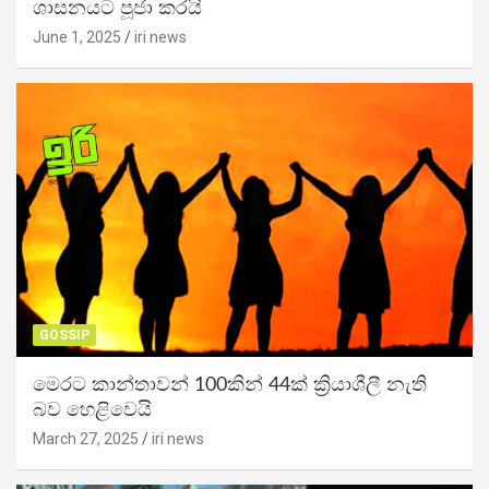
ශාසනයට පූජා කරයි
June 1, 2025
iri news
GOSSIP
මෙරට කාන්තාවන් 100කින් 44ක් ක්‍රියාශීලී නැති
බව හෙළිවෙයි
March 27, 2025
iri news