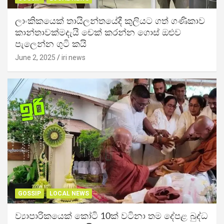
ලාංකිකයෙක් තායිලන්තයේදී කුලියට ගත් ගණිකාව
කාන්තාවක්මදැයි චෙක් කරන්න ගොස් ඔළුව
පැලෙන්න ගුටි කයි
June 2, 2025
iri news
GOSSIP
LOCAL NEWS
ව්‍යාපාරිකයෙක් කෝටි 10ක් වටිනා තම දේපළ බුද්ධ