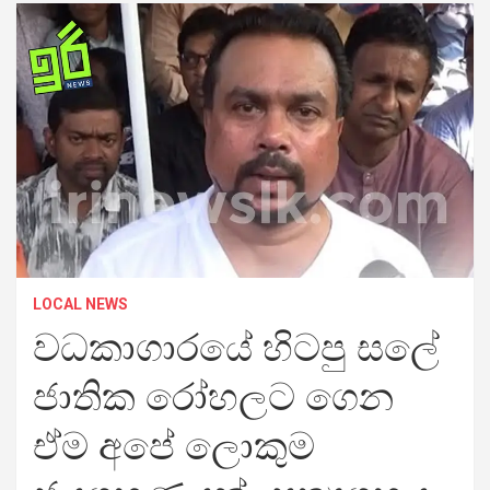
LOCAL NEWS
වධකාගාරයේ හිටපු සලේ
ජාතික රෝහලට ගෙන
ඒම අපේ ලොකුම