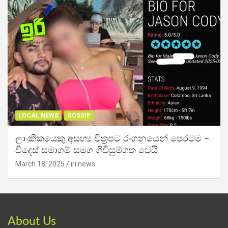
LOCAL NEWS
GOSSIP
ලාංකිකයෙකු අසභ්‍ය චිත්‍රපට රංගනයෙන් පෙරටම –
විදෙස් සමාගම් සමග ගිවිසුම්ගත වෙයි
March 18, 2025
iri news
About Us