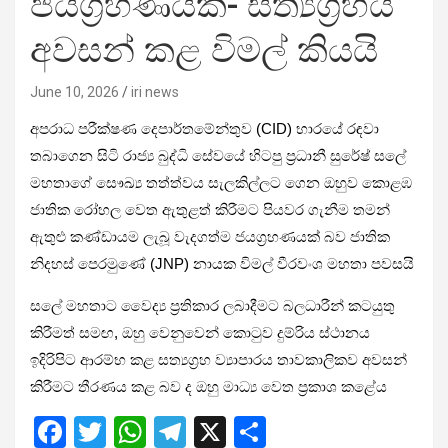
ජයග්‍රහණයක්- සත්‍යග්‍රහය
අවසන් කළ විමල් කියයි
June 10, 2026
iri news
අපරාධ පරීක්ෂණ දෙපාර්තමේන්තුව (CID) භාරයේ රඳවා
තබාගෙන සිටි රාජ්‍ය බුද්ධි සේවයේ හිටපු ප්‍රධානී සුරේෂ් සලේ
මහතාගේ සෞඛ්‍ය තත්ත්වය සැලකිල්ලට ගෙන ඔහුව කොළඹ
ජාතික රෝහල වෙත ඇතුළත් කිරීමට පියවර ගැනීම තමන්
ඇතුළු කණ්ඩායම ලැබූ වැදගත්ම ජයග්‍රහණයක් බව ජාතික
නිදහස් පෙරමුණේ (JNP) නායක විමල් වීරවංශ මහතා පවසයි
සලේ මහතාට වෛද්‍ය ප්‍රතිකාර ලබාදීමට බලධාරීන් කටයුතු
කිරීමත් සමඟ, ඔහු වෙනුවෙන් කොටුව දුම්රිය ස්ථානය
ඉදිරිපිට ආරම්භ කළ සත්‍යග්‍රහ ව්‍යාපාරය තාවකාලිකව අවසන්
කිරීමට තීරණය කළ බව ද ඔහු මාධ්‍ය වෙත ප්‍රකාශ කළේය
F
T
W
T
X
S