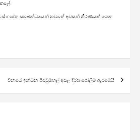
ශ කළේ.
, බස් ගාස්තු සම්බන්ධයෙන් තවමත් අවසන් තීරණයක් ගෙන
චීනයේ ඉන්ධන පිරවුම්හල් අසල දිර්ඝ පෝලිම් ඇරඹෙයි