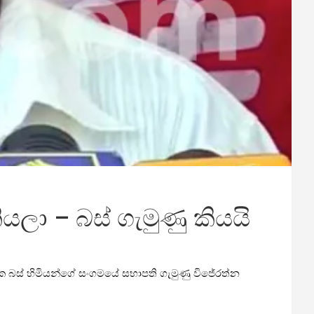
ලා – බස් ගැමුණු කියයි
ලික බස් හිමියන්ගේ සංගමයේ සභාපති ගැමුණු විජේරත්න