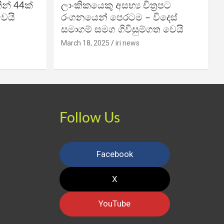
න් 44ක්
ලාංකිකයෙකු අසභ්‍ය චිත්‍රපට
වෙයි
රංගනයෙන් පෙරටම – විදෙස්
සමාගම් සමග ගිවිසුම්ගත වෙයි
March 18, 2025
iri news
Follow Us
Facebook
X
YouTube