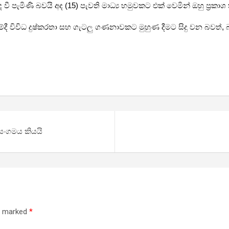
ද වී පැමිණි බවයි අද (15) පැවති මාධ්‍ය හමුවකට එක් වෙමින් ඔහු ප්‍රකා
මේදී විවිධ දුෂ්කරතා සහ ගැටලු ගණනාවකට මුහුණ දීමට සිදු වන බවත්
සංගමය කියයි
re marked
*