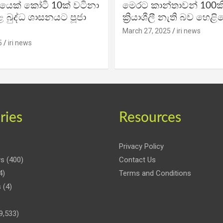
ිකයෙක් කෝටි 10ක් වටිනා
මෙරට කාන්තාවන් 100කි
 බුද්ධ ශාසනයට පූජා
ක්‍රියාශීලී නැති බව හෙළි
March 27, 2025
iri news
5
iri news
ries
Resources
Privacy Policy
ws
(400)
Contact Us
4)
Terms and Conditions
s
(4)
9,533)