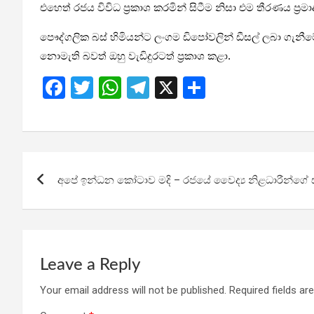
එහෙත් රජය විවිධ ප්‍රකාශ කරමින් සිටීම නිසා එම තීරණය ප්‍රමා
පෞද්ගලික බස් හිමියන්ට ලංගම ඩිපෝවලින් ඩීසල් ලබා ගැනී
නොමැති බවත් ඔහු වැඩිදුරටත් ප්‍රකාශ කළා.
F
T
W
T
X
S
a
wi
h
el
h
ce
tt
at
e
ar
b
er
s
gr
e
Post
o
A
a
අපේ ඉන්ධන කෝටාව මදි – රජයේ වෛද්‍ය නිළධාරීන්ගේ 
navigation
o
p
m
k
p
Leave a Reply
Your email address will not be published.
Required fields a