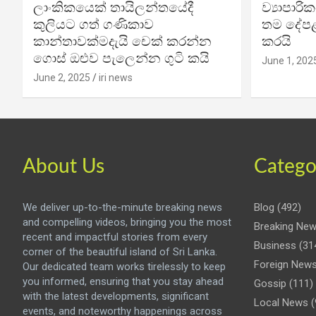
ලාංකිකයෙක් තායිලන්තයේදී
ව්‍යාපාර
කුලියට ගත් ගණිකාව
තම දේපළ
කාන්තාවක්මදැයි චෙක් කරන්න
කරයි
ගොස් ඔළුව පැලෙන්න ගුටි කයි
June 1, 202
June 2, 2025
iri news
About Us
Catego
We deliver up-to-the-minute breaking news
Blog
(492)
and compelling videos, bringing you the most
Breaking Ne
recent and impactful stories from every
Business
(31
corner of the beautiful island of Sri Lanka.
Foreign New
Our dedicated team works tirelessly to keep
you informed, ensuring that you stay ahead
Gossip
(111)
with the latest developments, significant
Local News
(
events, and noteworthy happenings across