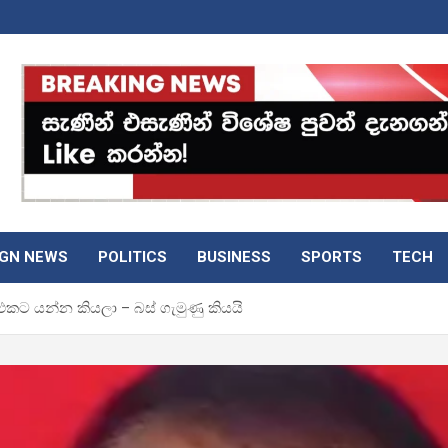
IGN NEWS
POLITICS
BUSINESS
SPORTS
TECH
එකට යන්න කියලා – බස් ගැමුණු කියයි