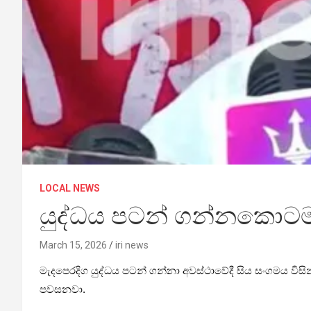
LOCAL NEWS
යුද්ධය පටන් ගන්නකොටම අ
March 15, 2026
iri news
මැදපෙරදිග යුද්ධය පටන් ගන්නා අවස්ථාවේදී සිය සංගමය විස
පවසනවා.