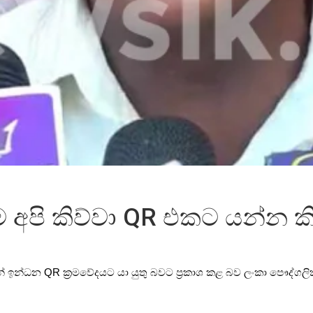
පි කිව්වා QR එකට යන්න කිය
ින් ඉන්ධන QR ක්‍රමවේදයට යා යුතු බවට ප්‍රකාශ කළ බව ලංකා පෞද්ග