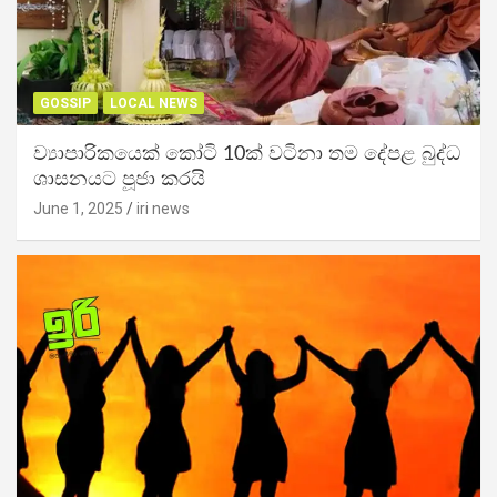
GOSSIP
LOCAL NEWS
ව්‍යාපාරිකයෙක් කෝටි 10ක් වටිනා තම දේපළ බුද්ධ
ශාසනයට පූජා කරයි
June 1, 2025
iri news