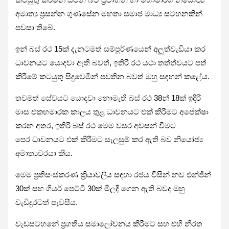
අමාත්‍ය ප්‍රසන්න ගුණසේන මහතා සමාජ මාධ්‍ය සටහනකින්
පවසා තිබේ.
ඉන් බස් රථ 15ක් දැනටමත් සම්පූර්ණයෙන් අලුත්වැඩියා කර
ධාවනයට යොදවා ඇති බවත්, ඉතිරි රථ යථා තත්ත්වයට පත්
කිරීමේ කටයුතු සිදුවෙමින් පවතින බවත් ඔහු සඳහන් කළේය.
තවමත් සේවයට යොදවා නොමැති බස් රථ 38න් 18ක් ඉදිරි
මාස එකහමාරක කාලය තුළ ධාවනයට එක් කිරීමට අපේක්ෂා
කරන අතර, ඉතිරි බස් රථ මෙම වසර අවසන් වීමට
පෙර ධාවනයට එක් කිරීමට සැලසුම් කර ඇති බව නියෝජ්‍ය
අමාත්‍යවරයා කීය.
මෙම ප්‍රතිසංස්කරණ ක්‍රියාවලිය සඳහා රජය විසින් නව එන්ජින්
30ක් සහ ගියර් පෙට්ටි 30ක් මිලදී ගෙන ඇති බවද ඔහු
වැඩිදුරටත් පැවසීය.
වැඩසටහනේ ප්‍රගතිය සමාලෝචනය කිරීමට සහ එහි නිරත