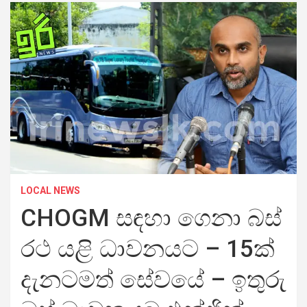
LOCAL NEWS
CHOGM සඳහා ගෙනා බස්
රථ යළි ධාවනයට – 15ක්
දැනටමත් සේවයේ – ඉතුරු