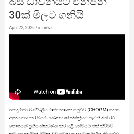
බස් ධාවනයට එන්ජින්
30ක් මිලට ගනියි
April 22, 2026
iri news
පොදුරාජ්‍ය මණ්ඩලීය රාජ්‍ය නායක සමුළුව (CHOGM) සඳහා
ආනයන​ය කර වසර ගණනාවක් නිෂ්ක්‍රීයව පැවති බස් රථ
තොගයක් ප්‍රතිසංස්කරණය කර යළි සේවයට එක් කිරීමට
කටයුතු කරමින් සිටින බව ප්‍රවාහන හා මහාමාර්ග නියෝජ්‍ය