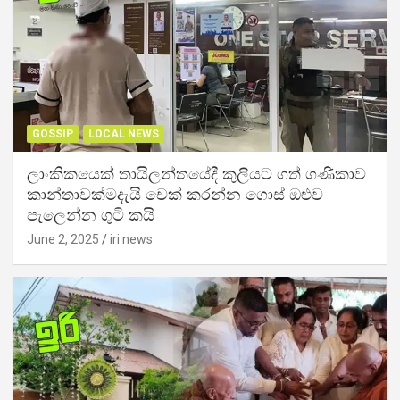
GOSSIP
LOCAL NEWS
ලාංකිකයෙක් තායිලන්තයේදී කුලියට ගත් ගණිකාව
කාන්තාවක්මදැයි චෙක් කරන්න ගොස් ඔළුව
පැලෙන්න ගුටි කයි
June 2, 2025
iri news