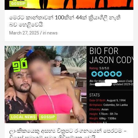
GOSSIP
මෙරට කාන්තාවන් 100කින් 44ක් ක්‍රියාශීලී නැති
බව හෙළිවෙයි
March 27, 2025
iri news
LOCAL NEWS
GOSSIP
ලාංකිකයෙකු අසභ්‍ය චිත්‍රපට රංගනයෙන් පෙරටම –