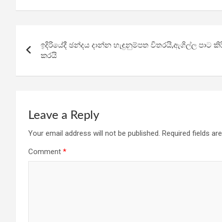
ce
tt
at
e
ar
b
er
s
gr
e
Post
o
A
a
ඉදිරියේදී ඡන්දය දාන්න හැඳුනුම්පත විතරයි,ඇගිල්ල පාට 
navigation
o
p
m
කරයි
k
p
Leave a Reply
Your email address will not be published.
Required fields a
Comment
*