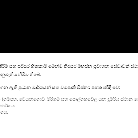
කිරීම සහ පරිසර හිතකාමී මෙන්ම තිරසර මහජන ප්‍රවාහන සේවාවක් ස්ථාප
නුමැතිය හිමිව තිබේ.
ගෙන ඇති ප්‍රධාන මාර්ගයන් සහ ව්‍යාපෘති විස්තර පහත පරිදි වේ:
ගය (ගම්පහ, වේයන්ගොඩ, මීරිගම සහ පොල්ගහවෙල යන දුම්රිය ස්ථාන 
 මාර්ගය.
්ගය.