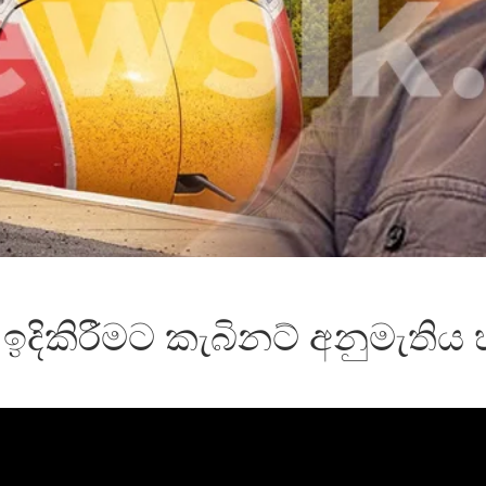
ිය ඉදිකිරීමට කැබිනට් අනුමැතිය 