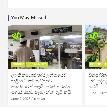
You May Missed
GOSSIP
LOCAL NEWS
GOSSIP
L
ලාංකිකයෙක් තායිලන්තයේදී
ව්‍යාපාර
කුලියට ගත් ගණිකාව
තම දේපළ
කාන්තාවක්මදැයි චෙක් කරන්න
කරයි
ගොස් ඔළුව පැලෙන්න ගුටි කයි
June 1, 202
June 2, 2025
iri news