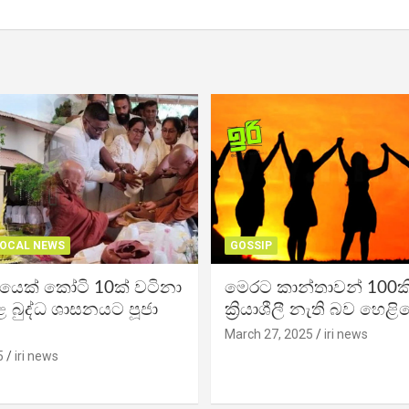
OCAL NEWS
GOSSIP
ිකයෙක් කෝටි 10ක් වටිනා
මෙරට කාන්තාවන් 100කි
 බුද්ධ ශාසනයට පූජා
ක්‍රියාශීලී නැති බව හෙළි
March 27, 2025
iri news
5
iri news