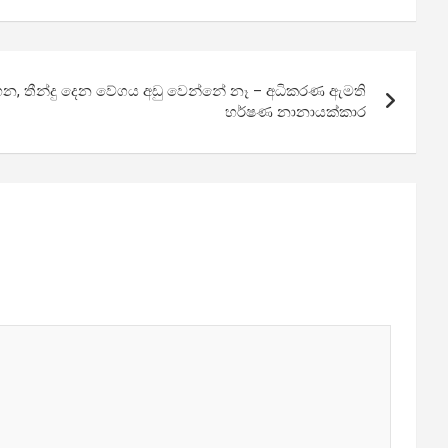
හන, තීන්දු දෙන වේගය අඩු වෙන්නේ නෑ – අධිකරණ ඇමති
හර්ෂණ නානායක්කාර