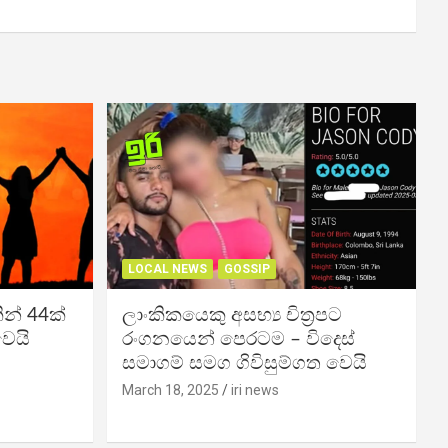
LOCAL NEWS
GOSSIP
න් 44ක්
ලාංකිකයෙකු අසභ්‍ය චිත්‍රපට
වෙයි
රංගනයෙන් පෙරටම – විදෙස්
සමාගම් සමග ගිවිසුම්ගත වෙයි
March 18, 2025
iri news