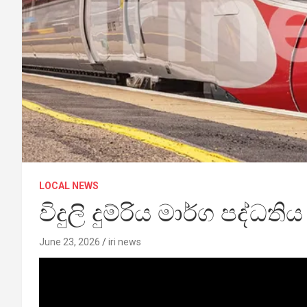
LOCAL NEWS
විදුලි දුම්රිය මාර්ග පද්ධත
June 23, 2026
iri news