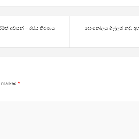
කිරීමත් අවසන් – රජය තීරණය
සෙංකෝලය ගිල්ලත් නඩු අ
re marked
*