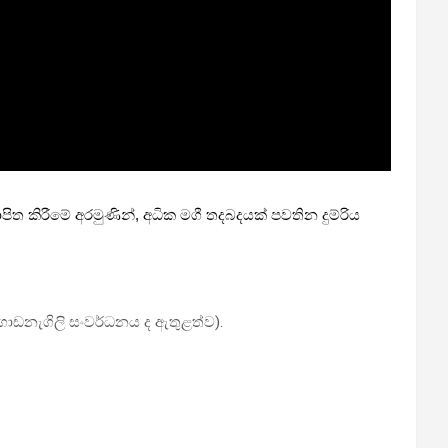
ිත කිරීමේ අරමුණින්, අධික මගී තදබදයක් පවතින දුම්රිය
ගොඩනැගිලි සංවර්ධනය ද ඇතුළත්ව).