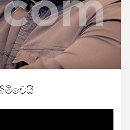
හිමිවෙයි