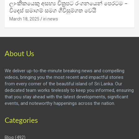
ලාංකිකයෙකු අසභ්‍ය චිත්‍රපට රංගනයෙන් පෙරටම –
විදෙස් සමාගම් සමග ගිවිසුම්ගත වෙයි
March 18, 2025
iri news
About Us
We deliver up-to-the-minute breaking news and compelling
videos, bringing you the most recent and impactful stories
from every corner of the beautiful island of Sri Lanka. Our
dedicated team works tirelessly to keep you informed, ensuring
that you stay ahead with the latest developments, significant
events, and noteworthy happenings across the nation.
Categories
Blog
(492)