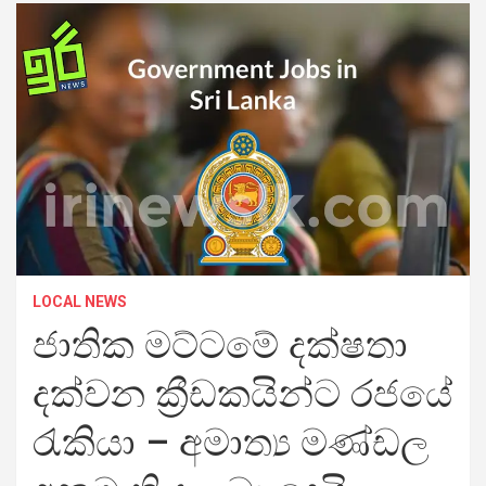
LOCAL NEWS
ජාතික මට්ටමේ දක්ෂතා
දක්වන ක්‍රීඩකයින්ට රජයේ
රැකියා – අමාත්‍ය මණ්ඩල