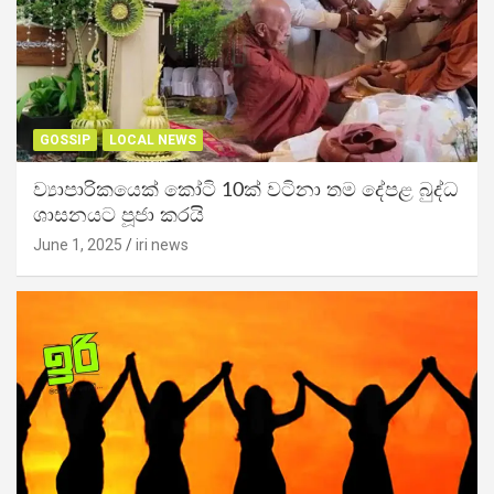
GOSSIP
LOCAL NEWS
ව්‍යාපාරිකයෙක් කෝටි 10ක් වටිනා තම දේපළ බුද්ධ
ශාසනයට පූජා කරයි
June 1, 2025
iri news