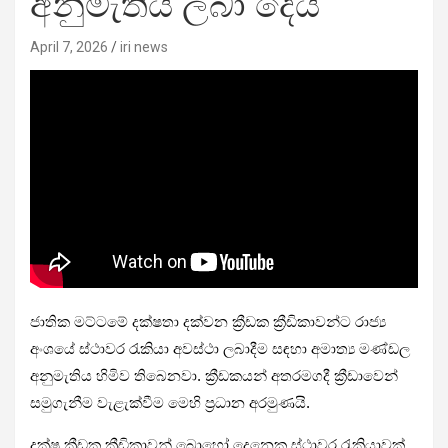
අනුමැතිය ලබා දෙයි
April 7, 2026
iri news
ජාතික මට්ටමේ දක්ෂතා දක්වන ක්‍රීඩක ක්‍රීඩිකාවන්ට රාජ්‍ය
අංශයේ ස්ථාවර රැකියා අවස්ථා ලබාදීම සඳහා අමාත්‍ය මණ්ඩල
අනුමැතිය හිමිව තිබෙනවා. ක්‍රීඩකයන් අතරමගදී ක්‍රීඩාවෙන්
සමුගැනීම වැළැක්වීම මෙහි ප්‍රධාන අරමුණයි.
දක්ෂ ක්‍රීඩක ක්‍රීඩිකාවන් බොහෝ දෙනෙකු ස්ථාවර රැකියාවක්