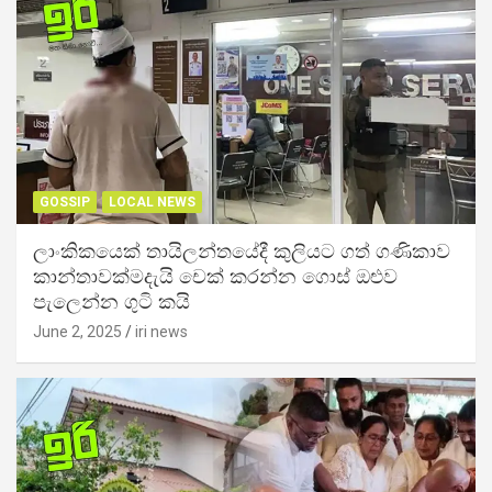
GOSSIP
LOCAL NEWS
ලාංකිකයෙක් තායිලන්තයේදී කුලියට ගත් ගණිකාව
කාන්තාවක්මදැයි චෙක් කරන්න ගොස් ඔළුව
පැලෙන්න ගුටි කයි
June 2, 2025
iri news