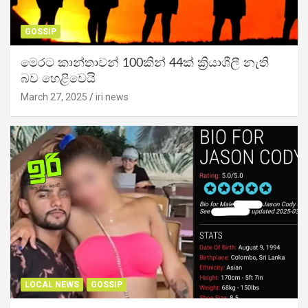
GOSSIP
මෙරට කාන්තාවන් 100කින් 44ක් ක්‍රියාශීලී නැති
බව හෙළිවෙයි
March 27, 2025
iri news
LOCAL NEWS
GOSSIP