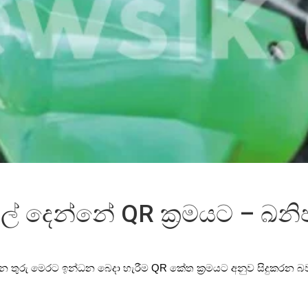
ල් දෙන්නේ QR ක්‍රමයට – ඛනිජ
 තුරු මෙරට ඉන්ධන බෙදා හැරීම QR කේත ක්‍රමයට අනුව සිදුකරන බව