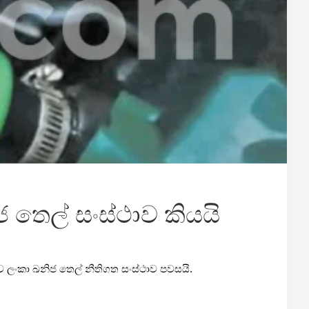
 තෙල් සංස්ථාව කියයි
 ලංකා ඛනිජ තෙල් නීතිගත සංස්ථාව පවසයි.