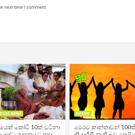
he next time I comment.
OCAL NEWS
GOSSIP
ිකයෙක් කෝටි 10ක් වටිනා
මෙරට කාන්තාවන් 100කි
 බුද්ධ ශාසනයට පූජා
ක්‍රියාශීලී නැති බව හෙළි