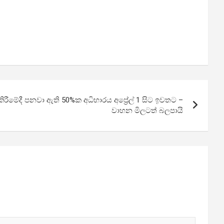
ී­මේදී පනවා ඇති 50%ක අධි­භා­රය අප්‍රේල් 1 සිට ඉව­තට –
වාහන මිලටත් බලපායි