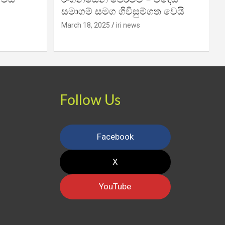
සමාගම් සමග ගිවිසුම්ගත වෙයි
March 18, 2025
iri news
Follow Us
Facebook
X
YouTube