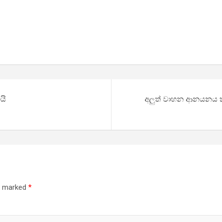
යි
අලුත් වාහන ආන­ය­නය කිර
re marked
*