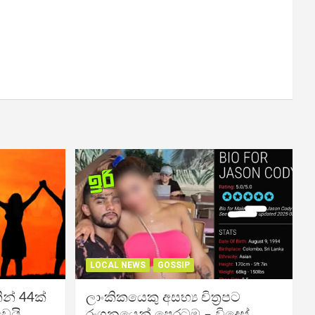
LOCAL NEWS
GOSSIP
න් 44ක්
ලාංකිකයෙකු අසභ්‍ය චිත්‍රපට
වෙයි
රංගනයෙන් පෙරටම – විදෙස්