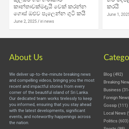
කාන්තාවක්මදැයි චෙක් කරන්න
කරයි
ගොස් ඔළුව පැලෙන්න ගුටි කයි
June 1, 202
June 2, 2025
iri news
About Us
Catego
We deliver up-to-the-minute breaking news
Blog
(492)
and compelling videos, bringing you the most
Breaking Ne
recent and impactful stories from every
Business
(31
corner of the beautiful island of Sri Lanka.
Foreign New
Our dedicated team works tirelessly to keep
you informed, ensuring that you stay ahead
Gossip
(111)
with the latest developments, significant
Local News
(
events, and noteworthy happenings across
Politics
(603)
the nation.
Sports
(99)