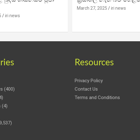
March 27, 2025
iri news
5
iri news
ries
Resources
Privacy Policy
ws
(400)
Contact Us
4)
Terms and Conditions
s
(4)
9,537)