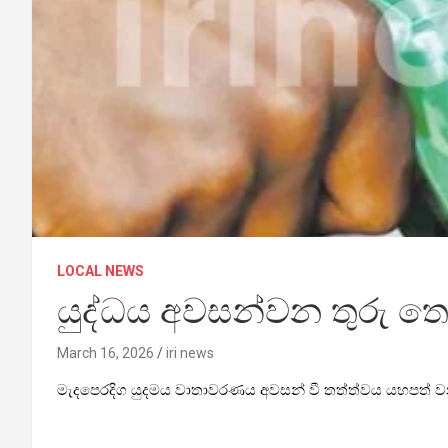
LOCAL NEWS
යුද්ධය අවසන්වන තුරු තෙ
March 16, 2026
iri news
මැදපෙරදිග යුදමය වාතාවරණය අවසන් වී තත්ත්වය යහපත් වන