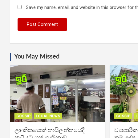
Save my name, email, and website in this browser for t
You May Missed
GOSSIP
LOCAL NEWS
GOSSIP
L
ලාංකිකයෙක් තායිලන්තයේදී
ව්‍යාපාර
කුලියට ගත් ගණිකාව
තම දේපළ