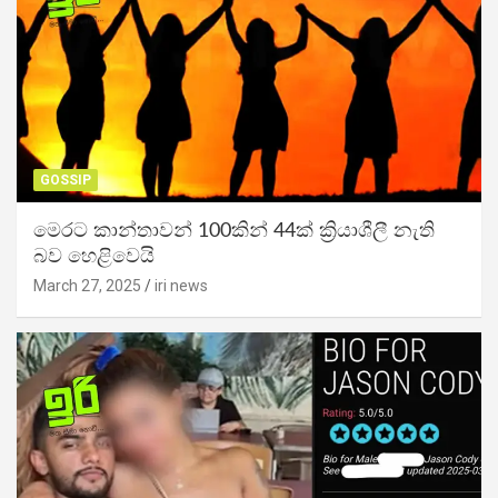
GOSSIP
මෙරට කාන්තාවන් 100කින් 44ක් ක්‍රියාශීලී නැති
බව හෙළිවෙයි
March 27, 2025
iri news