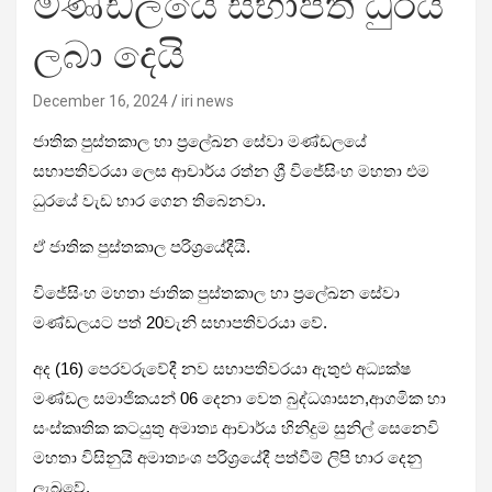
මණ්ඩලයේ සභාපති ධුරය
ලබා දෙයි
December 16, 2024
iri news
ජාතික පුස්තකාල හා ප්‍රලේඛන සේවා මණ්ඩලයේ
සභාපතිවරයා ලෙස ආචාර්ය රත්න ශ්‍රී විජේසිංහ මහතා එම
ධුරයේ වැඩ භාර ගෙන තිබෙනවා.
ඒ ජාතික පුස්තකාල පරිශ්‍රයේදීයි.
විජේසිංහ මහතා ජාතික පුස්තකාල හා ප්‍රලේඛන සේවා
මණ්ඩලයට පත් 20වැනි සභාපතිවරයා වේ.
අද (16) පෙරවරුවේදී නව සභාපතිවරයා ඇතුළු අධ්‍යක්ෂ
මණ්ඩල සමාජිකයන් 06 දෙනා වෙත බුද්ධශාසන,ආගමික හා
සංස්කෘතික කටයුතු අමාත්‍ය ආචාර්ය හිනිදුම සුනිල් සෙනෙවි
මහතා විසිනුයි අමාත්‍යංශ පරිශ්‍රයේදී පත්වීම් ලිපි භාර දෙනු
ලැබුවේ.