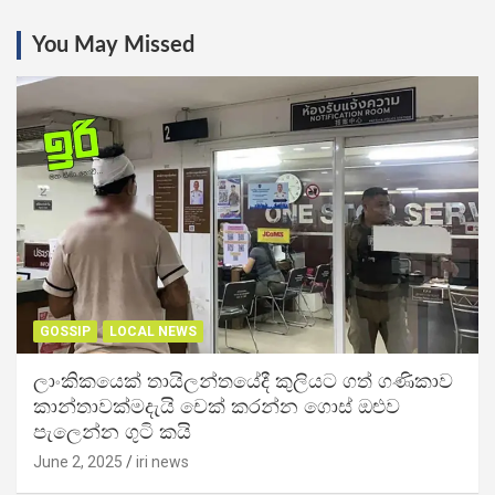
You May Missed
GOSSIP
LOCAL NEWS
ලාංකිකයෙක් තායිලන්තයේදී කුලියට ගත් ගණිකාව
කාන්තාවක්මදැයි චෙක් කරන්න ගොස් ඔළුව
පැලෙන්න ගුටි කයි
June 2, 2025
iri news