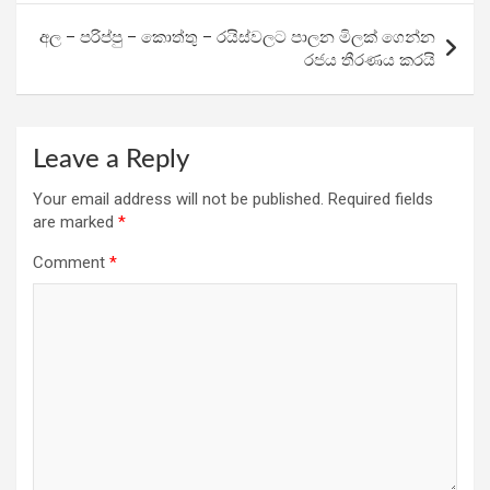
k
p
අල – පරිප්පු – කොත්තු – රයිස්වලට පාලන මිලක් ගෙන්න
රජය තීරණය කරයි
Leave a Reply
Your email address will not be published.
Required fields
are marked
*
Comment
*