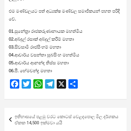
එම මණ්ඩලයට පත් අධ්‍යක්ෂ මණ්ඩල සමාජිකයන් පහත පරිදි
වේ.
01.සුනේත්‍රා රාජකරුණානායක මහත්මිය
02.අබ්දුල් රසාක් අබ්දුල් කරීම් මහතා
03.සිවසාමි රාජසිංහම් මහතා
04.ආචාර්ය වසන්තා සුබසිංහ මහත්මිය
05.ආචාර්ය ආනන්ද තිස්ස මහතා
06.පී. හේමචන්ද්‍ර මහතා
F
T
W
T
X
S
a
wi
h
el
h
ce
tt
at
e
ar
b
er
s
gr
e
Post
ඉතිහාසයේ පළමු වරට කොටස් වෙළදපොල මිල දර්ශකය
o
A
a
navigation
ඒකක 14,500 ඉක්මවා යයි
o
p
m