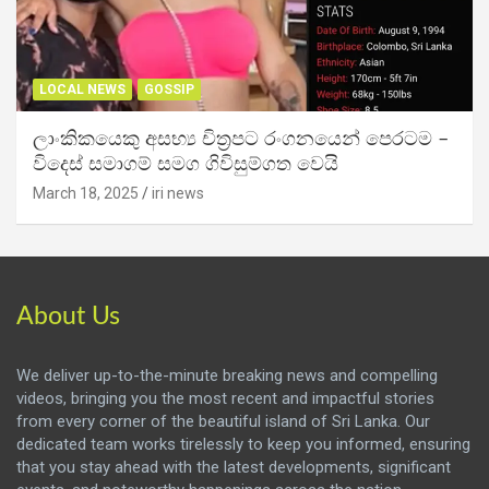
LOCAL NEWS
GOSSIP
ලාංකිකයෙකු අසභ්‍ය චිත්‍රපට රංගනයෙන් පෙරටම –
විදෙස් සමාගම් සමග ගිවිසුම්ගත වෙයි
March 18, 2025
iri news
About Us
We deliver up-to-the-minute breaking news and compelling
videos, bringing you the most recent and impactful stories
from every corner of the beautiful island of Sri Lanka. Our
dedicated team works tirelessly to keep you informed, ensuring
that you stay ahead with the latest developments, significant