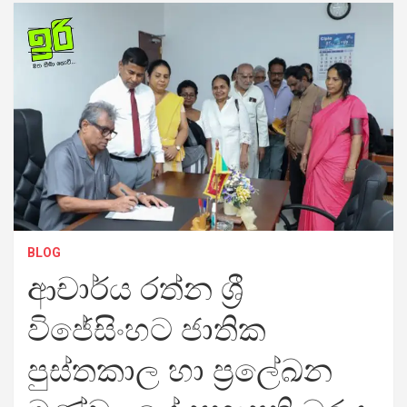
BLOG
ආචාර්ය රත්න ශ්‍රී
විජේසිංහට ජාතික
පුස්තකාල හා ප්‍රලේඛන