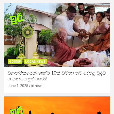
GOSSIP
LOCAL NEWS
ව්‍යාපාරිකයෙක් කෝටි 10ක් වටිනා තම දේපළ බුද්ධ
ශාසනයට පූජා කරයි
June 1, 2025
iri news