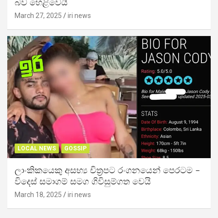
බව හෙළිවෙයි
March 27, 2025
iri news
LOCAL NEWS
GOSSIP
ලාංකිකයෙකු අසභ්‍ය චිත්‍රපට රංගනයෙන් පෙරටම –
විදෙස් සමාගම් සමග ගිවිසුම්ගත වෙයි
March 18, 2025
iri news