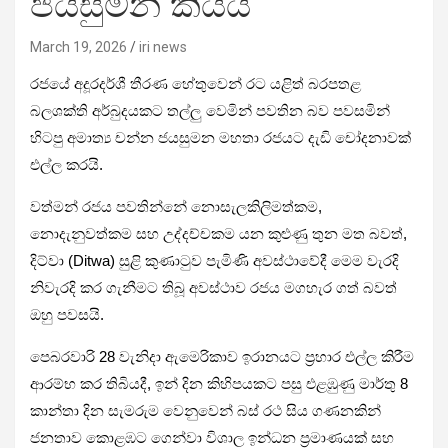
ජයසුමන කියයි
March 19, 2026
iri news
රජයේ අදූරදර්ශී තීරණ හේතුවෙන් රට යළිත් බරපතළ
බලශක්ති අර්බුදයකට තල්ලු වෙමින් පවතින බව පවසමින්
හිටපු අමාත්‍ය චන්න ජයසුමන මහතා රජයට දැඩි චෝදනාවක්
එල්ල කරයි.
වත්මන් රජය පවතින්නේ
නොසැලකිලිමත්කම,
නොදැනුවත්කම සහ උද්දච්චකම
යන කුළුණු තුන මත බවත්,
දිට්වා (Ditwa) සුළි කුණාටුව පැමිණි අවස්ථාවේදී මෙම වැරදි
නිවැරදි කර ගැනීමට තිබූ අවස්ථාව රජය මගහැර ගත් බවත්
ඔහු පවසයි.
පෙබරවාරි 28 වැනිදා ඇමෙරිකාව ඉරානයට ප්‍රහාර එල්ල කිරීම
ආරම්භ කර තිබියදී, ඉන් දින කිහිපයකට පසු එළඹුණු මාර්තු 8
කාන්තා දින සැමරුම වෙනුවෙන් බස් රථ සිය ගණනකින්
ජනතාව කොළඹට ගෙන්වා විශාල ඉන්ධන ප්‍රමාණයක් සහ