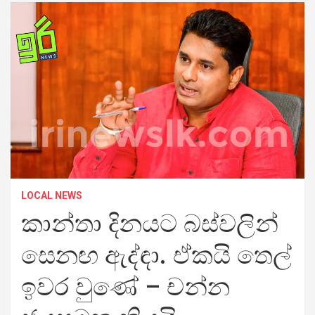
LOCAL NEWS
කාන්තා දිනයට බස්වලින්
සෙනඟ ඇද්ඳා. ඒකයි තෙල්
ඉවර වුණේ – චන්න