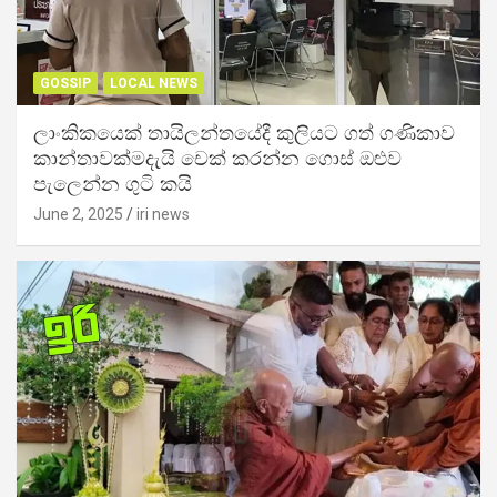
GOSSIP
LOCAL NEWS
ලාංකිකයෙක් තායිලන්තයේදී කුලියට ගත් ගණිකාව
කාන්තාවක්මදැයි චෙක් කරන්න ගොස් ඔළුව
පැලෙන්න ගුටි කයි
June 2, 2025
iri news