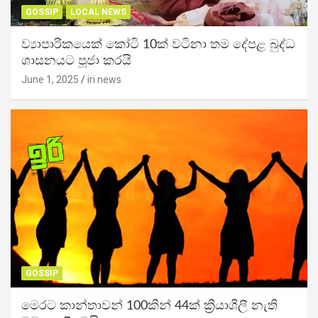
GOSSIP
LOCAL NEWS
ව්‍යාපාරිකයෙක් කෝටි 10ක් වටිනා තම දේපළ බුද්ධ
ශාසනයට පූජා කරයි
June 1, 2025
iri news
GOSSIP
මෙරට කාන්තාවන් 100කින් 44ක් ක්‍රියාශීලී නැති