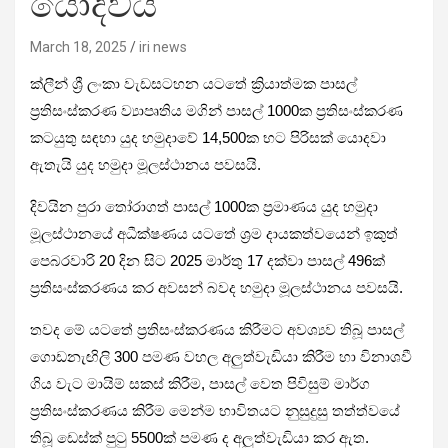
යොදවයි
March 18, 2025
iri news
ක්ලීන් ශ්‍රී ලංකා වැඩසටහන යටතේ ක්‍රියාත්මක පාසල්
ප්‍රතිසංස්කරණ ව්‍යාපෘතිය මගින් පාසල් 1000ක ප්‍රතිසංස්කරණ
කටයුතු සඳහා යුද හමුදාවේ 14,500ක භට පිරිසක් යොදවා
ඇතැයි යුද හමුදා මූලස්ථානය පවසයි.
දිවයින පුරා තෝරාගත් පාසල් 1000ක ප්‍රමාණය යුද හමුදා
මූලස්ථානයේ අධීක්ෂණය යටතේ ශ්‍රම දායකත්වයෙන් ඉකුත්
පෙබරවාරි 20 දින සිට 2025 මාර්තු 17 දක්වා පාසල් 496ක්
ප්‍රතිසංස්කරණය කර අවසන් බවද හමුදා මූලස්ථානය පවසයි.
තවද මේ යටතේ ප්‍රතිසංස්කරණය කිරීමට අවශ්‍යව තිබූ පාසල්
ගොඩනැඟිලි 300 පමණ වහල අලුත්වැඩියා කිරීම හා විනාශවී
ගිය වැට මායිම් සකස් කිරීම, පාසල් වෙත පිවිසුම් මාර්ග
ප්‍රතිසංස්කරණය කිරීම මෙන්ම භාවිතයට නුසුදුසු තත්ත්වයේ
තිබූ ඩෙස්ක් පුටු 5500ක් පමණ ද අලුත්වැඩියා කර ඇත.