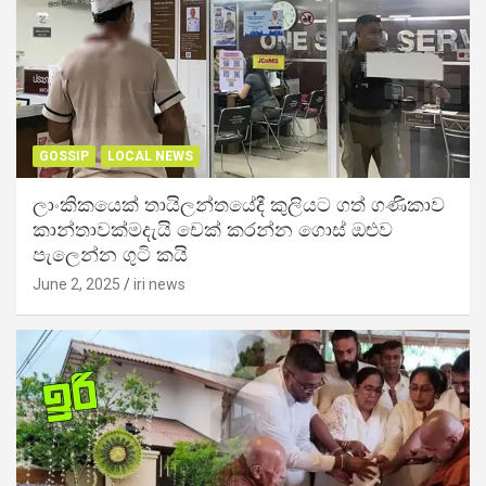
GOSSIP
LOCAL NEWS
ලාංකිකයෙක් තායිලන්තයේදී කුලියට ගත් ගණිකාව
කාන්තාවක්මදැයි චෙක් කරන්න ගොස් ඔළුව
පැලෙන්න ගුටි කයි
June 2, 2025
iri news