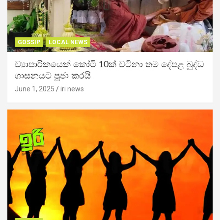
GOSSIP
LOCAL NEWS
ව්‍යාපාරිකයෙක් කෝටි 10ක් වටිනා තම දේපළ බුද්ධ
ශාසනයට පූජා කරයි
June 1, 2025
iri news