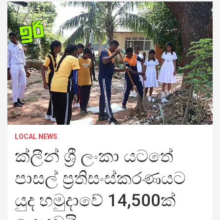
LOCAL NEWS
ක්ලීන් ශ්‍රී ලංකා යටතේ
පාසල් ප්‍රතිසංස්කරණයට
යුද හමුදාවේ 14,500ක්