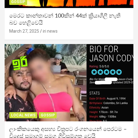
GOSSIP
මෙරට කාන්තාවන් 100කින් 44ක් ක්‍රියාශීලී නැති
බව හෙළිවෙයි
March 27, 2025
iri news
LOCAL NEWS
GOSSIP
ලාංකිකයෙකු අසභ්‍ය චිත්‍රපට රංගනයෙන් පෙරටම –
විදෙස් සමාගම් සමග ගිවිසුම්ගත වෙයි