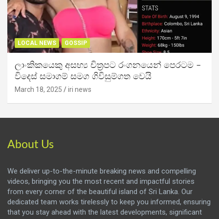
LOCAL NEWS
GOSSIP
ලාංකිකයෙකු අසභ්‍ය චිත්‍රපට රංගනයෙන් පෙරටම –
විදෙස් සමාගම් සමග ගිවිසුම්ගත වෙයි
March 18, 2025
iri news
About Us
We deliver up-to-the-minute breaking news and compelling
videos, bringing you the most recent and impactful stories
from every corner of the beautiful island of Sri Lanka. Our
dedicated team works tirelessly to keep you informed, ensuring
that you stay ahead with the latest developments, significant