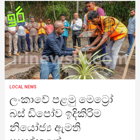
LOCAL NEWS
ලංකාවේ පළමු මෙට්‍රෝ
බස් ඩිපෝව ඉදිකිරිම
නියෝජ්‍ය ඇමති