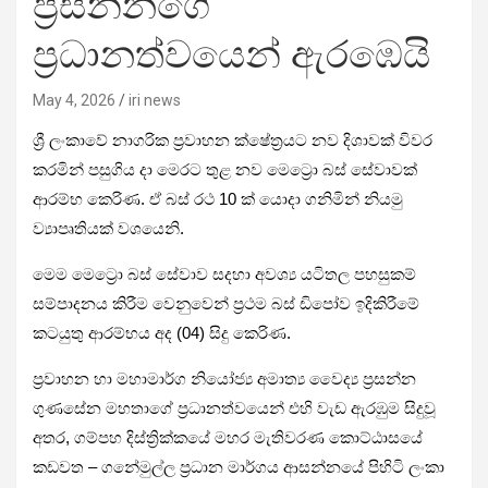
ප්‍රසන්නගේ
ප්‍රධානත්වයෙන් ඇරඹෙයි
May 4, 2026
iri news
ශ්‍රී ලංකාවේ නාගරික ප්‍රවාහන ක්ෂේත්‍රයට නව දිශාවක් විවර
කරමින් පසුගිය දා මෙරට තුළ නව මෙට්‍රො බස් සේවාවක්
ආරම්භ කෙරිණ. ඒ බස් රථ 10 ක් යොදා ගනිමින් නියමු
ව්‍යාපෘතියක් වශයෙනි.
මෙම මෙට්‍රො බස් සේවාව සදහා අවශ්‍ය යටිතල පහසුකම්
සම්පාදනය කිරීම වෙනුවෙන් ප්‍රථම බස් ඩිපෝව ඉදිකිරීමේ
කටයුතු ආරම්භය අද (04) සිදු කෙරිණ.
ප්‍රවාහන හා මහාමාර්ග නියෝජ්‍ය අමාත්‍ය වෛද්‍ය ප්‍රසන්න
ගුණසේන මහතාගේ ප්‍රධානත්වයෙන් එහි වැඩ ඇරඹුම සිදුවූ
අතර, ගම්පහ දිස්ත්‍රික්කයේ මහර මැතිවරණ කොට්ඨාසයේ
කඩවත – ගනේමුල්ල ප්‍රධාන මාර්ගය ආසන්නයේ පිහිටි ලංකා