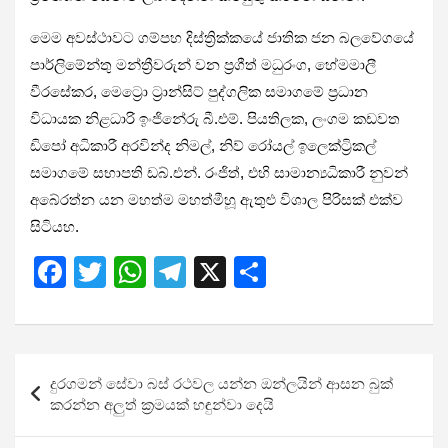
මෙම අවස්ථාවට ගම්පහ දිස්ත්‍රික්කයේ ජාතික ජන බලවේගයේ
පාර්ලිමේන්තු මන්ත්‍රීවරුන් වන ප්‍රගීත් මධුරංග, හේමමාලී
වීරසේකර, මෙට්‍රො ට්‍රාන්සිට් පුද්ගලික සමාගමේ ප්‍රධාන
විධායක නිළධාරි ඉංජිනේරු බී.එම්. පියතිලක, ලංගම කඩවත
ඩිපෝ අධිකාරී අරවින්ද නිමල්, නිව් රෝයල් ඉලෙක්‍ට්‍රිකල්
සමාගමේ සභාපති ඩබ්.එන්. රංජිත්, එහි සාමාන්‍යධිකාරී නුවන්
අබේරත්න යන මහත්ම මහත්මීහූ ඇතුළු විශාල පිරිසක් එක්ව
සිටියහ.
F
T
W
T
X
S
a
wi
h
el
h
ce
tt
at
e
ar
b
er
s
gr
e
Post
දුරගමන් සේවා බස් රථවල යන්න ඔන්ලයින් ආසන බුක්
o
A
a
navigation
කරන්න අලුත් ක්‍රමයක් හඳුන්වා දෙයි
o
p
m