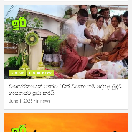
GOSSIP
LOCAL NEWS
ව්‍යාපාරිකයෙක් කෝටි 10ක් වටිනා තම දේපළ බුද්ධ
ශාසනයට පූජා කරයි
June 1, 2025
iri news