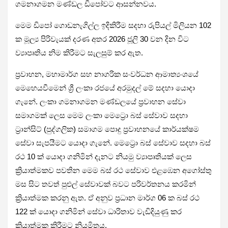
ගමනාගමන මණ්ඩල ඩිපෝවට ආසන්නවය.
මෙම ඩිපෝ ගොඩනැගිල්ල ඉදිකිරීම සදහා රුපියල් මිලියන 102
ක මූල්‍ය පිරිවැයක් දරණ අතර 2026 ජූලි 30 වන දින විට
ව්‍යාපෘතිය නිම කිරීමට සැලසුම් කර ඇත.
ප්‍රවාහන, මහාමාර්ග සහ නාගරික සංවර්ධන ආමාත්‍යංශයේ
මෙහෙයවීමෙන් ශ්‍රී ලංකා රජයේ අරමුදල් මේ සදහා යොදා
ගැනේ. ලංකා ගමනාගමන මණ්ඩලයේ ප්‍රවාහන සේවා
සමාගමක් ලෙස මෙම ලංකා මෙට්‍රො බස් සේවාව සදහා
ට්‍රාන්සිට් (පුද්ගලික) සමාගම පොදු ප්‍රවාහනයේ කාර්යක්ෂම
සේවා සැපයීමට යොදා ගැනේ. මෙට්‍රො බස් සේවාව සදහා බස්
රථ 10 ක් යොදා ගනිමින් දැනට නියමු ව්‍යාපෘතියක් ලෙස
ක්‍රියාත්මකව පවතින මෙම බස් රථ සේවාව එළඹෙන අගෝස්තු
මස සිට තවත් පුළුල් සේවාවක් බවට පරිවර්තනය කරමින්
ක්‍රියාත්මක කරනු ඇත. ඒ අනුව ප්‍රධාන මාර්ග 06 ක බස් රථ
122 ක් යොදා ගනිමින් සේවා ධාරිතාව වැඩිදියුණු කර
ක්‍රියාත්මක කිරීමට නියමිතය.