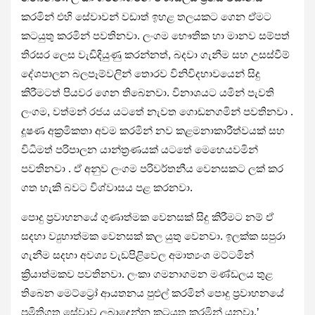
කරමින් එහි සේවාවන් වඩාත් ඉහළ තලයකට ගෙන ඒමට
කටයුතු කරමින් පවතිනවා. ලංගම භෞතික හා මානව සම්පත්
තිරසර ලෙස වැඩිදියුණු කරන්නත්, බදවා ගැනීම සහ උසස්වීම්
දේශපාලන බලපෑම්වලින් තොරව විනිවිදභාවයෙන් සිදු
කිරීමටත් පියවර ගෙන තිබෙනවා. විනාශයට යමින් පැවති
ලංගම, වත්මන් රජය යටතේ නැවත ගොඩනගමින් පවතිනවා .
දූෂණ අක්‍රමිකතා අවම කරමින් නව කළමනාකාරීත්වයක් සහ
විධිමත් පරිපාලන යාන්ත්‍රණයක් යටතේ මෙහෙයවමින්
පවතිනවා . ඒ අනුව ලංගම පරිවර්තනීය වෙනසකට ලක් කර
ගත හැකි බවට විශ්වාසය පළ කරනවා.
පොදු ප්‍රවාහනයේ ගුණාත්මක වෙනසක් සිදු කිරීමට නම් ඒ
සදහා ව්‍යුහාත්මක වෙනසක් කල යුතු වෙනවා. ඉලක්ක සපුරා
ගැනීම සදහා අවශ්‍ය වැඩපිළිවෙල අමාත්‍යංශ මට්ටමින්
ක්‍රියාත්මකව පවතිනවා. ලංකා ගමනාගමන මණ්ඩලය තුළ
තිබෙන මෙට්ට්‍රෝ ආයතනය පුළුල් කරමින් පොදු ප්‍රවාහනයේ
ප්‍රමිතිගත සේවාව ලබාදෙන්න කටයුතු කරමින් යනවා.’