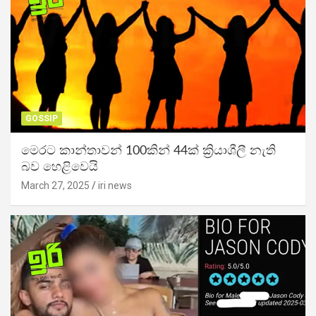
GOSSIP
මෙරට කාන්තාවන් 100කින් 44ක් ක්‍රියාශීලී නැති
බව හෙළිවෙයි
March 27, 2025
iri news