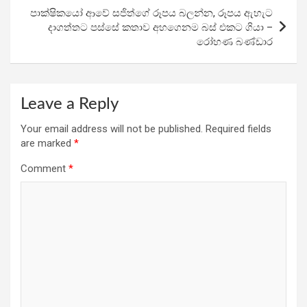
k
p
පාක්ෂිකයෝ ආවේ සජිත්ගේ රූපය බලන්න, රූපය ඇහැට
දාගත්තට පස්සේ කතාව අහගෙනම බස් එකට ගියා –
රෝහණ බණ්ඩාර
Leave a Reply
Your email address will not be published.
Required fields
are marked
*
Comment
*