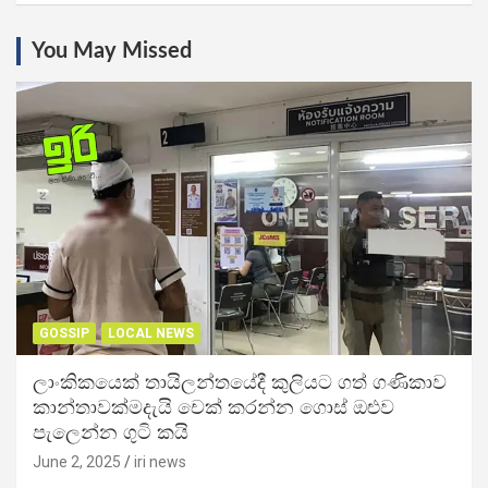
You May Missed
GOSSIP
LOCAL NEWS
ලාංකිකයෙක් තායිලන්තයේදී කුලියට ගත් ගණිකාව
කාන්තාවක්මදැයි චෙක් කරන්න ගොස් ඔළුව
පැලෙන්න ගුටි කයි
June 2, 2025
iri news