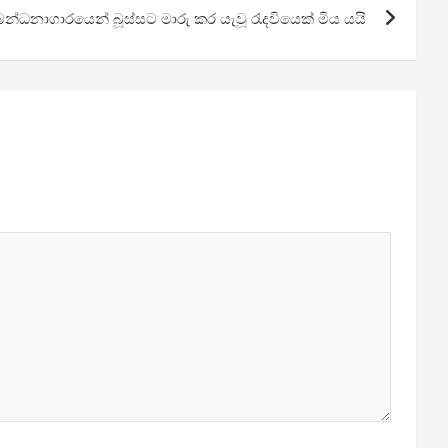
බන්ධනාගාරයෙන් බූස්සට මාරු කර යැවූ රැදවියෙක් මිය යයි