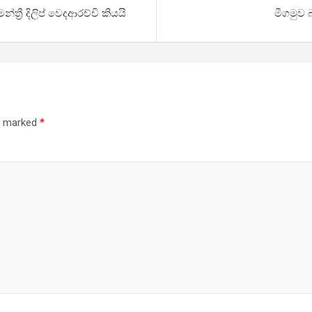
රී දිලිප් වෙදආරච්චි කියයි
මීගමුව 
re marked
*