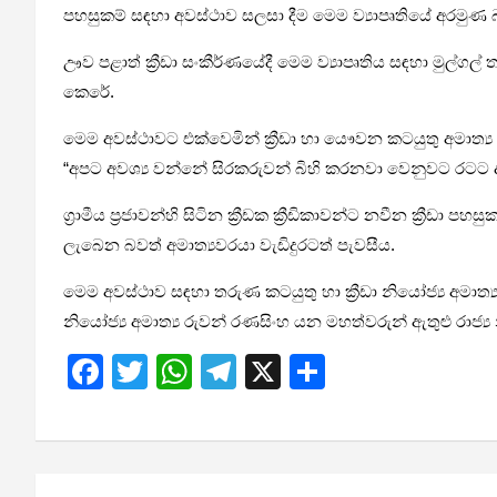
පහසුකම් සඳහා අවස්ථාව සලසා දීම මෙම ව්‍යාපෘතියේ අරමුණ
ඌව පළාත් ක්‍රීඩා සංකීර්ණයේදී මෙම ව්‍යාපෘතිය සඳහා මුල්ගල
කෙරේ.
මෙම අවස්ථාවට එක්වෙමින් ක්‍රීඩා හා යෞවන කටයුතු අමාත්‍ය
“අපට අවශ්‍ය වන්නේ සිරකරුවන් බිහි කරනවා වෙනුවට රටට දායක 
ග්‍රාමීය ප්‍රජාවන්හි සිටින ක්‍රීඩක ක්‍රීඩිකාවන්ට නවීන ක්‍ර
ලැබෙන බවත් අමාත්‍යවරයා වැඩිදුරටත් පැවසීය.
මෙම අවස්ථාව සඳහා තරුණ කටයුතු හා ක්‍රීඩා නියෝජ්‍ය අමාත්
නියෝජ්‍ය අමාත්‍ය රුවන් රණසිංහ යන මහත්වරුන් ඇතුළු රාජ්‍ය
F
T
W
T
X
S
a
wi
h
el
h
ce
tt
at
e
ar
b
er
s
gr
e
Post