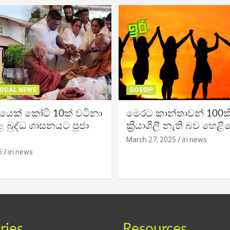
OCAL NEWS
GOSSIP
ිකයෙක් කෝටි 10ක් වටිනා
මෙරට කාන්තාවන් 100කි
 බුද්ධ ශාසනයට පූජා
ක්‍රියාශීලී නැති බව හෙළි
March 27, 2025
iri news
5
iri news
ries
Resources