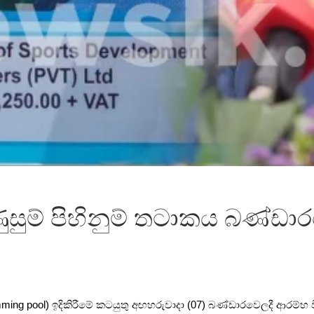
උණුසුම් පිහිනුම් තටාකය බණ්ඩාරව
imming pool) ඉදිකිරීමේ කටයුතු අඟහරුවාදා (07) බණ්ඩාරවෙලදී ආරම්භ විය.