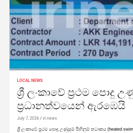
LOCAL NEWS
ශ්‍රී ලංකාවේ ප්‍රථම පොදු 
ප්‍රධානත්වයෙන් ඇරඹෙයි
July 7, 2026
iri news
ශ්‍රී ලංකාවේ ප්‍රථම පොදු උණුසුම් පිහිනුම් තටාකය (heated sw