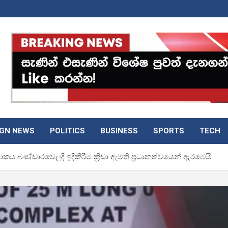
IGN NEWS
POLITICS
BUSINESS
SPORTS
TECH
් තටාකය බණ්ඩාරවෙලදී ඉදිකිරීම ක්‍රිඩා ඇමති ප්‍රධානත්වයෙන් ඇරඹෙයි