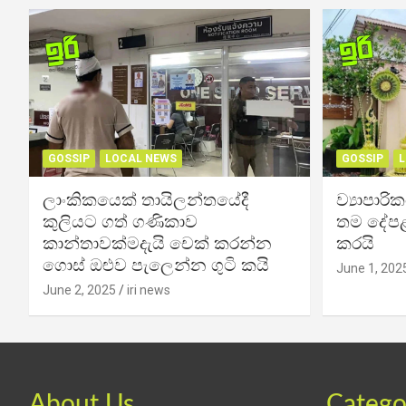
GOSSIP
LOCAL NEWS
GOSSIP
L
ලාංකිකයෙක් තායිලන්තයේදී
ව්‍යාපාර
කුලියට ගත් ගණිකාව
තම දේපළ
කාන්තාවක්මදැයි චෙක් කරන්න
කරයි
ගොස් ඔළුව පැලෙන්න ගුටි කයි
June 1, 202
June 2, 2025
iri news
About Us
Catego