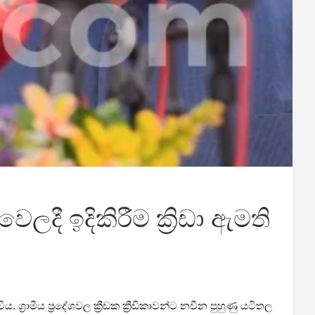
ෙලදී ඉදිකිරීම ක්‍රිඩා ඇමති
 ග්‍රාමීය ප්‍රදේශවල ක්‍රීඩක ක්‍රීඩිකාවන්ට නවීන පුහුණු යටිතල