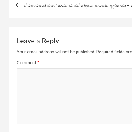
o
A
a
හිරකාරයෝ මගේ කටහඬ, මහින්දගේ කටහඬ අදුරනවා – මන්ත්‍
navigation
o
p
m
k
p
Leave a Reply
Your email address will not be published.
Required fields a
Comment
*