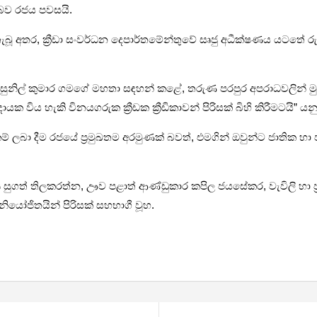
 බව රජය පවසයි.
් තැබූ අතර, ක්‍රීඩා සංවර්ධන දෙපාර්තමේන්තුවේ සෘජු අධීක්ෂණය යටතේ 
 සුනිල් කුමාර ගමගේ මහතා සඳහන් කළේ, තරුණ පරපුර අපරාධවලින් මුදව
විය හැකි විනයගරුක ක්‍රීඩක ක්‍රීඩිකාවන් පිරිසක් බිහි කිරීමටයි” යන
ීඩා පහසුකම් ලබා දීම රජයේ ප්‍රමුඛතම අරමුණක් බවත්, එමගින් ඔවුන්ට ජාති
‍ය සුගත් තිලකරත්න, ඌව පළාත් ආණ්ඩුකාර කපිල ජයසේකර, වැවිලි හා ප්‍
 නියෝජිතයින් පිරිසක් සහභාගී වූහ.