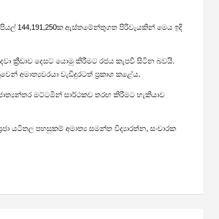
රුපියල් 144,191,250ක ඇස්තමේන්තුගත පිරිවැයකින් මෙය ඉදි
ා ක්‍රීඩාව දෙසට යොමු කිරීමට රජය කැපවී සිටින බවයි.
ුවෙන් අමාත්‍යවරයා වැඩිදුරටත් ප්‍රකාශ කළේය.
ක හා ජාත්‍යන්තර මට්ටමින් සාර්ථකව තරඟ කිරීමට හැකියාව
රජා යටිතල පහසුකම් අමාත්‍ය සමන්ත විද්‍යාරත්න, සංචාරක