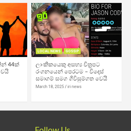
LOCAL NEWS
GOSSIP
න් 44ක්
ලාංකිකයෙකු අසභ්‍ය චිත්‍රපට
වෙයි
රංගනයෙන් පෙරටම – විදෙස්
සමාගම් සමග ගිවිසුම්ගත වෙයි
March 18, 2025
iri news
Follow Us