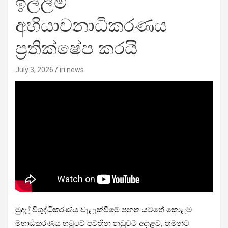
ඉල්ලීම
අභියාචනාධිකරණය
ප්‍රතික්ෂේප කරයි
July 3, 2026
iri news
මුදල් විශුද්ධිකරණය වැළැක්වීමේ පනත යටතේ කොළඹ
මහාධිකරණය හමුවේ පවතින නඩුවට අදාළව, තමන්ට