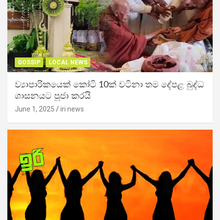
GOSSIP
LOCAL NEWS
ව්‍යාපාරිකයෙක් කෝටි 10ක් වටිනා තම දේපළ බුද්ධ
ශාසනයට පූජා කරයි
June 1, 2025
iri news