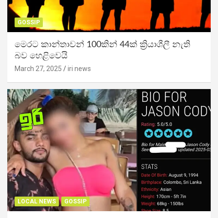
GOSSIP
මෙරට කාන්තාවන් 100කින් 44ක් ක්‍රියාශීලී නැති
බව හෙළිවෙයි
March 27, 2025
iri news
LOCAL NEWS
GOSSIP