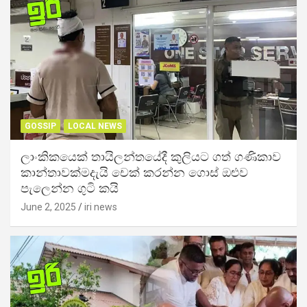
GOSSIP
LOCAL NEWS
ලාංකිකයෙක් තායිලන්තයේදී කුලියට ගත් ගණිකාව
කාන්තාවක්මදැයි චෙක් කරන්න ගොස් ඔළුව
පැලෙන්න ගුටි කයි
June 2, 2025
iri news