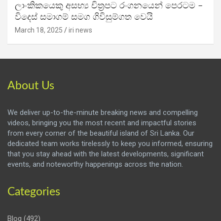
ලාංකිකයෙකු අසභ්‍ය චිත්‍රපට රංගනයෙන් පෙරටම –
විදෙස් සමාගම් සමග ගිවිසුම්ගත වෙයි
March 18, 2025
iri news
About Us
We deliver up-to-the-minute breaking news and compelling
videos, bringing you the most recent and impactful stories
from every corner of the beautiful island of Sri Lanka. Our
dedicated team works tirelessly to keep you informed, ensuring
that you stay ahead with the latest developments, significant
events, and noteworthy happenings across the nation.
Categories
Blog
(492)