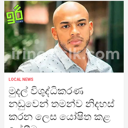
LOCAL NEWS
මුදල් විශුද්ධිකරණ
නඩුවෙන් තමන්ව නිදහස්
කරන ලෙස යෝෂිත කළ