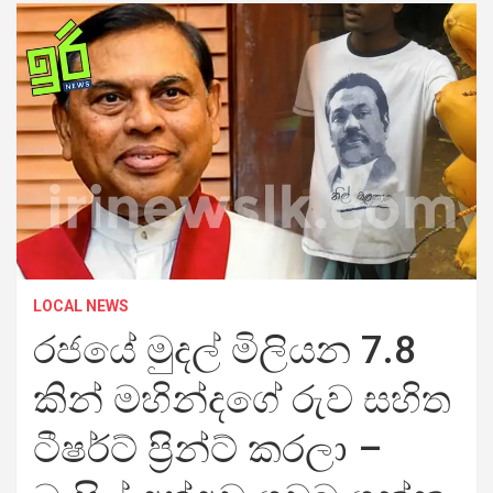
LOCAL NEWS
රජයේ මුදල් මිලියන 7.8
කින් මහින්දගේ රුව සහිත
ටීෂර්ට් ප්‍රින්ට් කරලා –