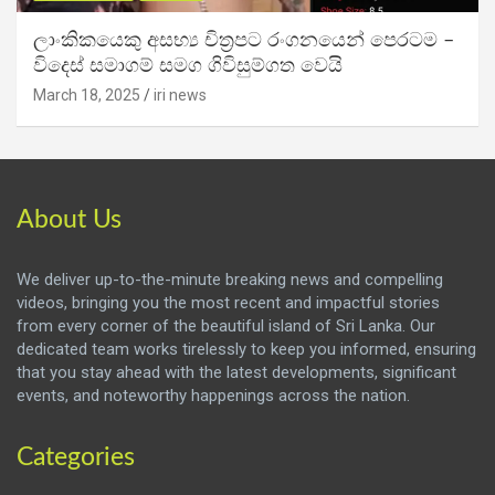
ලාංකිකයෙකු අසභ්‍ය චිත්‍රපට රංගනයෙන් පෙරටම –
විදෙස් සමාගම් සමග ගිවිසුම්ගත වෙයි
March 18, 2025
iri news
About Us
We deliver up-to-the-minute breaking news and compelling
videos, bringing you the most recent and impactful stories
from every corner of the beautiful island of Sri Lanka. Our
dedicated team works tirelessly to keep you informed, ensuring
that you stay ahead with the latest developments, significant
events, and noteworthy happenings across the nation.
Categories