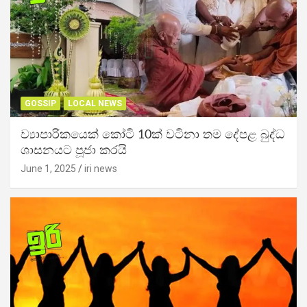
GOSSIP
LOCAL NEWS
ව්‍යාපාරිකයෙක් කෝටි 10ක් වටිනා තම දේපළ බුද්ධ
ශාසනයට පූජා කරයි
June 1, 2025
iri news