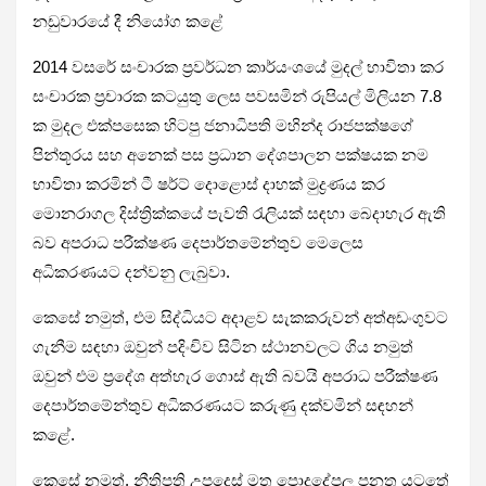
නඩුවාරයේ දී නියෝග කළ‍ේ
2014 වසරේ සංචාරක ප්‍රවර්ධන කාර්යංශයේ මුදල් භාවිතා කර
සංචාරක ප්‍රචාරක කටයුතු ලෙස පවසමින් රුපියල් මිලියන 7.8
ක මුදල එක්පසෙක හිටපු ජනාධිපති මහින්ද රාජපක්ෂගේ
පින්තූරය සහ අනෙක් පස ප්‍රධාන දේශපාලන පක්ෂයක නම
භාවිතා කරමින් ටී ෂර්ට් දොළොස් දාහක් මුද්‍රණය කර
මොනරාගල දිස්ත්‍රික්කයේ පැවති රැලියක් සඳහා ‌බෙදාහැර ඇති
බව අපරාධ පරීක්ෂණ දෙපාර්තමේන්තුව මෙලෙස
අධිකරණයට දන්වනු ලැබුවා.
කෙසේ නමුත්, එම සිද්ධියට අදාළව සැකකරුවන් අත්අඩංගුවට
ගැනීම සඳහා ඔවුන් පදිංචිව සිටින ස්ථානවලට ගිය නමුත්
ඔවුන් එම ප්‍රදේශ අත්හැර ගොස් ඇති බවයි අපරාධ පරීක්ෂණ
දෙපාර්තමේන්තුව අධිකරණයට කරුණු දක්වමින් සඳහන්
කළේ.
කෙසේ නමුත්, නීතිපති උපදෙස් මත පොදුදේපල පනත යටතේ