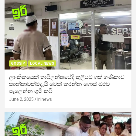
GOSSIP
LOCAL NEWS
ලාංකිකයෙක් තායිලන්තයේදී කුලියට ගත් ගණිකාව
කාන්තාවක්මදැයි චෙක් කරන්න ගොස් ඔළුව
පැලෙන්න ගුටි කයි
June 2, 2025
iri news