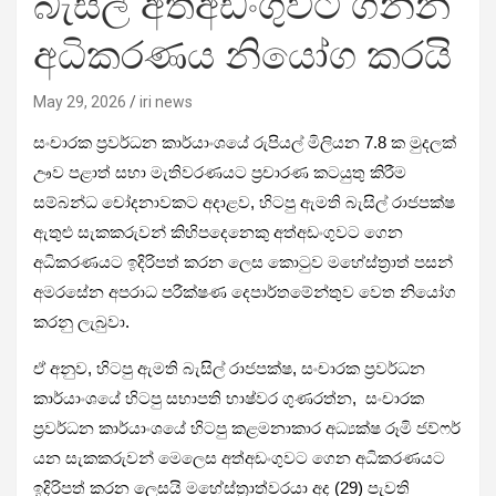
බැසිල් අත්අඩංගුවට ගන්න
අධිකරණය නියෝග කරයි
May 29, 2026
iri news
සංචාරක ප්‍රවර්ධන කාර්යාංශයේ රුපියල් මිලියන 7.8 ක මුදලක්
ඌව පළාත් සභා මැතිවරණයට ප්‍රචාරණ කටයුතු කිරීම
සම්බන්ධ චෝදනාවකට අදාළව, හිටපු ඇමති බැසිල් රාජපක්ෂ
ඇතුළු සැකකරුවන් කිහිපදෙනෙකු අත්අඩංගුවට ගෙන
අධිකරණයට ඉදිරිපත් කරන ලෙස කොටුව මහේස්ත්‍රාත් පසන්
අමරසේන අපරාධ පරීක්ෂණ දෙපාර්තමේන්තුව වෙත නියෝග
කරනු ලැබුවා.
ඒ අනුව, හිටපු ඇමති බැසිල් රාජපක්ෂ,
සංචාරක ප්‍රවර්ධන
කාර්යාංශයේ හිටපු සභාපති
භාෂ්වර ගුණරත්න, සංචාරක
ප්‍රවර්ධන කාර්යාංශයේ හිටපු කළමනාකාර අධ්‍යක්ෂ
රූමි ජව්ෆර්
යන සැකකරුවන් මෙලෙස අත්අඩංගුවට ගෙන අධිකරණයට
ඉදිරිපත් කරන ලෙස
යි
මහේස්ත්‍රාත්වරයා අද
(29) පැවති