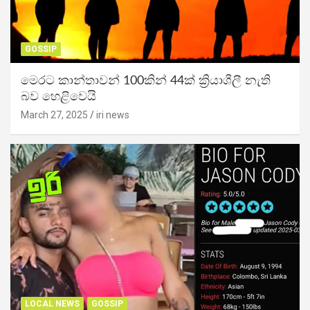
GOSSIP
මෙරට කාන්තාවන් 100කින් 44ක් ක්‍රියාශීලී නැති
බව හෙළිවෙයි
March 27, 2025
iri news
LOCAL NEWS
GOSSIP