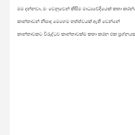
මම දන්නවා, මං වෙනුවෙන් කිසිම මාධ්‍යවේදියෙක් කතා කරන
කාන්තාවන් නිසාද මෙහෙම තත්ත්වයක් ඇති වෙන්නේ
කාන්තාවකට විරුද්ධව කාන්තාවක්ම කතා කරන එක ප්‍රශ්නයක