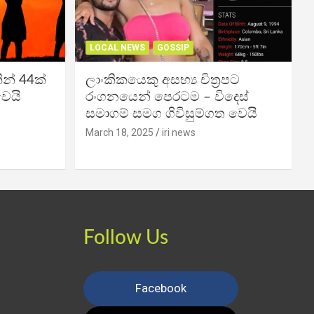
LOCAL NEWS
GOSSIP
න් 44ක්
ලාංකිකයෙකු අසභ්‍ය චිත්‍රපට
වෙයි
රංගනයෙන් පෙරටම – විදෙස්
සමාගම් සමග ගිවිසුම්ගත වෙයි
March 18, 2025
iri news
Follow Us
Facebook