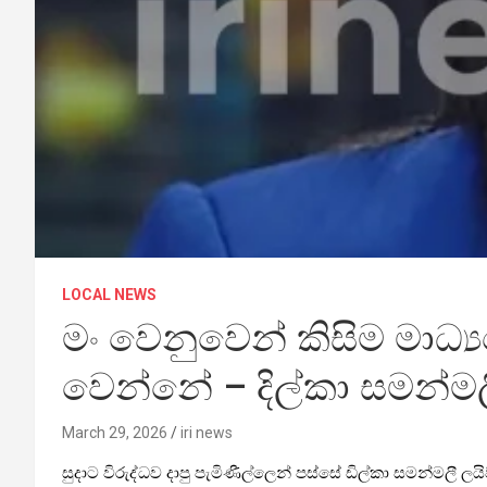
LOCAL NEWS
මං වෙනුවෙන් කිසිම මාධ්
වෙන්නේ – දිල්කා සමන්මල
March 29, 2026
iri news
සුදාට විරුද්ධව දාපු පැමිණීල්ලෙන් පස්සේ ඩිල්කා සමන්මලී ලයි