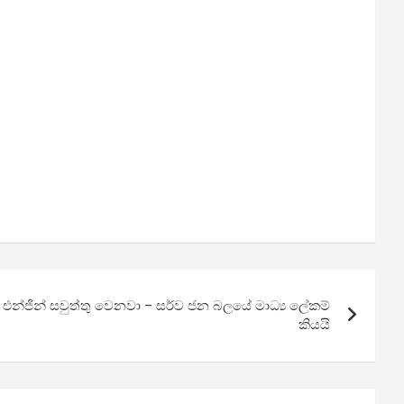
 එන්ජින් සවුත්තු වෙනවා – සර්ව ජන බලයේ මාධ්‍ය ලේකම්
කියයි