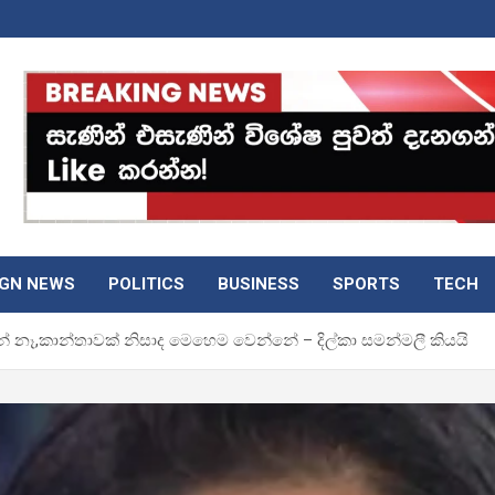
IGN NEWS
POLITICS
BUSINESS
SPORTS
TECH
නේ නෑ,කාන්තාවක් නිසාද මෙහෙම වෙන්නේ – දිල්කා සමන්මලී කියයි