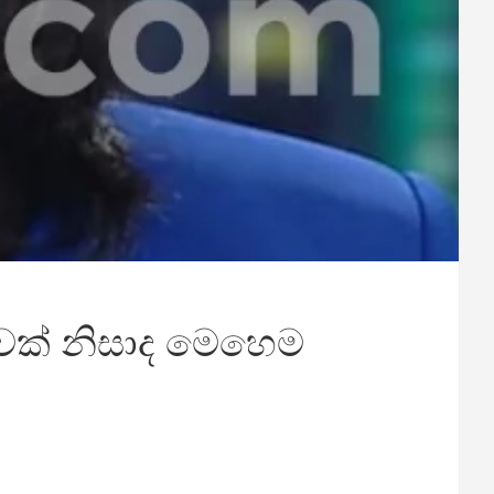
ාවක් නිසාද මෙහෙම