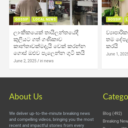
GOSSIP
LOCAL NEWS
GOSSIP
L
ලාංකිකයෙක් තායිලන්තයේදී
ව්‍යාපාර
කුලියට ගත් ගණිකාව
තම දේපළ
කාන්තාවක්මදැයි චෙක් කරන්න
කරයි
ගොස් ඔළුව පැලෙන්න ගුටි කයි
June 1, 202
June 2, 2025
iri news
About Us
Catego
We deliver up-to-the-minute breaking news
Blog
(492)
and compelling videos, bringing you the most
Breaking Ne
recent and impactful stories from every