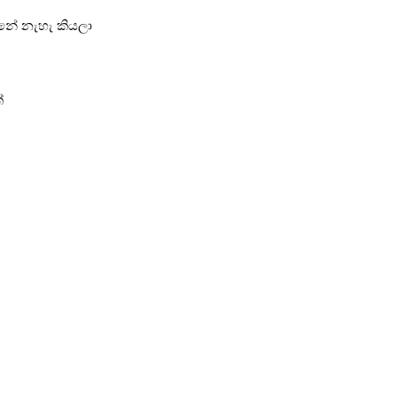
්නේ නැහැ කියලා
්