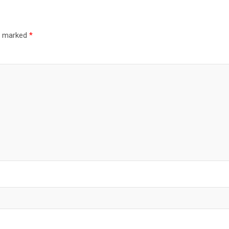
re marked
*