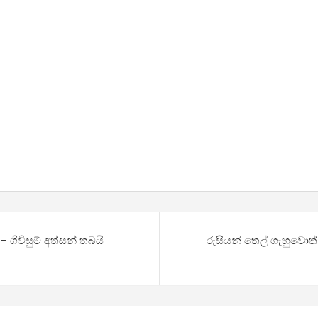
 ගිවිසුම් අත්සන් තබයි
රුසියන් තෙල් ගැහුවොත්