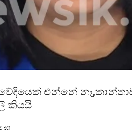
‍යවේදියෙක් එන්නේ නෑ,කාන්ත
ී කියයි
ව් එයි