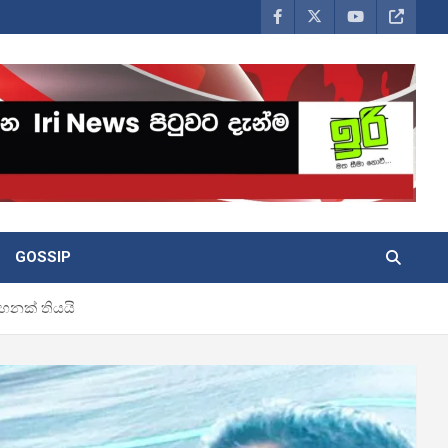
GOSSIP
හනක් තියයි