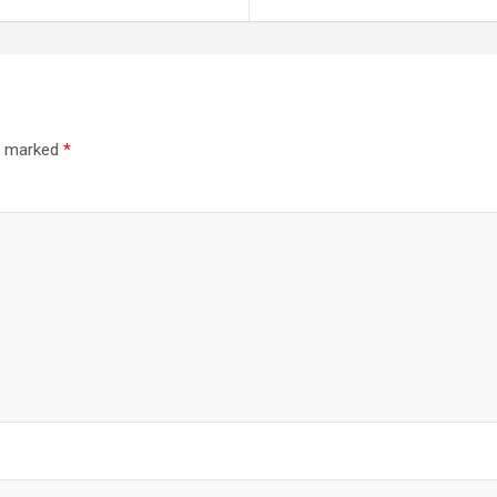
re marked
*