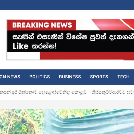
IGN NEWS
POLITICS
BUSINESS
SPORTS
TECH
ැකපන්,අපි ඔක්කොම දොළොස්වෙනිදා කොළඹ – තිස්සකුට්ටිආරච්චි සට