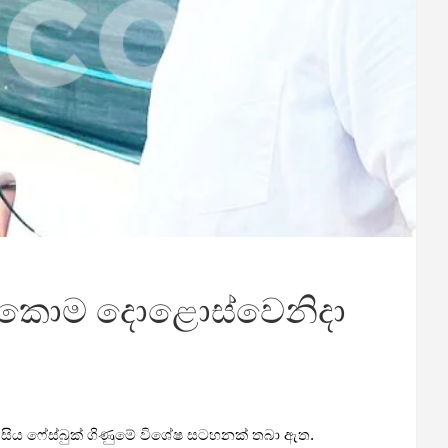
ඔක්කොම දොළොස්වෙනිදා
තා සිය ෆේස්බුක් ගිණුමේ විශේෂ සටහනක් තබා ඇත.