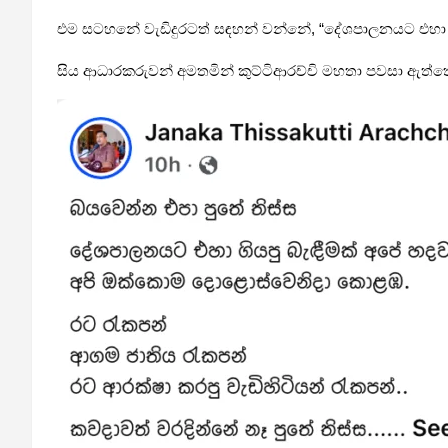
එම සටහනේ වැඩිදුරටත් සඳහන් වන්නේ, “දේශපාලනයට එහා ග
සිය ආධාරකරුවන් අමතමින් කුට්ටිආරච්චි මහතා පවසා ඇත්තේ,