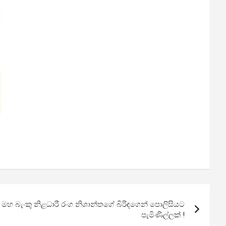
 මහ බැංකු නිළධාරී රංග නිශාන්තගේ බිරිඳගෙන් පොලිසියට
පැමිණිල්ලක් !