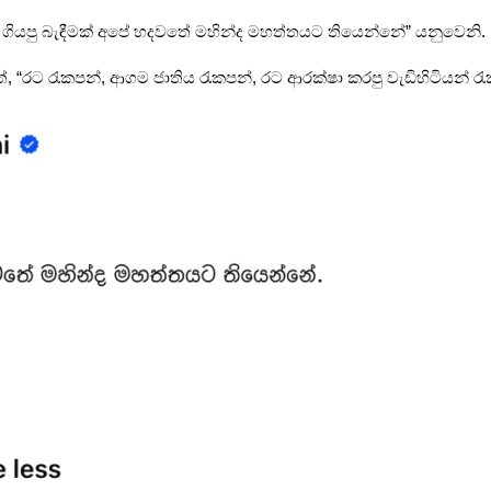
ියපු බැඳීමක් අපේ හදවතේ මහින්ද මහත්තයට තියෙන්නේ” යනුවෙනි.
 “රට රැකපන්, ආගම ජාතිය රැකපන්, රට ආරක්ෂා කරපු වැඩිහිටියන් රැ