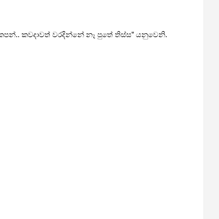
කපන්.. කවදාවත් වරදින්නේ නෑ පුතේ තිස්ස” යනුවෙනි.