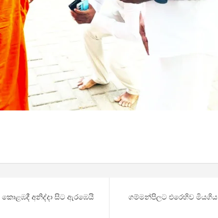
කොළඹදී අනිද්දා සිට ඇරඹෙයි
ගම්මන්පිලට එරෙහිව මියගිය