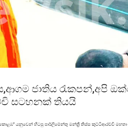
්ස,ආගම ජාතිය රැකපන්,අපි 
චි සටහනක් තියයි
ඹ” යනුවෙන් හිටපු පාර්ලිමේන්තු මන්ත්‍රී තිස්ස කුට්ටිආරච්චි මහ