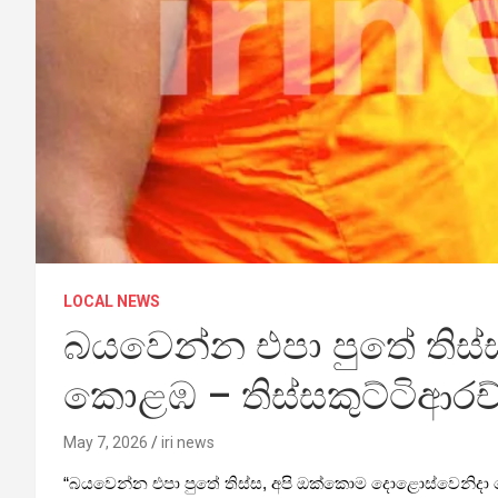
LOCAL NEWS
බයවෙන්න එපා පුතේ තිස
කොළඹ – තිස්සකුට්ටිආරච්
May 7, 2026
iri news
“බයවෙන්න එපා පුතේ තිස්ස, අපි ඔක්කොම දොළොස්වෙනිදා කොළ