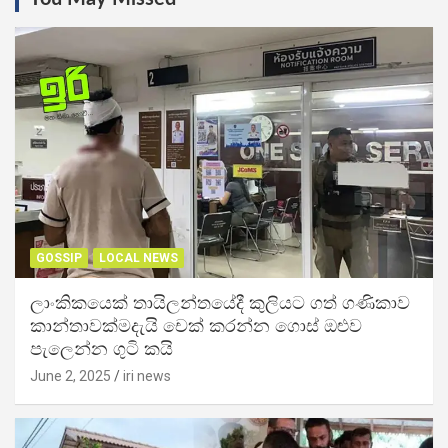
GOSSIP
LOCAL NEWS
ලාංකිකයෙක් තායිලන්තයේදී කුලියට ගත් ගණිකාව
කාන්තාවක්මදැයි චෙක් කරන්න ගොස් ඔළුව
පැලෙන්න ගුටි කයි
June 2, 2025
iri news