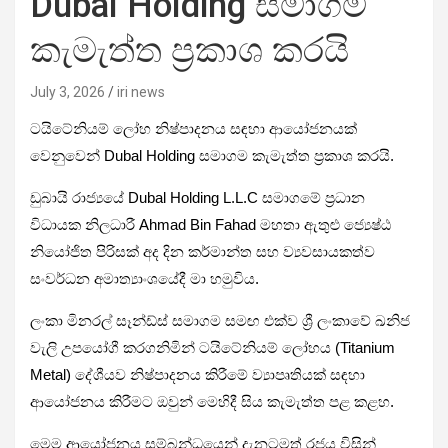
Dubal Holding සමාගම
කැමැත්ත ප්‍රකාශ කරයි
July 3, 2026
iri news
ටයිටේනියම් ලෝහ නිෂ්පාදනය සඳහා ආයෝජනයක්
වෙනුවෙන් Dubal Holding සමාගම කැමැත්ත ප්‍රකාශ කරයි.
​ඩුබායි රාජ්‍යයේ Dubal Holding L.L.C සමාගමේ ප්‍රධාන
විධායක නිලධාරී Ahmad Bin Fahad මහතා ඇතුළු ජ්‍යෙෂ්ඨ
නියෝජිත පිරිසක් අද දින කර්මාන්ත සහ ව්‍යවසායකත්ව
සංවර්ධන අමාත්‍යාංශයේදී මා හමුවිය.
​ලංකා මිනරල් සෑන්ඩ්ස් සමාගම සමඟ එක්ව ශ්‍රී ලංකාවේ ඛනිජ
වැලි උපයෝගී කරගනිමින් ටයිටේනියම් ලෝහය (Titanium
Metal) දේශීයව නිෂ්පාදනය කිරීමේ ව්‍යාපෘතියක් සඳහා
ආයෝජනය කිරීමට ඔවුන් මෙහිදී සිය කැමැත්ත පළ කළහ.
​මෙම ආයෝජනය සම්බන්ධයෙන් දැනටමත් රජය විසින්