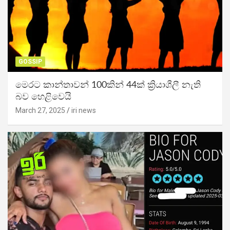
GOSSIP
මෙරට කාන්තාවන් 100කින් 44ක් ක්‍රියාශීලී නැති
බව හෙළිවෙයි
March 27, 2025
iri news