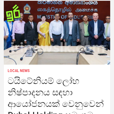
LOCAL NEWS
ටයිටේනියම් ලෝහ
නිෂ්පාදනය සඳහා
ආයෝජනයක් වෙනුවෙන්