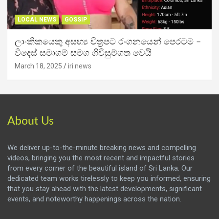
LOCAL NEWS
GOSSIP
ලාංකිකයෙකු අසභ්‍ය චිත්‍රපට රංගනයෙන් පෙරටම –
විදෙස් සමාගම් සමග ගිවිසුම්ගත වෙයි
March 18, 2025
iri news
About Us
We deliver up-to-the-minute breaking news and compelling
videos, bringing you the most recent and impactful stories
from every corner of the beautiful island of Sri Lanka. Our
dedicated team works tirelessly to keep you informed, ensuring
that you stay ahead with the latest developments, significant
events, and noteworthy happenings across the nation.