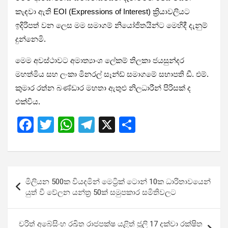
කැඳවා ඇති EOI (Expressions of Interest) ක්‍රියාවලියට
ඉදිරිපත් වන ලෙස මම සමාගම් නියෝජිතයින්ට මෙහිදී දැනුම්
දුන්නෙමි.
​මෙම අවස්ථාවට අමාත්‍යාංශ ලේකම් තිලකා ජයසුන්දර
මහත්මිය සහ ලංකා මිනරල් සෑන්ඩ් සමාගමේ සභාපති ඩී. එම්.
කුමාර රත්න බණ්ඩාර මහතා ඇතුළු නිලධාරීන් පිරිසක් ද
එක්විය.
F
T
W
T
X
S
a
wi
h
el
h
ce
tt
at
e
ar
b
er
s
gr
e
Post
මිලියන 500ක වියදමින් මෙට්‍රික් ටොන් 10ක ධාරිතාවයෙන්
o
A
a
navigation
යුත් වී වේලන යන්ත්‍ර 50ක් සමුපකාර සමිතිවලට
o
p
m
k
p
චරිත් අබේසිංහ රඛිත රාජපක්ෂ යළිත් ජූලි 17 දක්වා රක්ෂිත