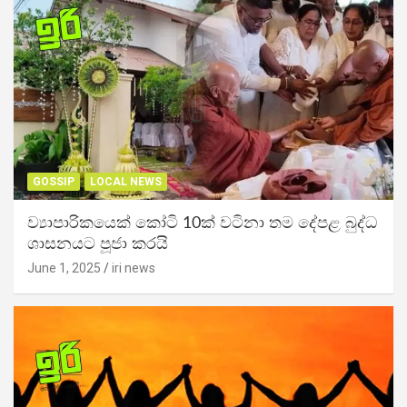
GOSSIP
LOCAL NEWS
ව්‍යාපාරිකයෙක් කෝටි 10ක් වටිනා තම දේපළ බුද්ධ
ශාසනයට පූජා කරයි
June 1, 2025
iri news