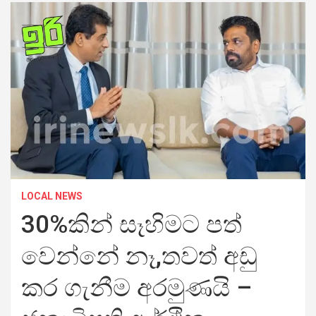
LOCAL NEWS
30%කින් සෑහිමට පත්
වෙන්නේ නෑ,තවත් අඩු
කර ගැනීම අරමුණයි –