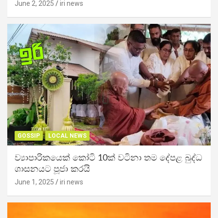
June 2, 2025
iri news
GOSSIP
LOCAL NEWS
ව්‍යාපාරිකයෙක් කෝටි 10ක් වටිනා තම දේපළ බුද්ධ
ශාසනයට පූජා කරයි
June 1, 2025
iri news