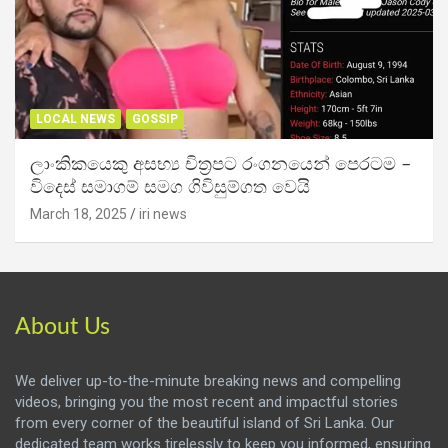
LOCAL NEWS
GOSSIP
ලාංකිකයෙකු අසභ්‍ය චිත්‍රපට රංගනයෙන් පෙරටම –
විදෙස් සමාගම් සමග ගිවිසුම්ගත වෙයි
March 18, 2025
iri news
About Us
We deliver up-to-the-minute breaking news and compelling
videos, bringing you the most recent and impactful stories
from every corner of the beautiful island of Sri Lanka. Our
dedicated team works tirelessly to keep you informed, ensuring