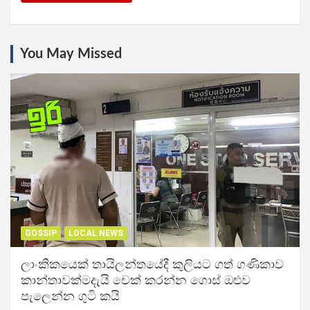
You May Missed
GOSSIP
LOCAL NEWS
ලාංකිකයෙක් තායිලන්තයේදී කුලියට ගත් ගණිකාව
කාන්තාවක්මදැයි චෙක් කරන්න ගොස් ඔළුව
පැලෙන්න ගුටි කයි