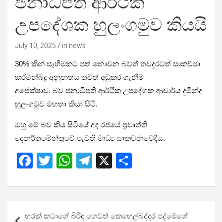
ජනාධිපති ආර්ථික
උපදේශක හුලංගමුව කියයි
July 10, 2025
iri news
30% කින් සෑහීමකට පත් නොවන බවත් තවදුරටත් සාකච්ඡා
කරමින්බදු අනුපාතය තවත් අඩුකර ගැනීම
අපේක්ෂාව. බව ජනාධිපති ආර්ථික උපදේශක ආචාර්ය දුමින්ද
හුලංගමුව මහතා කියා සිටී.
ඔහු මේ බව කිය සිටියේ අද රජයේ ප්‍රවෘත්ති
දෙපාර්තමේන්තුවේ පැවති මාධ්‍ය සාකච්ඡාවේදීය.
F
T
W
T
X
S
a
wi
h
el
h
ce
tt
at
e
ar
b
er
s
gr
e
Post
හරක් කටාගේ බිරිඳ හෙවත් කෙහෙල්බද්දර පද්මේගේ