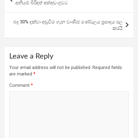
o
A
a
navigation
අනියම් බිරිඳත් අත්අඩංගුවට
o
p
m
k
p
බදු 30% දක්වා අඩුවීම ගැන වාණිජ මණ්ඩලය ප්‍රසාදය පල
කරයි
Leave a Reply
Your email address will not be published.
Required fields
are marked
*
Comment
*