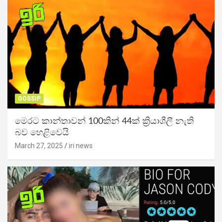
GOSSIP
මෙරට කාන්තාවන් 100කින් 44ක් ක්‍රියාශීලී නැති
බව හෙළිවෙයි
March 27, 2025
iri news