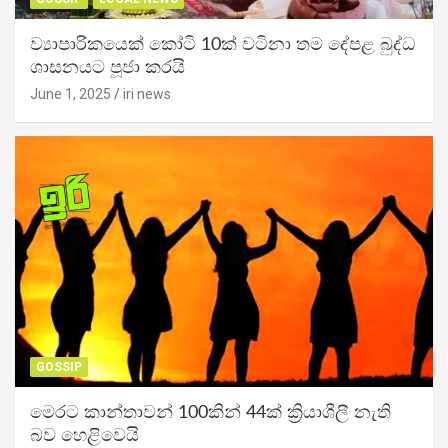
ව්‍යාපාරිකයෙක් කෝටි 10ක් වටිනා තම දේපළ බුද්ධ
ශාසනයට පූජා කරයි
June 1, 2025
iri news
GOSSIP
මෙරට කාන්තාවන් 100කින් 44ක් ක්‍රියාශීලී නැති
බව හෙළිවෙයි