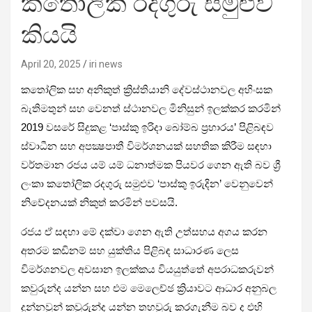
කතෝලික රදගුරු සමුළුව
කියයි
April 20, 2025
iri news
කතෝලික සහ අනිකුත් ක්‍රිස්තියානි දේවස්ථානවල අහිංසක
බැතිමතුන් සහ වෙනත් ස්ථානවල මිනිසුන් ඉලක්කර කරමින්
2019 වසරේ සිදුකළ ‘පාස්කු ඉරිදා බෝම්බ ප්‍රහාරය’ පිළිබඳව
ස්වාධීන සහ අපක්‍ෂපාතී විමර්ශනයක් සහතික කිරීම සඳහා
වර්තමාන රජය යම් යම් ධනාත්මක පියවර ගෙන ඇති බව ශ්‍රී
ලංකා කතෝලික රදගුරු සමුළුව ‘පාස්කු ඉරුදින’ වෙනුවෙන්
නිවේදනයක් නිකුත් කරමින් පවසයි.
රජය ඒ සඳහා මේ දක්වා ගෙන ඇති උත්සහය අගය කරන
අතරම කඩිනම් සහ යුක්තිය පිළිබඳ සාධාරණ ලෙස
විමර්ශනවල අවසාන ඉලක්කය වියයුත්තේ අපරාධකරුවන්
කවුරුන්ද යන්න සහ එම මෙලෙච්ඡ ක්‍රියාවට ආධාර අනුබල
දුන්නවුන් කවුරුන්ද යන්න තහවුරු කරගැනීම බව ද එහි