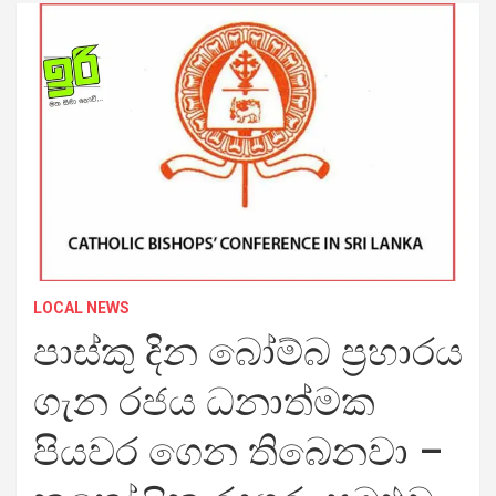
LOCAL NEWS
පාස්කු දින බෝම්බ ප්‍රහාරය
ගැන රජය ධනාත්මක
පියවර ගෙන තිබෙනවා –