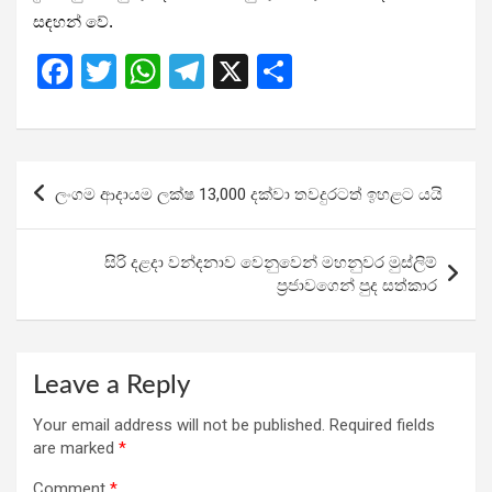
සඳහන් වේ.
F
T
W
T
X
S
a
wi
h
el
h
ce
tt
at
e
ar
b
er
s
gr
e
Post
ලංගම ආදායම ලක්ෂ 13,000 දක්වා තවදුරටත් ඉහළට යයි
o
A
a
navigation
o
p
m
සිරි දළදා වන්දනාව වෙනුවෙන් මහනුවර මුස්ලිම්
k
p
ප්‍රජාවගෙන් පුද සත්කාර
Leave a Reply
Your email address will not be published.
Required fields
are marked
*
Comment
*