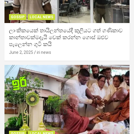
GOSSIP
LOCAL NEWS
ලාංකිකයෙක් තායිලන්තයේදී කුලියට ගත් ගණිකාව
කාන්තාවක්මදැයි චෙක් කරන්න ගොස් ඔළුව
පැලෙන්න ගුටි කයි
June 2, 2025
iri news
GOSSIP
LOCAL NEWS