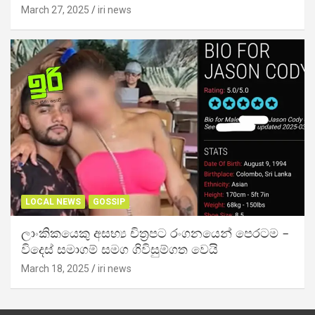
March 27, 2025
iri news
LOCAL NEWS
GOSSIP
ලාංකිකයෙකු අසභ්‍ය චිත්‍රපට රංගනයෙන් පෙරටම –
විදෙස් සමාගම් සමග ගිවිසුම්ගත වෙයි
March 18, 2025
iri news