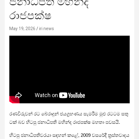
ජනාධිපති මහින්ද
රාජපක්ෂ
May 19, 2026
iri news
රණවිරුවන් රට බේරාදුන් ජයග්‍රහණය සැමරීම මුළු රටටම සතු
ටක් බව හිටපු ජනාධිපති මහින්ද රාජපක්ෂ මහතා පවසයි.
හිටපු ජනාධිපතිවරයා සඳහන් කළේ, 2009 වසරේදී ත්‍රස්තවාදය