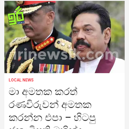
LOCAL NEWS
මා අමතක කරත්
රණවිරුවන් අමතක
කරන්න එපා – හිටපු