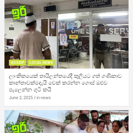
GOSSIP
LOCAL NEWS
ලාංකිකයෙක් තායිලන්තයේදී කුලියට ගත් ගණිකාව
කාන්තාවක්මදැයි චෙක් කරන්න ගොස් ඔළුව
පැලෙන්න ගුටි කයි
June 2, 2025
iri news