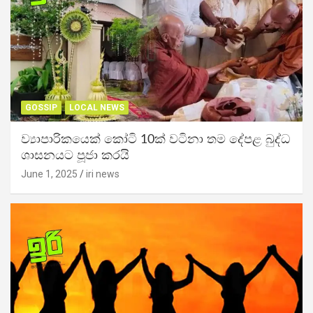
GOSSIP
LOCAL NEWS
ව්‍යාපාරිකයෙක් කෝටි 10ක් වටිනා තම දේපළ බුද්ධ
ශාසනයට පූජා කරයි
June 1, 2025
iri news