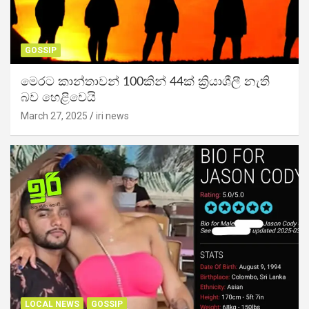
GOSSIP
මෙරට කාන්තාවන් 100කින් 44ක් ක්‍රියාශීලී නැති
බව හෙළිවෙයි
March 27, 2025
iri news
LOCAL NEWS
GOSSIP