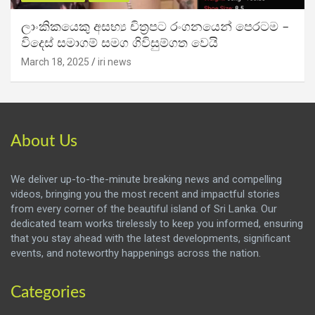
ලාංකිකයෙකු අසභ්‍ය චිත්‍රපට රංගනයෙන් පෙරටම –
විදෙස් සමාගම් සමග ගිවිසුම්ගත වෙයි
March 18, 2025
iri news
About Us
We deliver up-to-the-minute breaking news and compelling
videos, bringing you the most recent and impactful stories
from every corner of the beautiful island of Sri Lanka. Our
dedicated team works tirelessly to keep you informed, ensuring
that you stay ahead with the latest developments, significant
events, and noteworthy happenings across the nation.
Categories