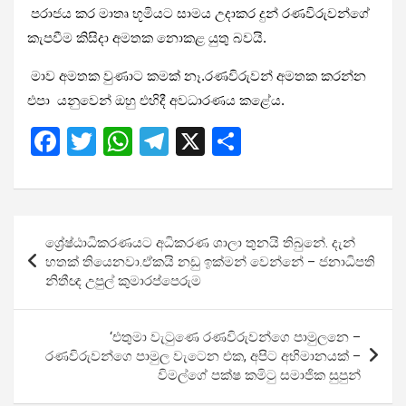
පරාජය කර මාතෘ භූමියට සාමය උදාකර දුන් රණවිරුවන්ගේ
කැපවීම කිසිදා අමතක නොකළ යුතු බවයි.
මාව අමතක වුණාට කමක් නෑ.රණවිරුවන් අමතක කරන්න
එපා යනුවෙන් ඔහු එහිදී අවධාරණය කළේය.
F
T
W
T
X
S
a
wi
h
el
h
ce
tt
at
e
ar
b
er
s
gr
e
Post
ශ්‍රේෂ්ඨාධිකරණයට අධිකරණ ශාලා තුනයි තිබුනේ. දැන්
o
A
a
navigation
හතක් තියෙනවා.ඒකයි නඩු ඉක්මන් වෙන්නේ – ජනාධිපති
o
p
m
නිතීඥ උපුල් කුමාරප්පෙරුම
k
p
‘එතුමා වැටුණෙ රණවිරුවන්ගෙ පාමුලනෙ –
රණවිරුවන්ගෙ පාමුල වැටෙන එක, අපිට අභිමානයක් –
විමල්ගේ පක්ෂ කමිටු සමාජික සුපුන්