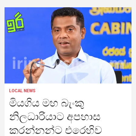
LOCAL NEWS
මියගිය මහ බැංකු
නිලධාරියාට අපහාස
කරන්නන්ට එරෙහිව