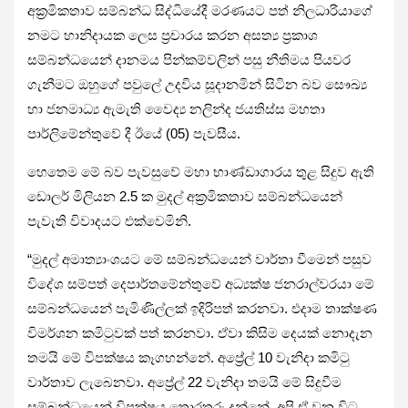
අක්‍රමිකතාව සම්බන්ධ සිද්ධියේදී මරණයට පත් නිලධාරියාගේ
නමට හානිදායක ලෙස ප්‍රචාරය කරන අසත්‍ය ප්‍රකාශ
සම්බන්ධයෙන් දානමය පින්කම්වලින් පසු නීතිමය පියවර
ගැනීමට ඔහුගේ පවුලේ උදවිය සූදානමින් සිටින බව සෞඛ්‍ය
හා ජනමාධ්‍ය ඇමැති වෛද්‍ය නලින්ද ජයතිස්ස මහතා
පාර්ලිමේන්තුවේ දී ඊයේ (05) පැවසීය.
හෙතෙම මේ බව පැවසුවේ මහා භාණ්ඩාගාරය තුළ සිදුව ඇති
ඩොලර් මිලියන 2.5 ක මුදල් අක්‍රමිකතාව සම්බන්ධයෙන්
පැවැති විවාදයට එක්වෙමිනි.
“මුදල් අමාත්‍යාංශයට මේ සම්බන්ධයෙන් වාර්තා වීමෙන් පසුව
විදේශ සම්පත් දෙපාර්තමේන්තුවේ අධ්‍යක්ෂ ජනරාල්වරයා මේ
සම්බන්ධයෙන් පැමිණිල්ලක් ඉදිරිපත් කරනවා. එදාම තාක්ෂණ
විමර්ශන කමිටුවක් පත් කරනවා. ඒවා කිසිම දෙයක් නොදැන
තමයි මේ විපක්ෂය කෑගහන්නේ. අප්‍රේල් 10 වැනිදා කමිටු
වාර්තාව ලැබෙනවා. අප්‍රේල් 22 වැනිදා තමයි මේ සිදුවීම
සම්බන්ධයෙන් විපක්ෂය තොරතුරු දන්නේ. අපි ඒ වන විට