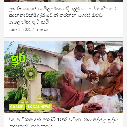
ලාංකිකයෙක් තායිලන්තයේදී කුලියට ගත් ගණිකාව
කාන්තාවක්මදැයි චෙක් කරන්න ගොස් ඔළුව
පැලෙන්න ගුටි කයි
June 2, 2025
iri news
GOSSIP
LOCAL NEWS
ව්‍යාපාරිකයෙක් කෝටි 10ක් වටිනා තම දේපළ බුද්ධ
ශාසනයට පූජා කරයි