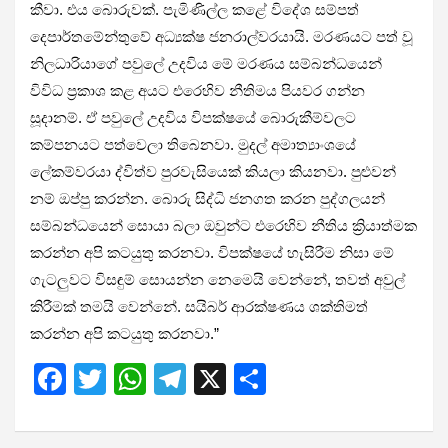
කීවා. එය බොරුවක්. පැමිණිල්ල කළේ විදේශ සම්පත්
දෙපාර්තමේන්තුවේ අධ්‍යක්ෂ ජනරාල්වරයායි. මරණයට පත් වූ
නිලධාරියාගේ පවුලේ උදවිය මේ මරණය සම්බන්ධයෙන්
විවිධ ප්‍රකාශ කළ අයට එරෙහිව නීතිමය පියවර ගන්න
සූදානම්. ඒ පවුලේ උදවිය විපක්ෂයේ බොරුකීම්වලට
කම්පනයට පත්වෙලා තිබෙනවා. මුදල් අමාත්‍යාංශයේ
ලේකම්වරයා ද්විත්ව පුරවැසියෙක් කියලා කියනවා. පුළුවන්
නම් ඔප්පු කරන්න. බොරු සිද්ධි ජනගත කරන පුද්ගලයන්
සම්බන්ධයෙන් සොයා බලා ඔවුන්ට එරෙහිව නීතිය ක්‍රියාත්මක
කරන්න අපි කටයුතු කරනවා. විපක්ෂයේ හැසිරීම නිසා මේ
ගැටලුවට විසඳුම් සොයන්න නෙමෙයි වෙන්නේ, තවත් අවුල්
කිරීමක් තමයි වෙන්නේ. සයිබර් ආරක්ෂණය ශක්තිමත්
කරන්න අපි කටයුතු කරනවා.”
F
T
W
T
X
S
a
wi
h
el
h
ce
tt
at
e
ar