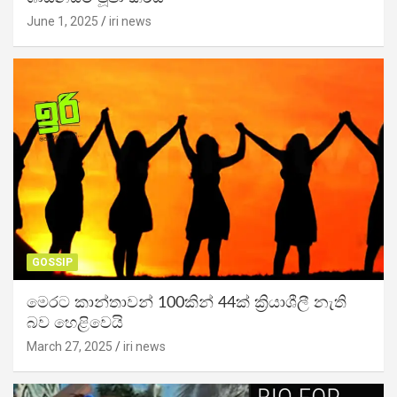
June 1, 2025
iri news
GOSSIP
මෙරට කාන්තාවන් 100කින් 44ක් ක්‍රියාශීලී නැති
බව හෙළිවෙයි
March 27, 2025
iri news