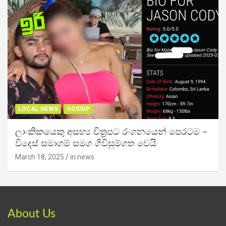
LOCAL NEWS
GOSSIP
ලාංකිකයෙකු අසභ්‍ය චිත්‍රපට රංගනයෙන් පෙරටම –
විදෙස් සමාගම් සමග ගිවිසුම්ගත වෙයි
March 18, 2025
iri news
About Us