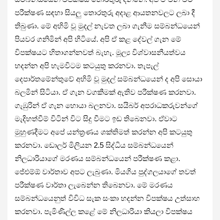
පරීක්ෂණ සඳහා සියලු තොරතුරු අදාළ ආයතනවලට ලබා දී
තිබුණා. මේ අහිමි වූ මුදල් නැවත ලබා ගැනීම සම්බන්ධයෙන්
පියවර ගනිමින් අපි හිටියේ. අපි ඒ කළ දේවල් ගැන මේ
විපක්ෂයට හිතාගන්නවත් බැහැ. මූල්‍ය විශ්වාසනීයත්වය
හදන්න අපි හැමවිටම කටයුතු කරනවා. තැපැල්
දෙපාර්තමේන්තුවේ අහිමි වූ මුදල් සම්බන්ධයෙන් ද අපි සොයා
බලමින් සිටියා. ඒ ගැන වගකීමක් ඇතිව පරීක්ෂණ කරනවා.
ගැඹුරින් ඒ ගැන හොයා බලනවා. සයිබර් අපරාධකරුවන්ගේ
මැදිහත්වීම් විටින් විට සිදු වීමට ඉඩ තිබෙනවා. ඒවාට
මුහුණදීමට අපේ යන්ත්‍රණය ශක්තිමත් කරන්න අපි කටයුතු
කරනවා. ඩොලර් මිලියන 2.5 සිද්ධිය සම්බන්ධයෙන්
නිලධාරියාගේ මරණය සම්බන්ධයෙන් පරීක්ෂණ කළා.
ජේඑම්ඕ වාර්තාව අපට ලැබුණා. මියගිය පුද්ගලයාගේ තවත්
පරීක්ෂණ වාර්තා ලැබෙන්න තිබෙනවා. මේ මරණය
සම්බන්ධයෙනුත් විවිධ සැක සංකා හදන්න විපක්ෂය උත්සාහ
කරනවා. පැමිණිල්ල කළේ මේ නිලධාරියා කියලා විපක්ෂය