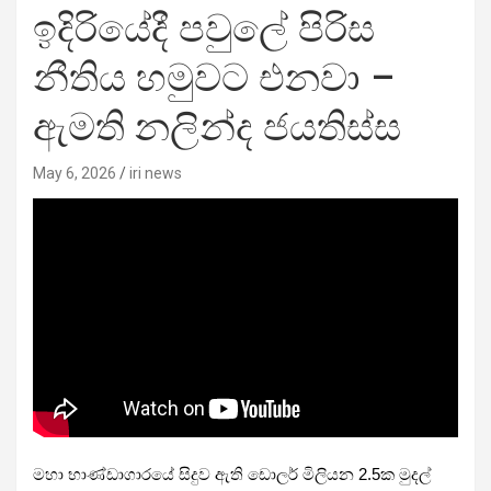
ඉදිරියේදී පවුලේ පිරිස
නීතිය හමුවට එනවා –
ඇමති නලින්ද ජයතිස්ස
May 6, 2026
iri news
මහා භාණ්ඩාගාරයේ සිදුව ඇති ඩොලර් මිලියන 2.5ක මුදල්