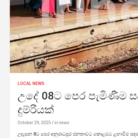
LOCAL NEWS
උදේ 08ට පෙර පැමිණීම ස
දුම්රියක්
October 29, 2025
iri news
උදෑසන 8ට පෙර අනුරාධපුර ජනතාවට කොළඹට ළඟාවීම සඳහා 