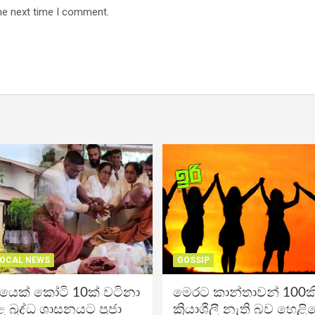
he next time I comment.
OCAL NEWS
GOSSIP
ිකයෙක් කෝටි 10ක් වටිනා
මෙරට කාන්තාවන් 100කි
 බුද්ධ ශාසනයට පූජා
ක්‍රියාශීලී නැති බව හෙළි