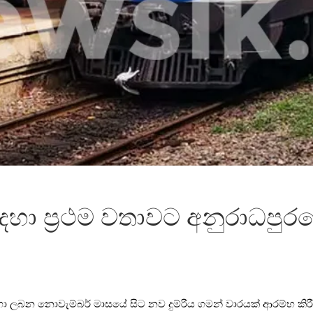
දහා ප්‍රථම වතාවට අනුරාධප
ලබන නොවැම්බර් මාසයේ සිට නව දුම්රිය ගමන් වාරයක් ආරම්භ කි