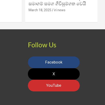
සමාගම් සමග ගිවිසුම්ගත වෙයි
March 18, 2025
iri news
Follow Us
Facebook
X
YouTube