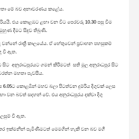
රත්න මහතා මේ බව අනාවරණය කළේය.
්රියයි. එය කොළඹට ළඟා වන විට පෙරවරු 10.30 පසු වීම
ණ දීමට සිදුව තිබුණි.
න්නේ රාත්‍රී කාලයේය. ඒ හේතුවෙන් ප්‍රවාහන පහසුකම්
ු වී ඇත.
ිට අනුරාධපුරයට ගමන් කිරීමටත් සති මුල අනුරාධපුර සිට
 නවරත්න මහතා පැවසීය.
සවස 6.05ට කොළඹින් මහව බලා පිටත්වන දුම්රිය දිගුවක් ලෙස
 ළඟා වන බවත් සදහන් වේ. එය අනුරාධපුරය දක්වා දිගු
ලසුම් වී ඇත.
දු කර ඉක්මනින් පැමිණීමටත් මෙමගින් හැකි වන බව මගී