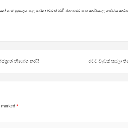
ෙන් තම ප්‍රසාදය පළ කරන බවත් මගී ජනතාව සහ කාර්යාල සේවය කරන න
්ත්‍රාත් නියෝග කරයි
රටට වැඩක් කරලා ති
re marked
*