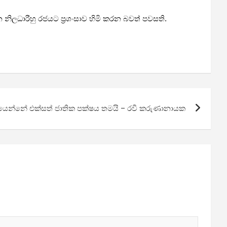
ිලධාරීහු රජයට ප්‍රශංසාව හිමි කරන බවත් පවසති.
යෙන්නේ එක්සත් ජාතික පක්ෂය තමයි – රවී කරුණානායක