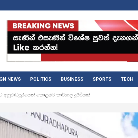
IGN NEWS
POLITICS
BUSINESS
SPORTS
TECH
ට අනුරාධපුරයෙන් කොළඹට කාර්යාල දුම්රියක්