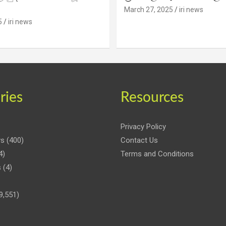
March 27, 2025
iri news
5
iri news
ries
Resources
Privacy Policy
ws
(400)
Contact Us
4)
Terms and Conditions
s
(4)
9,551)