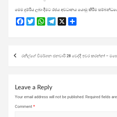
මෙම දුම්රිය ලබා දීමට රජය අවධානය යොමු කිරීම සම්බන්ධය
F
T
W
T
X
S
a
wi
h
el
h
ce
tt
at
e
ar
b
er
s
gr
e
Post
o
A
a
රනිල්ගේ විමර්ශන ජනවාරි 28 වෙද්දී ඉවර කරන්න! – මහේස
navigation
o
p
m
k
p
Leave a Reply
Your email address will not be published.
Required fields a
Comment
*