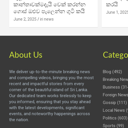
කාන්තාවක්මදැයි චෙක් කරන්න
කරයි
ගොස් ඔළුව පැලෙන්න ගුටි කයි
June 1, 202
June 2, 2025
iri news
About Us
Catego
We deliver up-to-the-minute breaking news
Blog
(492)
and compelling videos, bringing you the most
Breaking Ne
recent and impactful stories from every
Business
(31
corner of the beautiful island of Sri Lanka.
Foreign New
Our dedicated team works tirelessly to keep
you informed, ensuring that you stay ahead
Gossip
(111)
with the latest developments, significant
Local News
(
events, and noteworthy happenings across
Politics
(603)
the nation.
Sports
(99)