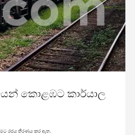
ුරයෙන් කොළඹට කාර්යාල
රීමට රජය තීරණය කර ඇත.