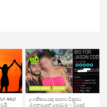
LOCAL NEWS
GOSSIP
න් 44ක්
ලාංකිකයෙකු අසභ්‍ය චිත්‍රපට
වෙයි
රංගනයෙන් පෙරටම – විදෙස්