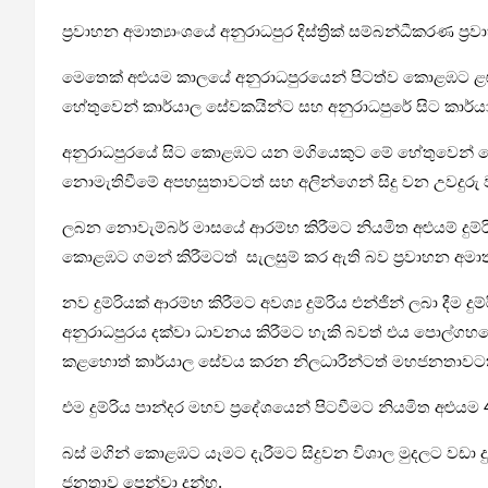
ප්‍රවාහන අමාත්‍යාංශයේ අනුරාධපුර දිස්ත්‍රික් සම්බන්ධීකර
මෙතෙක් අළුයම කාලයේ අනුරාධපුරයෙන් පිටත්ව කොළඹට ළඟා ව
හේතුවෙන් කාර්යාල සේවකයින්ට සහ අනුරාධපුරේ සිට කාර්ය
අනුරාධපුරයේ සිට කොළඹට යන මගියෙකුට මේ හේතුවෙන් කොළඹ 
නොමැතිවීමේ අපහසුතාවටත් සහ අලින්ගෙන් සිදු වන උවදුරු 
ලබන නොවැම්බර් මාසයේ ආරම්භ කිරීමට නියමිත අළුයම් දුම්
කොළඹට ගමන් කිරීමටත් සැලසුම් කර ඇති බව ප්‍රවාහන අමාත්‍ය
නව දුම්රියක් ආරම්භ කිරීමට අවශ්‍ය දුම්රිය එන්ජින් ලබා දී
අනුරාධපුරය දක්වා ධාවනය කිරීමට හැකි බවත් එය පොල්ගහවෙල දක
කළහොත් කාර්යාල සේවය කරන නිලධාරීන්ටත් මහජනතාවටත් 
එම දුම්රිය පාන්දර මහව ප්‍රදේශයෙන් පිටවීමට නියමිත අළුය
බස් මගින් කොළඹට යෑමට දැරීමට සිදුවන විශාල මුදලට වඩා දුම
ජනතාව පෙන්වා දුන්හ.