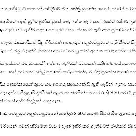
ණ ප්‍රවාහන කමිටුවේ සභාපති පාර්ලිමේන්තු මන්ත්‍රී සුසන්ත කුමාර නව
ීමට හැකි මුල්ම දුම්රිය වූයේ බෙලිඅත්ත බලා යන “රජරට රැජිණ” දුම
ාල වැඩ කර ගැනීම සඳහා කොළඹට යන ජනතාව දැඩි අපහසුතාවයන්ට මුහු
රාජකාරියක් සිදු කිරීමෙන් අනතුරුව අනුරාධපුරයට පැමිණීමට සිදු ව
වලටත් ඔවුන් ලක්වී තිබෙන අතර ඒ වෙනුවෙන් අවදානමක්ද ගැනීමට සිද
රිය සේවාව එම මාසයේදී අත්හදා බැලීමක් වශයෙන් සතිඅන්තයේ කොළඹ ස
ාංශයේ ප්‍රවාහන කමිටු සභාපති පාර්ලිමේන්තු මන්ත්‍රී සුසන්ත කුමාර
ම දුම්රිය දෙපාර්තමේන්තුවට යම් අපහසු කාර්යයක් වී ඇති බැවින් දැනට 
්වා සීඝ්‍රග්‍රාමී දුම්රියක් ලෙස පවත්වමින් මහවට රාත්‍රී 9.30 පමණ
මහත් අස්වැසිල්ලක් වනු ඇත.
ම 4.50 වෙනුවට අනුරාධපුරයෙන් පාන්දර 3.30ට පමණ පිටත් වීම දැනට සැ
්රියෙන් ගමන් කිරීමෙන් වැඩි මුදලක් ඉතිරි කර ගැනීමටත් රාජකාරි සි