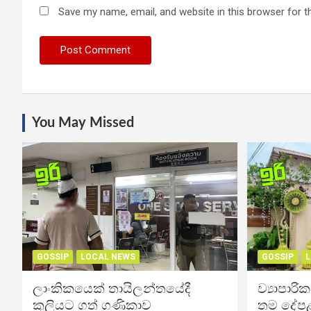
Save my name, email, and website in this browser for t
You May Missed
GOSSIP
LOCAL NEWS
GOSSIP
L
ලාංකිකයෙක් තායිලන්තයේදී
ව්‍යාපාර
කුලියට ගත් ගණිකාව
තම දේපළ