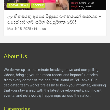
LOCAL NEWS
GOSSIP
ලාංකිකයෙකු අසභ්‍ය චිත්‍රපට රංගනයෙන් පෙරටම –
විදෙස් සමාගම් සමග ගිවිසුම්ගත වෙයි
March 18, 2025
iri news
About Us
We deliver up-to-the-minute breaking news and compelling
videos, bringing you the most recent and impactful stories
from every corner of the beautiful island of Sri Lanka. Our
dedicated team works tirelessly to keep you informed, ensuring
that you stay ahead with the latest developments, significant
events, and noteworthy happenings across the nation.
Categories