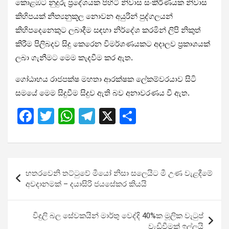
කොළඹට නුදුරු ප්‍රදේශයක පිහිටි නිවාස සංකීර්ණයක නිවාස
කිහිපයක් නීත්‍යනුකූල නොවන අයුරින් පුද්ගලයන්
කිහිපදෙනෙකුට ලබාදීම සඳහා නිර්දේශ කරමින් ලිපි නිකුත්
කිරීම පිලිබදව සිදු කෙරෙන විමර්ශණයකට අදාලව ප‍්‍රකාශයක්
ලබා ගැනීමට මෙම කැදවීම කර ඇත.
ගෝඨාභය රාජපක්ෂ මහතා ආරක්ෂක ලේකම්වරයාව සිටි
සමයේ මෙම සිදුවීම සිදුව ඇති බව අනාවරණය වී ඇත.
F
T
W
T
X
S
a
wi
h
el
h
ce
tt
at
e
ar
b
er
s
gr
e
Post
හතරවෙනි තට්ටුවේ මීයෝ නිසා සලෙයිට මී උණ වැළදීමේ
o
A
a
navigation
අවදානමක් – දයාසිරි ජයසේකර කියයි
o
p
m
k
p
විදුලි බල සේවකයින් මාර්තු වෙද්දි 40%ක මූලික වැටුප්
වැඩිවීමක් ඉල්ලයි