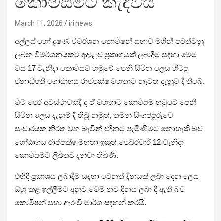
කොමිසමට කැදවයි
March 11, 2026
iri news
අල්ලස් හෝ දූෂණ විමර්ශන කොමිෂන් සභාව මගින් පවත්වනු
ලබන විමර්ශනයකට අදාළව ප්‍රකාශයක් ලබාදීම සඳහා මෙම
මස 17 වැනිදා කොමිසම හමුවේ පෙනී සිටින ලෙස හිටපු
ජනාධිපති ගෝඨාභය රාජපක්ෂ මහතාට නැවත දැනුම් දී තිබේ.
මීට පෙර අවස්ථාවකදී ද ඒ මහතාට කොමිසම හමුවේ පෙනී
සිටින ලෙස දැනුම් දී තිබූ නමුත්, තමන් සිංගප්පූරුවේ
සංචාරයක නිරත වන බැවින් එදිනට පැමිණීමට නොහැකි බව
ගෝඨාභය රාජපක්ෂ මහතා ඉකුත් පෙබරවාරි 12 වැනිදා
කොමිසමට ලිඛිතව දන්වා තිබිණි.
එහිදී ප්‍රකාශය ලබාදීම සඳහා වෙනත් දිනයක් ලබා දෙන ලෙස
ඔහු කළ ඉල්ලීමට අනුව මෙම නව දිනය ලබා දී ඇති බව
කොමිෂන් සභා ආරංචි මාර්ග සඳහන් කරයි.