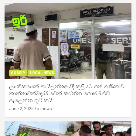
GOSSIP
LOCAL NEWS
ලාංකිකයෙක් තායිලන්තයේදී කුලියට ගත් ගණිකාව
කාන්තාවක්මදැයි චෙක් කරන්න ගොස් ඔළුව
පැලෙන්න ගුටි කයි
June 2, 2025
iri news