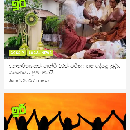
GOSSIP
LOCAL NEWS
ව්‍යාපාරිකයෙක් කෝටි 10ක් වටිනා තම දේපළ බුද්ධ
ශාසනයට පූජා කරයි
June 1, 2025
iri news