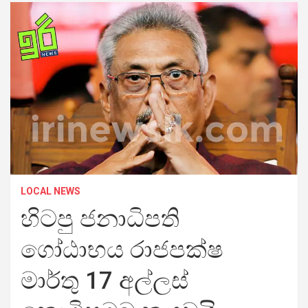
LOCAL NEWS
හිටපු ජනාධිපති
ගෝඨාභය රාජපක්ෂ
මාර්තු 17 අල්ලස්