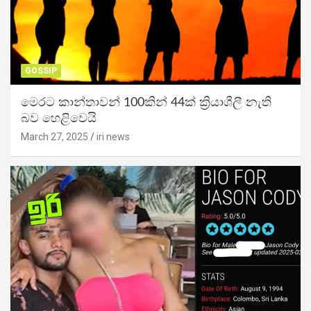
GOSSIP
මෙරට කාන්තාවන් 100කින් 44ක් ක්‍රියාශීලී නැති
බව හෙළිවෙයි
March 27, 2025
iri news