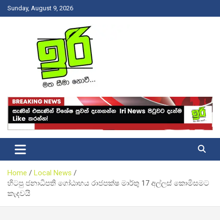
Skip
Sunday, August 9, 2026
to
content
Latest News Srilanka
Iri News
Home
Local News
හිටපු ජනාධිපති ගෝඨාභය රාජපක්ෂ මාර්තු 17 අල්ලස් කොමිසමට
කැදවයි