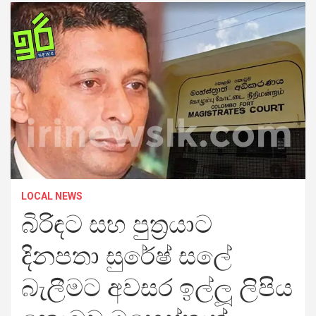
LOCAL NEWS
බිරිඳට සහ පුත්‍රයාට
දිනපතා සුරේෂ් සලේ
බැලීමට අවසර ඉල්ලූ ලිපිය