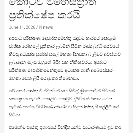
කොටුව මහෙස්ත්‍රාත්
ප්‍රතික්ෂේප කරයි
June 11, 2026
iri news
අපරාධ පරීක්ෂණ දෙපාර්තමේන්තු රැඳවුම් භාරයේ කොළඹ
ජාතික රෝහලේ ප්‍රතිකාර ලබමින් සිටින රාජ්‍ය බුද්ධි සේවයේ
හිටපු අධ්‍යක්ෂ සුරේෂ් සලේ මහතා දිනපතා බැලීමට අවස්ථාව
ලබාදෙන ලෙස ඔහුගේ බිරිඳ සහ නීතිඥවරයා අපරාධ
පරික්ෂණ දෙපාර්තමේන්තුවේ අධ්‍යක්ෂ ශානි අබේසේකර
මහතා වෙත ලිපි යොමුකර තිබෙනවා.
මේ අතර පාස්කු වින්දිතයින් සහ සිවිල් ක්‍රියාකාරීන් පිරිසක්
සත්‍යග්‍රහය පැවති කොළඹ කොටුව දුම්රිය ස්ථානය වෙත
පැමිණ පාස්කු විමර්ෂණ අඛණ්ඩව සිදුකරන්නැයි ඉල්ලීම් කර
සිටියා.
එමෙන්ම පාස්කු ප්‍රහාරයේ වින්දිතයන්ට සාධාරණයට ඉටු කර