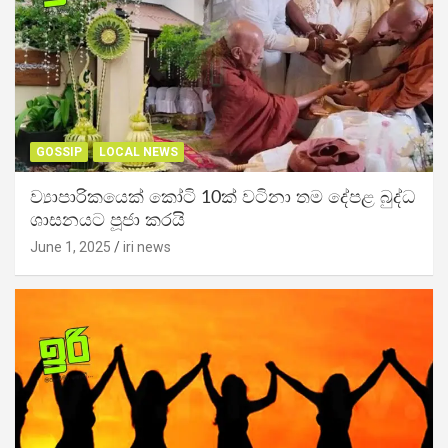
GOSSIP
LOCAL NEWS
ව්‍යාපාරිකයෙක් කෝටි 10ක් වටිනා තම දේපළ බුද්ධ
ශාසනයට පූජා කරයි
June 1, 2025
iri news