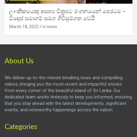
ලාංකිකයෙකු අසභ්‍ය චිත්‍රපට රංගනයෙන් පෙරටම –
විදෙස් සමාගම් සමග ගිවිසුම්ගත වෙයි
March 18, 2025
iri news
About Us
We deliver up-to-the-minute breaking news and compelling
videos, bringing you the most recent and impactful stories
from every corner of the beautiful island of Sri Lanka. Our
dedicated team works tirelessly to keep you informed, ensuring
that you stay ahead with the latest developments, significant
events, and noteworthy happenings across the nation.
Categories