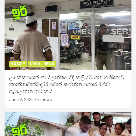
GOSSIP
LOCAL NEWS
ලාංකිකයෙක් තායිලන්තයේදී කුලියට ගත් ගණිකාව
කාන්තාවක්මදැයි චෙක් කරන්න ගොස් ඔළුව
පැලෙන්න ගුටි කයි
June 2, 2025
iri news