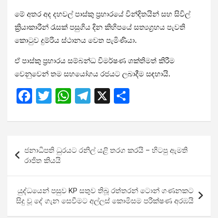
මේ අතර අද දහවල් පාස්කු ප්‍රහාරයේ වින්දිතයින් සහ සිවිල්
ක්‍රියාකාරීන් රැසක් පසුගිය දින කිහිපයේ සත්‍යග්‍රහය පැවති
කොටුව දුම්රිය ස්ථානය වෙත පැමිණියා.
ඒ පාස්කු ප්‍රහාරය සම්බන්ධ විමර්ෂණ ශක්තිමත් කිරීම
වෙනුවෙන් තම සහයෝගය රජයට ලබාදීම සඳහායි.
F
T
W
T
X
S
a
wi
h
el
h
ce
tt
at
e
ar
b
er
s
gr
e
Post
ජනාධිපති ධුරයට රනිල් යළි තරග කරයි – හිටපු ඇමති
o
A
a
navigation
රාජිත කියයි
o
p
m
k
p
යුද්ධයෙන් පසුව KP සතුව තිබූ රත්තරන් ටොන් ගණනකට
සිදු වූ දේ ගැන සෙවීමට අල්ලස් කොමිසම පරීක්ෂණ අරඹයි