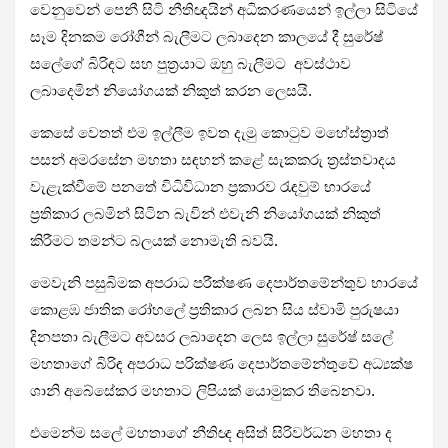
වෙනුවෙන් පෙනී සිටි නීතිඥයින් අධිකරණයෙන් ඉල්ලා සිටියේ
සෑම දිනකම රෝගීන් බැලීමට ලබාදෙන කාලයේ දී සුරේෂ්
සලේගේ බිරිඳට සහ පුත්‍රයාට ඔහු බැලීමට අවස්ථාව
ලබාදෙමින් නියෝගයක් නිකුත් කරන ලෙසයි.
කෙසේ වෙතත් එම ඉල්ලීම ඉවත දැමු කොටුව මහේස්ත්‍රාත්
පසන් අමරසේන මහතා සඳහන් කළේ සැකකරු ත්‍රස්තවාදය
වැළැක්වීමේ පනතේ විධිවිධාන ප්‍රකාරව රැඳවුම් භාරයේ
ප්‍රතිකාර ලබමින් සිටින බැවින් එවැනි නියෝගයක් නිකුත්
කිරීමට තමන්ට බලයක් නොමැති බවයි.
මෙවැනි පසුබිමක අපරාධ පරීක්ෂණ දෙපාර්තමේන්තුව භාරයේ
කොළඹ ජාතික රෝහලේ ප්‍රතිකාර ලබන සිය ස්වාමි පුරුෂයා
දිනපතා බැලීමට අවසර ලබාදෙන ලෙස ඉල්ලා සුරේෂ් සලේ
මහතාගේ බිරිඳ අපරාධ පරික්ෂණ දෙපාර්තමේන්තුවේ අධ්‍යක්ෂ
ශානි අබේසේකර මහතාට ලිපියක් යොමුකර තිබෙනවා.
එමෙන්ම සලේ මහතාගේ නීතිඥ අසිත් සිරිවර්ධන මහතා ද