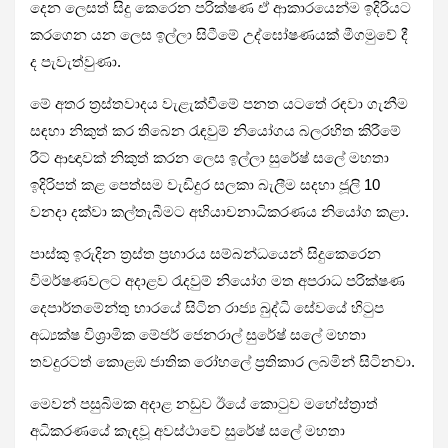
දෙන ලෙසත් සිදු කෙරෙන පරික්ෂණ ඒ ආකාරයෙන්ම ඉදිරියට
කරගෙන යන ලෙස ඉල්ලා සිටීමේ උද්ඝෝෂණයක් මීගමුවේ දී
ද පැවැත්වුණා.
මේ අතර ත්‍රස්තවාදය වැළැක්වීමේ පනත යටතේ රඳවා ගැනීම
සඳහා නිකුත් කර තිබෙන රැඳවුම් නියෝගය බලරහිත කිරීමේ
රීට් ආඥාවක් නිකුත් කරන ලෙස ඉල්ලා සුරේෂ් සලේ මහතා
ඉදිරිපත් කළ පෙත්සම වැඩිදුර සලකා බැලීම සදහා ජූලි 10
වනදා දක්වා කල්තැබීමට අභියාචනාධිකරණය නියෝග කළා.
පාස්කු ඉරුදින ත්‍රස්ත ප්‍රහාරය සම්බන්ධයෙන් සිදුකෙරෙන
විමර්ෂණවලට අදාළව රැදවුම් නියෝග මත අපරාධ පරික්ෂණ
දෙපාර්තමේන්තු භාරයේ සිටින රාජ්‍ය බුද්ධි සේවයේ හිටුප
අධ්‍යක්ෂ විශ්‍රාමික මේජර් ජෙනරාල් සුරේෂ් සලේ මහතා
තවදුරටත් කොළඹ ජාතික රෝහලේ ප්‍රතිකාර ලබමින් සිටිනවා.
මෙවන් පසුබිමක අදාළ නඩුව ඊයේ කොටුව මහේස්ත්‍රාත්
අධිකරණයේ කැඳවූ අවස්ථාවේ සුරේෂ් සලේ මහතා