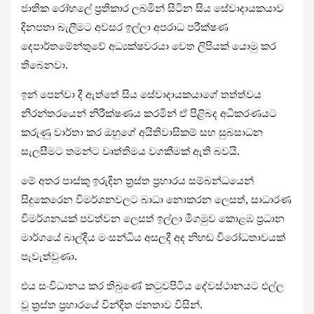
ජාතික රෝහලේ ප්‍රතිකාර ලබමින් සිටින සිය සේවාදායකයාව
දිනපතා බැලීමට අවසර ඉල්ලා අපරාධ පරීක්ෂණ
දෙපාර්තමේන්තුවේ අධ්‍යක්ෂවරයා වෙත ලිපියක් යොමු කර
තිබෙනවා.
ඉන් පෙන්වා දී ඇත්තේ සිය සේවාදායකයාගේ තත්ත්වය
නිරන්තරයෙන් නිරීක්ෂණය කරමින් ඒ පිළිබද අධිකරණයට
කරුණු වාර්තා කර ඔහුගේ අයිතිවාසිකම් සහ සුබසාධන
සැලසීමට තමන්ට වෘත්තිමය වගකීමක් ඇති බවයි.
මේ අතර පාස්කු ඉරුදින ත්‍රස්ත ප්‍රහාරය සම්බන්ධයෙන්
සිදුකෙරෙන විමර්ශනවලට බාධා නොකරන ලෙසත්, සාධාරණ
විමර්ශනයක් පවත්වන ලෙසත් ඉල්ලා මීගමුව කොළඹ ප්‍රධාන
මාර්ගයේ බාල්දිය මංසන්ධිය අසලදී අද නිහඬ විරෝධතාවයක්
පැවැත්වුණා.
එය සංවිධානය කර තිබුණේ කටුවපිටිය දේවස්ථානයට එල්ල
වූ ත්‍රස්ත ප්‍රහාරයේ වින්දිත ජනතාව විසින්.