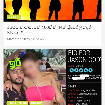
GOSSIP
මෙරට කාන්තාවන් 100කින් 44ක් ක්‍රියාශීලී නැති
බව හෙළිවෙයි
March 27, 2025
iri news
LOCAL NEWS
GOSSIP