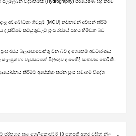
 ජලලේඛන විද්‍යාත්මක (Hydrography) පර්යේෂණ සිදු කිරීම
ඊට අදාළ අවබෝධතා ගිවිසුම (MOU) කඩිනමින් අවසන් කිරීම
ය දැක්වීමේ කටයුතුවලට ප්‍රංස රජයේ සහය හිමිවන බව
දීමට ප්‍රංස රජය බලාපොරොත්තු වන බව ද හෙතෙම අවධාරණය
 සැලසුම් හා වැඩසටහන් පිළිබඳව ද මෙහිදී සාකච්ඡා කෙරිණි.
කාවේ ආයෝජනය කිරීමට අපේක්ෂා කරන ප්‍රංස සමාගම් විදේශ
ාවට පරිත්‍යාග කළ හෙලිකොප්ටර් 10 ජනපති අනුර විසින් නිල