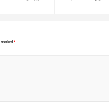
re marked
*