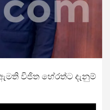
 ඇමති විජිත හේරත්ට දැනුම්