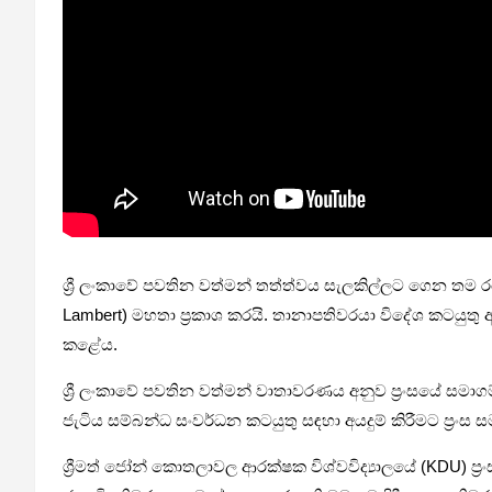
ශ්‍රී ලංකාවේ පවතින වත්මන් තත්ත්වය සැලකිල්ලට ගෙන තම රට
Lambert) මහතා ප්‍රකාශ කරයි. තානාපතිවරයා විදේශ කටයුතු 
කළේය.
ශ්‍රී ලංකාවේ පවතින වත්මන් වාතාවරණය අනුව ප්‍රංසයේ
ජැටිය සම්බන්ධ සංවර්ධන කටයුතු සඳහා අයදුම් කිරීමට ප්‍ර
ශ්‍රීමත් ජෝන් කොතලාවල ආරක්ෂක විශ්වවිද්‍යාලයේ (KDU) ප්‍