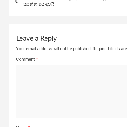
navigation
o
p
m
කරන්න යොදවයි
k
p
Leave a Reply
Your email address will not be published.
Required fields a
Comment
*