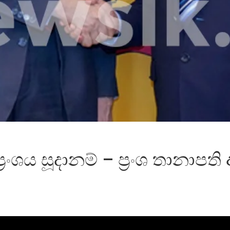
රංශය සූදානම් – ප්‍රංශ තානාපති