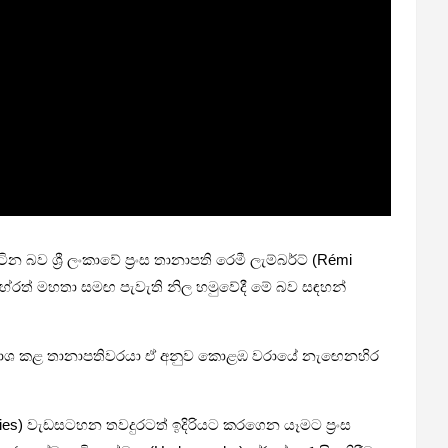
ශ්‍රී ලංකාවේ ප්‍රංස තානාපති රෙමී ලැම්බර්ට් (Rémi
ිත හේරත් මහතා සමඟ පැවැති නිල හමුවේදී මේ බව සඳහන්
්‍රකාශ කළ තානාපතිවරයා ඒ අනුව කොළඹ වරායේ නැඟෙනහිර
udies) වැඩසටහන තවදුරටත් ඉදිරියට කරගෙන යෑමට ප්‍රංස