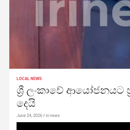
LOCAL NEWS
ශ්‍රී ලංකාවේ ආයෝජනයට ප්‍
දෙයි
June 24, 2026
iri news