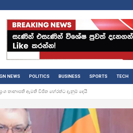
IGN NEWS
POLITICS
BUSINESS
SPORTS
TECH
ප්‍රංශ තානාපති ඇමති විජිත හේරත්ට දැනුම් දෙයි