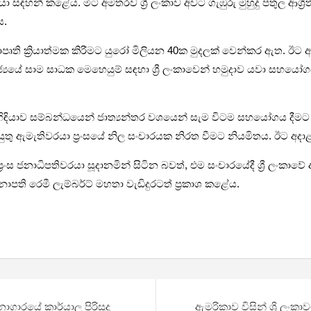
හන් කළේය. මීට අමතරව ශ්‍රී ලංකාව අවට ගැඹුරු මුහුදු පතුල ආශ්‍රිත
ය.
්‍යාපෘති ක්‍රියාත්මක කිරීමට යුරෝ මිලියන 40ක මුදලක් වෙන්කර ඇත. 
්‍යයේ සාම සාධක මෙහෙයුම් සඳහා ශ්‍රී ලංකාවෙන් හමුදාව යවා සහයෝග
ික සංහිඳියාව සම්බන්ධයෙන් ජාත්‍යන්තර වශයෙන් සැම විටම සහයෝගය 
යුතු ඇමැතිවරයා ප්‍රංසයේ නිල සංචාරයක නිරත වීමට නියමිතය. ඊට අදාළ
 ප්‍රංස ජනාධිපතිවරයා සූදානමින් සිටින බවත්, එම සංචාරයේදී ශ්‍රී ලං
ති රෙමී ලැම්බර්ට් මහතා වැඩිදුරටත් ප්‍රකාශ කළේය.
ාරයේ කාර්යාල පිරිසුදු
ඇමරිකාව විසින් ශ්‍රි ලංක