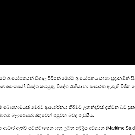
ේ ආයෝජකයන් විශාල පිරිසක් මෙරට ආයෝජනය සඳහා සූදානමින් සිටින බව 
අමාත්‍යාංශයේදී විදේශ කටයුතු, විදේශ රැකියා හා සංචාරක ඇමැති විජ
 සමාගම් බොහොමයක් මෙරට ආයෝජනය කිරීමට උනන්දුවක් දක්වන බව ප
ංස සමාගම් බලාපොරොත්තුවෙන් පසුවන බවද පැවසීය.
රංස ආධාර ඇතිව පවත්වාගෙන යනු ලබන සමුද්‍රීය අධ්‍යයන (Maritime St