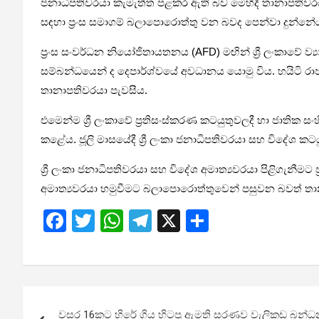
ජනාධිපතිවරයා කැමැත්ත පළකර ඇති බව මෙහිදී තානාපතිවරයා සඳ
සඳහා ප්‍රංස සමාගම් බලාපොරොත්තු වන බවද පෙන්වා දුන්නේ
ප්‍රංස සංවර්ධන නියෝජිතායතනය (AFD) මඟින් ශ්‍රී ලංකාවේ ව
සම්බන්ධයෙන් ද දෙපාර්ශ්වයේ අවධානය යොමු විය. හයිටි රාජ
තානාපතිවරයා පැවසීය.
එමෙන්ම ශ්‍රී ලංකාවේ ප්‍රතිසංස්කරණ කටයුතුවලදී හා ජාත
කළේය. ජූලි මාසයේදී ශ්‍රී ලංකා ජනාධිපතිවරයා සහ විදේශ කට
ශ්‍රී ලංකා ජනාධිපතිවරයා සහ විදේශ අමාත්‍යවරයා පිළිගැනීමට
අමාත්‍යවරයා හමුවීමට බලාපොරොත්තුවෙන් පසුවන බවත් තානාප
F
T
W
T
X
S
a
wi
h
el
h
ce
tt
at
e
ar
b
er
s
gr
e
Post
o
A
a
වසර 16කට හිරේ ගිය හිටපු ඇමති සරණව වැලිකඩ බන්ධනාග