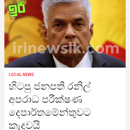
LOCAL NEWS
හිටපු ජනපති රනිල්
අපරාධ පරීක්ෂණ
දෙපාර්තමේන්තුවට
කැදවයි