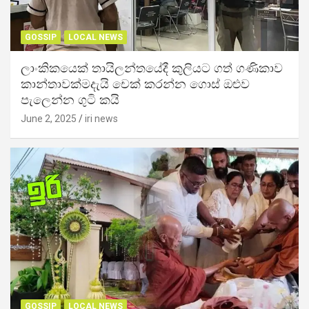
GOSSIP
LOCAL NEWS
ලාංකිකයෙක් තායිලන්තයේදී කුලියට ගත් ගණිකාව
කාන්තාවක්මදැයි චෙක් කරන්න ගොස් ඔළුව
පැලෙන්න ගුටි කයි
June 2, 2025
iri news
GOSSIP
LOCAL NEWS