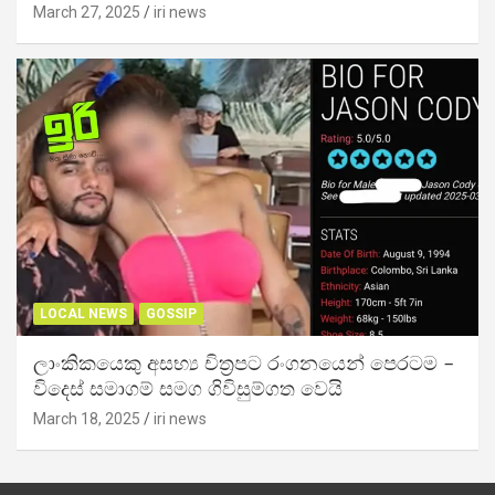
March 27, 2025
iri news
LOCAL NEWS
GOSSIP
ලාංකිකයෙකු අසභ්‍ය චිත්‍රපට රංගනයෙන් පෙරටම –
විදෙස් සමාගම් සමග ගිවිසුම්ගත වෙයි
March 18, 2025
iri news