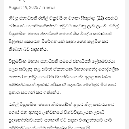
August 19, 2025
iri news
හිටපු ජනාධිපති රනිල් වික්‍රමසිංහ මහතා සිකුරාදා (22) අපරාධ
පරීක්‍ෂණ දෙපාර්තමේන්තුව හමුවට කඳවනු ලැබ ලැබේ. රනිල්
වික්‍රමසිංහ මහතා ජනාධිපති සමයේ ගිය විදේශ සංචාරයක්
පිළිබඳව කෙරෙන විමර්ශනයක් සඳහා මෙම කැඳවීම කර
තිබෙන බව සඳහන්ය.
වික්‍රමසිංහ මහතා ජනාධිපති සමයේ ජනාධිපති ලේකම්වරයා
ලෙස කටයුතු කළ සමන් ඒකනායක මහතාගෙන්ද පෞද්ගලික
සහකාර සැන්ඩ්‍රා පෙරේරා මහත්මියගෙන්ද අදාළ කාරණය
සම්බන්ධයෙන් අපරාධ පරීක්‍ෂණ දෙපාර්තමේන්තුව මීට පෙර
ප්‍රකාශ සටහන් කර ගත්තේය.
රනිල් වික්‍රමසිංහ මහතා නිව්යෝර්ක් නුවර නිල සංචාරයකට
ගොස් එන අනතුර ලන්ඩනයේ විශ්වවිද්‍යාලයක උපාධි
ප්‍රදානෝත්සවයකට සහභාගී වීම සඳහා එංගලන්තයට යාම
සම්බන්ධයෙන් මෙම පරීක්ෂණය සිදු කෙරෙයි.