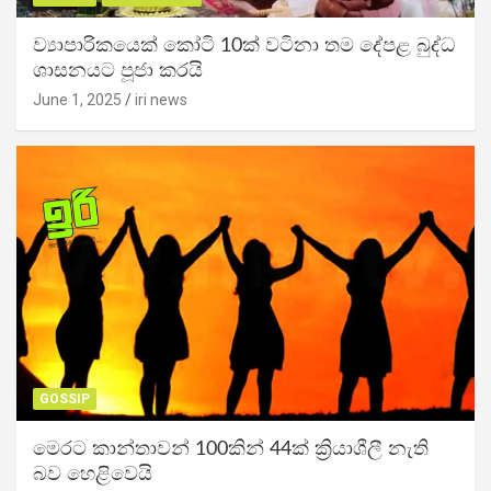
ව්‍යාපාරිකයෙක් කෝටි 10ක් වටිනා තම දේපළ බුද්ධ
ශාසනයට පූජා කරයි
June 1, 2025
iri news
GOSSIP
මෙරට කාන්තාවන් 100කින් 44ක් ක්‍රියාශීලී නැති
බව හෙළිවෙයි