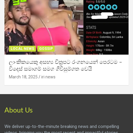
LOCAL NEWS
GOSSIP
ලාංකිකයෙකු අසභ්‍ය චිත්‍රපට රංගනයෙන් පෙරටම –
විදෙස් සමාගම් සමග ගිවිසුම්ගත වෙයි
March 18, 2025
iri news
About Us
We deliver up-to-the-minute breaking news and compelling
videos, bringing you the most recent and impactful stories