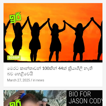
GOSSIP
මෙරට කාන්තාවන් 100කින් 44ක් ක්‍රියාශීලී නැති
බව හෙළිවෙයි
March 27, 2025
iri news