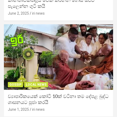
කාන්තාවක්මදැයි චෙක් කරන්න ගොස් ඔළුව
පැලෙන්න ගුටි කයි
June 2, 2025
iri news
GOSSIP
LOCAL NEWS
ව්‍යාපාරිකයෙක් කෝටි 10ක් වටිනා තම දේපළ බුද්ධ
ශාසනයට පූජා කරයි
June 1, 2025
iri news