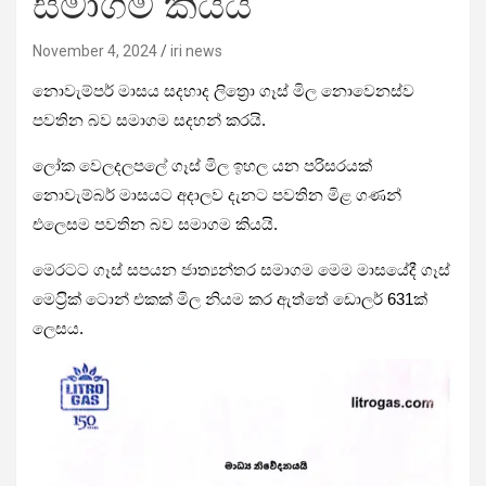
සමාගම කියයි
November 4, 2024
iri news
නොවැම්පර් මාසය සදහාද ලිත්‍රො ගෑස් මිල නොවෙනස්ව
පවතින බව සමාගම සදහන් කරයි.
ලෝක වෙලදලපලේ ගෑස් මිල ඉහල යන පරිසරයක්
නොවැම්බර් මාසයට අදාලව දැනට පවතින මිළ ගණන්
එලෙසම පවතින බව සමාගම කියයි.
මෙරටට ගෑස් සපයන ජාත්‍යන්තර සමාගම මෙම මාසයේදී ගෑස්
මෙට‍්‍රික් ටොන් එකක් මිල නියම කර ඇත්තේ ඩොලර් 631ක්
ලෙසය.