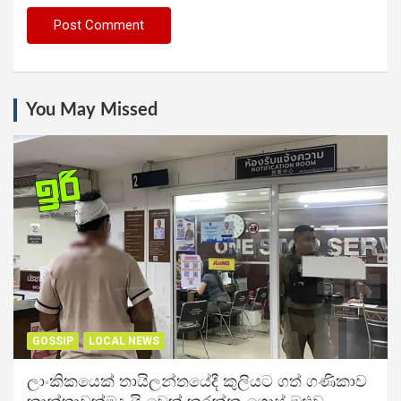
You May Missed
GOSSIP
LOCAL NEWS
ලාංකිකයෙක් තායිලන්තයේදී කුලියට ගත් ගණිකාව