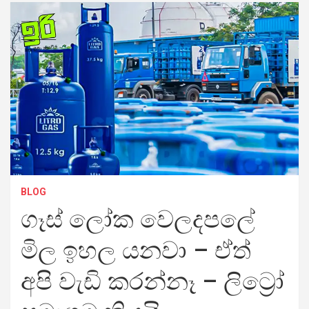
BLOG
ගෑස් ලෝක වෙලදපලේ
මිල ඉහල යනවා – ඒත්
අපි වැඩි කරන්නෑ – ලිට්‍රෝ