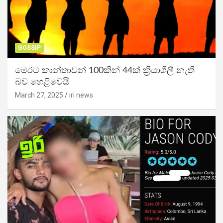
GOSSIP
මෙරට කාන්තාවන් 100කින් 44ක් ක්‍රියාශීලී නැති
බව හෙළිවෙයි
March 27, 2025
iri news