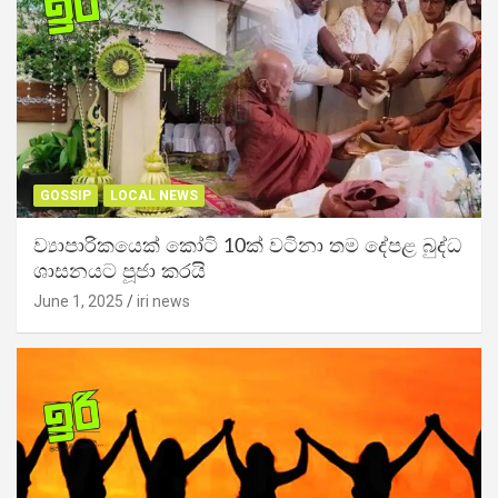
GOSSIP
LOCAL NEWS
ව්‍යාපාරිකයෙක් කෝටි 10ක් වටිනා තම දේපළ බුද්ධ
ශාසනයට පූජා කරයි
June 1, 2025
iri news