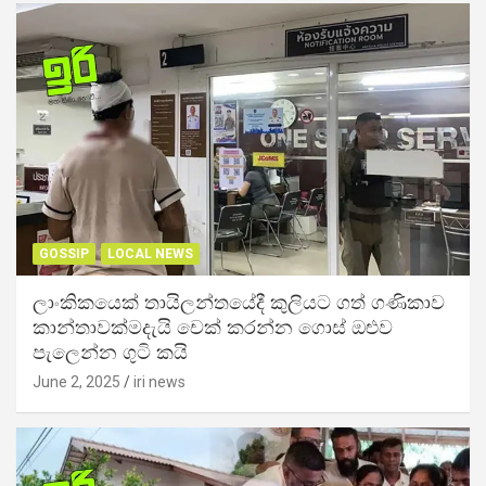
GOSSIP
LOCAL NEWS
ලාංකිකයෙක් තායිලන්තයේදී කුලියට ගත් ගණිකාව
කාන්තාවක්මදැයි චෙක් කරන්න ගොස් ඔළුව
පැලෙන්න ගුටි කයි
June 2, 2025
iri news