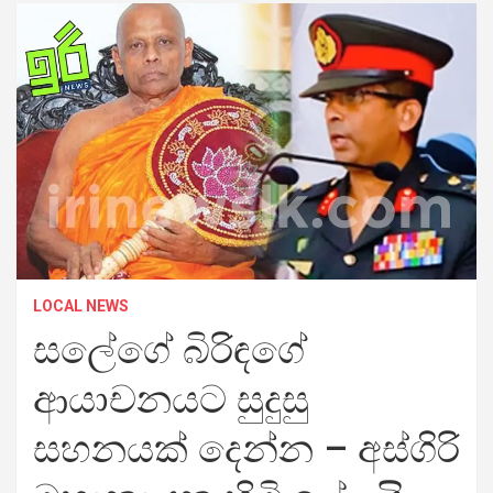
LOCAL NEWS
සලේගේ බිරිඳගේ
ආයාචනයට සුදුසු
සහනයක් දෙන්න – අස්ගිරි