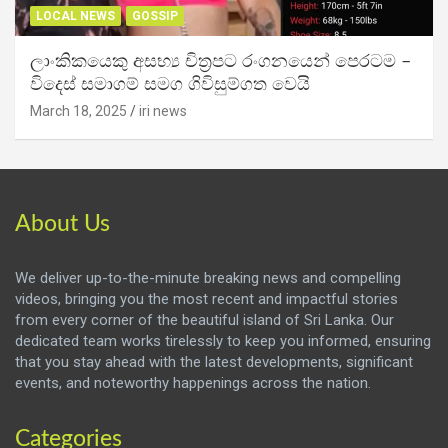
LOCAL NEWS
GOSSIP
ලාංකිකයෙකු අසභ්‍ය චිත්‍රපට රංගනයෙන් පෙරටම –
විදෙස් සමාගම් සමග ගිවිසුම්ගත වෙයි
March 18, 2025
iri news
About Us
We deliver up-to-the-minute breaking news and compelling
videos, bringing you the most recent and impactful stories
from every corner of the beautiful island of Sri Lanka. Our
dedicated team works tirelessly to keep you informed, ensuring
that you stay ahead with the latest developments, significant
events, and noteworthy happenings across the nation.
Categories