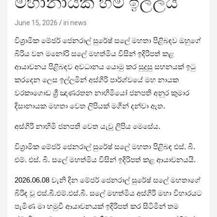
මහානායක හිමි ඉල්ලයි
June 15, 2026
iri news
විශ්‍රාමික මේජර් ජෙනරාල් සුරේෂ් සලේ මහතා පිළිබඳව ඔහුගේ
බිරිය වන මනෝරි සලේ මහත්මිය විසින් ඉදිරිපත් කළ
ආයාචනය පිළිබඳව අවධානය යොමු කර සුදුසු සහනයක් ඉටු
කරදෙන ලෙස ඉල්ලමින් අස්ගිරි පාර්ශ්වයේ මහ නායක
වරකාගොඩ ශ්‍රී ඤාණරතන නාහිමියෝ ජනපති අනුර කුමාර
දිසානායක මහතා වෙත ලිපියක් මගින් දන්වා ඇත.
අස්ගිරි නාහිමි ජනපති වෙත යැවූ ලිපිය මෙසේය.
විශ්‍රාමික මේජර් ජෙනරාල් සුරේෂ් සලේ මහතා පිළිබඳ එස්. බී.
එම්. එස්. බී. සලේ මහත්මිය විසින් ඉදිරිපත් කළ ආයාචනයයි.
2026.06.08 වැනි දින මේජර් ජෙනරාල් සුරේෂ් සලේ මහතාගේ
බිරිඳ වූ එස්.බී.එම්.එස්.බී. සලේ මහත්මිය අස්ගිරි මහා විහාරයට
පැමිණ මා හමුවී ආයාචනයක් ඉදිරිපත් කර සිටිමින් තම