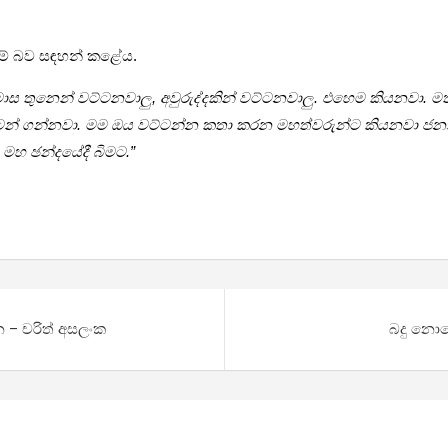
 මේ බව සඳහන් කළේය.
ස තුනෙන් වට්ටනවාලු, අවුරුද්දකින් වට්ටනවාලු. එහෙම කියනවා. 
පටන් ගන්නවා. මම ඔය වට්ටන්න කතා කරන මහත්වරුන්ට කියනවා ජනාධ
මහ ඡන්දයේදී බිමට.”
 – චරිත් අසලංක
බදු නොග