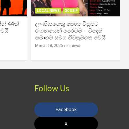
LOCAL NEWS
GOSSIP
න් 44ක්
ලාංකිකයෙකු අසභ්‍ය චිත්‍රපට
වෙයි
රංගනයෙන් පෙරටම – විදෙස්
සමාගම් සමග ගිවිසුම්ගත වෙයි
March 18, 2025
iri news
Follow Us
Facebook
X