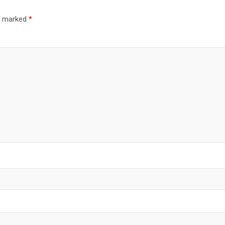
re marked
*