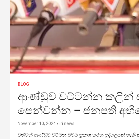
BLOG
ආණ්ඩුව වට්ටන්න කලින් 
පෙන්වන්න – ජනපති අභ
November 10, 2024
iri news
වත්මන් ආණ්ඩුව වට්ටන බවට ප්‍රකාශ කරන පුද්ගලයන් හැක