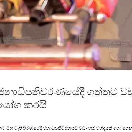
ජනාධිපතිවරණයේදී ගත්තට වඩ
ියෝග කරයි
ි නම් මහ මැතිවරණයේදී ජනාධිපතිවරනයට වඩා එක් ඡන්දයක් ​හෝ ගෙ