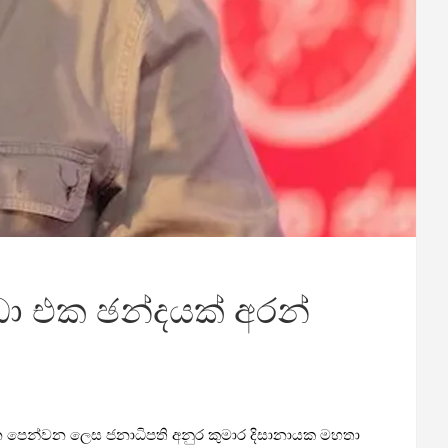
ා එක ඡන්දයක් අරන්
න පෙන්වන ලෙස ජනාධිපති අනුර කුමාර දිසානායක මහතා