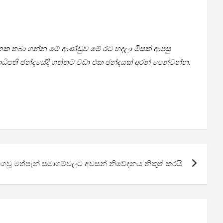
මතක තබා ගන්න ​මේ ආණ්ඩුව මේ රට හදලා මිසක් ආපසු
ිපති ඡන්දයේදී ගත්තට වඩා එක ඡන්දයක් අරන් පෙන්වන්න.
ෙවූ මත්පැන් සමාගම්වලට අවසන් නිවේදනය නිකුත් කරයි