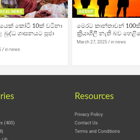
OCAL NEWS
GOSSIP
ිකයෙක් කෝටි 10ක් වටිනා
මෙරට කාන්තාවන් 100කි
 බුද්ධ ශාසනයට පූජා
ක්‍රියාශීලී නැති බව හෙළි
March 27, 2025
iri news
5
iri news
ries
Resources
Privacy Policy
ws
(400)
Contact Us
4)
Terms and Conditions
s
(4)