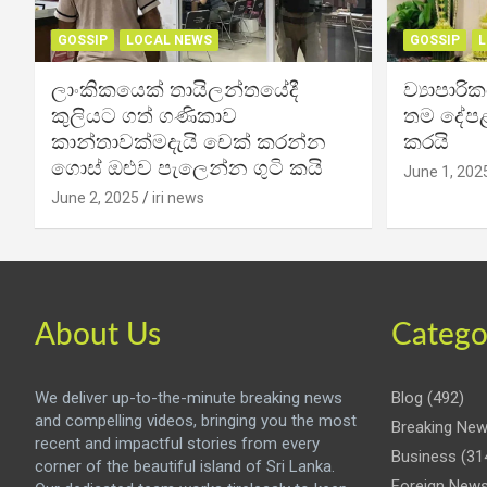
GOSSIP
LOCAL NEWS
GOSSIP
L
ලාංකිකයෙක් තායිලන්තයේදී
ව්‍යාපාර
කුලියට ගත් ගණිකාව
තම දේපළ
කාන්තාවක්මදැයි චෙක් කරන්න
කරයි
ගොස් ඔළුව පැලෙන්න ගුටි කයි
June 1, 202
June 2, 2025
iri news
About Us
Catego
We deliver up-to-the-minute breaking news
Blog
(492)
and compelling videos, bringing you the most
Breaking Ne
recent and impactful stories from every
Business
(31
corner of the beautiful island of Sri Lanka.
Foreign New