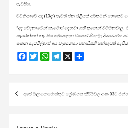
පැවසීය.
වව්නියාවේ අද (10දා) පැවති ජන රැළියක් අමතමින් හෙතෙම
“අද වේදනාවෙන් කෑමොර දෙනවා සති තුනෙන් වට්ටනවාලු, මා
හැරෙන්නේ නෑ. ඔය දේශපාලන ව්‍යාපාර සියල්ල දියවෙන්න 
මොන වැට්ටිලිද?ඒ අය වැටෙනවා ජනාධිපති ඡන්දෙටත් වැඩිය 
F
T
W
T
X
S
a
wi
h
el
h
ce
tt
at
e
ar
b
er
s
gr
e
Post
o
A
a
අපේ බලාපොරොත්තුව ශ්‍රේණිගත කිරීම්වල අංක 03ට එන්න
navigation
o
p
m
k
p