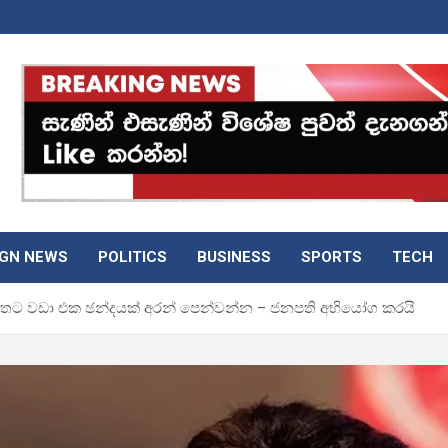
IGN NEWS
POLITICS
BUSINESS
SPORTS
TECH
්තට වඩා එක ඡන්දයක් අරන් පෙන්වන්න – ජනපති අභියෝග කරයි