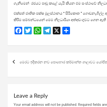
ගැනීමෙන් රජයට පාඩු කළේ යැයි කියන එම සංස්ථාවේ නිලධාර
එක්සත් ජාතික පක්ෂ මුලස්ථානය “ සිරිකොත ” ගොඩනැගිල්ල අලුත
කිරීම සම්බන්ධයෙන් මෙම නිලධාරියා අත්අඩංගුවට ගෙන ඇති අත
F
T
W
T
X
S
a
wi
h
el
h
ce
tt
at
e
ar
b
er
s
gr
e
Post
o
A
a
මෙරට ඉදිකරන නව පොහොර කර්මාන්ත ශාලාවට යෝජිත භ
navigation
o
p
m
k
p
Leave a Reply
Your email address will not be published.
Required fields a