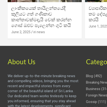
ලාංකිකයෙක් තායිලන්තයේදී
ව්‍යාපාර
කුලියට ගත් ගණිකාව
තම දේපළ
කාන්තාවක්මදැයි චෙක් කරන්න
කරයි
ගොස් ඔළුව පැලෙන්න ගුටි කයි
June 1, 202
June 2, 2025
iri news
About Us
Catego
We deliver up-to-the-minute breaking news
Blog
(492)
and compelling videos, bringing you the most
Breaking Ne
recent and impactful stories from every
Business
(31
corner of the beautiful island of Sri Lanka.
Foreign New
Our dedicated team works tirelessly to keep
you informed, ensuring that you stay ahead
Gossip
(111)
with the latest developments, significant