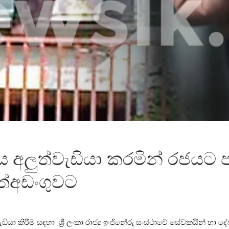
 අලුත්වැඩියා කරමින් රජයට 
ත්අඩංගුවට
ඩියා කිරීම සඳහා ශ්‍රී ලංකා රාජ්‍ය ඉංජිනේරු සංස්ථාවේ සේවකයින් 