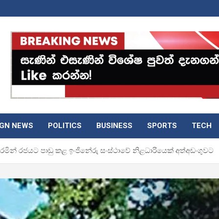
IGN NEWS
POLITICS
BUSINESS
SPORTS
TECH
රමින් රජයට පාඩු කළ ඉංජිනේරු සංස්ථාවේ නිළධාරියෙක් අත්අඩංගුවට