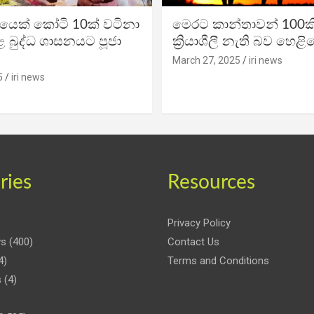
ිකයෙක් කෝටි 10ක් වටිනා
මෙරට කාන්තාවන් 100කි
 බුද්ධ ශාසනයට පූජා
ක්‍රියාශීලී නැති බව හෙළි
March 27, 2025
iri news
5
iri news
ries
Resources
Privacy Policy
ws
(400)
Contact Us
4)
Terms and Conditions
s
(4)