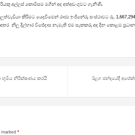
ියකු අල්ලස් කොමිසම මගින් අද අත්අඩංගුවට ගැනිණි.
්වැඩියා කිරිමට යෙදවීමෙන් රාජ්‍ය ඉංජිනේරු සංස්ථාවට රු. 1,667,294.
ර නිලූ දිල්හාර විජේදාස නැමැති එම සැකකරු අද දින කොළඹ ප්‍රධාන 
ූමිය නිරික්ෂණය කරයි
ඊළග ඡන්දයේදී අපේක්ෂ
re marked
*