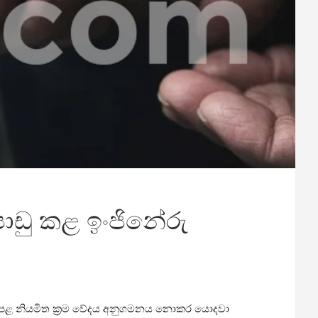
පාඩු කළ ඉංජිනේරු
හා දේපළ නියමිත ක්‍රම වේදය අනුගමනය නොකර යොදවා