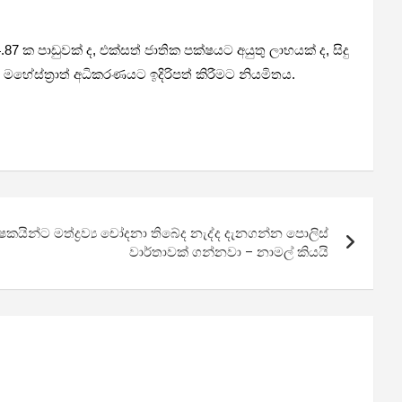
87 ක පාඩුවක් ද, එක්සත් ජාතික පක්ෂයට අයුතු ලාභයක් ද, සිදු
මහේස්ත්‍රාත් අධිකරණයට ඉදිරිපත් කිරීමට නියමිතය.
කයින්ට මත්ද්‍රව්‍ය චෝදනා තිබේද නැද්ද දැනගන්න පොලිස්
වාර්තාවක් ගන්නවා – නාමල් කියයි