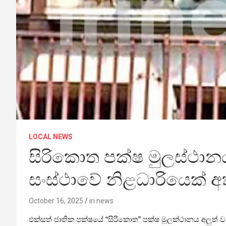
LOCAL NEWS
සිරිකොත පක්ෂ මුලස්ථානය
සංස්ථාවේ නිළධාරියෙක් අ
October 16, 2025
iri news
එක්සත් ජාතික පක්ෂයේ “සිරිකොත” පක්ෂ මූලක්ථානය අලුත් වැ