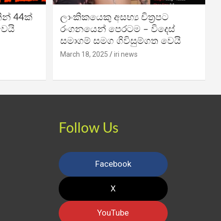
න් 44ක්
ලාංකිකයෙකු අසභ්‍ය චිත්‍රපට
වෙයි
රංගනයෙන් පෙරටම – විදෙස්
සමාගම් සමග ගිවිසුම්ගත වෙයි
March 18, 2025
iri news
Follow Us
Facebook
X
YouTube