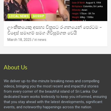
LOCAL NEWS
GOSSIP
ලාංකිකයෙකු අසභ්‍ය චිත්‍රපට රංගනයෙන් පෙරටම –
විදෙස් සමාගම් සමග ගිවිසුම්ගත වෙයි
March 18, 2025
iri news
About Us
We deliver up-to-the-minute breaking news and compelling
videos, bringing you the most recent and impactful stories
from every corner of the beautiful island of Sri Lanka. Our
dedicated team works tirelessly to keep you informed, ensuring
that you stay ahead with the latest developments, significant
events, and noteworthy happenings across the nation.