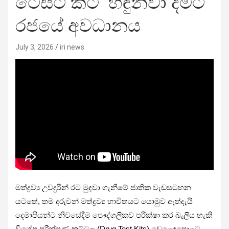
ටෙස්ට් කිට්’ හඳුන්වා දීමට
රජයේ අවධානය
July 3, 2026
iri news
මත්ද්‍රව්‍ය උවදුරින් රට මුදවා ගැනීමේ ජාතික වැඩසටහන
යටතේ, තම දරුවන් මත්ද්‍රව්‍ය භාවිතයට යොමුව ඇත්දැයි
දෙමාපියන්ට නිවසේදීම පෞද්ගලිකව පරීක්ෂා කර බැලිය හැකි
විශේෂ පරීක්ෂණ කට්ටල (Drug Test Kits) වෙළෙඳපොළට