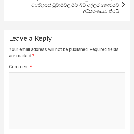
විජේදාසත් ඩුබායිවල සිටි බව අල්ලස් කොමිසම
අධිකරණයට කියයි
Leave a Reply
Your email address will not be published.
Required fields
are marked
*
Comment
*