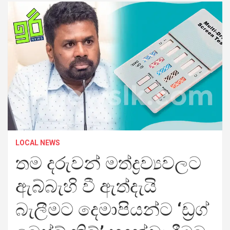
LOCAL NEWS
තම දරුවන් මත්ද්‍රව්‍යවලට
ඇබ්බැහි වී ඇත්දැයි
බැලීමට දෙමාපියන්ට ‘ඩ්‍රග්