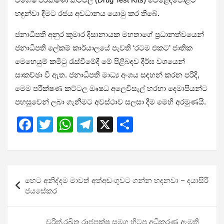
හඳුන්වා දීමට රජය අවධානය යොමු කර තිබේ.
ජනාධිපති අනුර කුමාර දිසානායක මහතාගේ ප්‍රධානත්වයෙන්
ජනාධිපති ලේකම් කාර්යාලයේ පැවති ‘රටම එකට’ ජාතික
මෙහෙයුම් කමිටු රැස්වීමේදී මේ පිළිබඳව දීර්ඝ වශයෙන්
සාකච්ඡා වී ඇත. ජනාධිපති මාධ්‍ය අංශය සඳහන් කරන පරිදි,
මෙම පරීක්ෂණ කට්ටල ඖෂධ අලෙවිසැල් හරහා දෙමාපියන්ට
පහසුවෙන් ලබා ගැනීමට අවස්ථාව සලසා දීම මෙහි අරමුණයි.
F
T
W
T
X
S
a
wi
h
el
h
ce
tt
at
e
ar
b
er
s
gr
e
Post
හෙට අනිද්දම මාවත් අත්අඩංගුවට ගන්න හදනවා – දයාසිරි
o
A
a
navigation
ජයසේකර
o
p
m
k
p
චරිත්,රඛිත රාජපක්ෂ සමග හිටපු අධිකරණ ඇමති