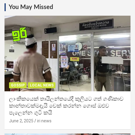
You May Missed
GOSSIP
LOCAL NEWS
ලාංකිකයෙක් තායිලන්තයේදී කුලියට ගත් ගණිකාව
කාන්තාවක්මදැයි චෙක් කරන්න ගොස් ඔළුව
පැලෙන්න ගුටි කයි
June 2, 2025
iri news