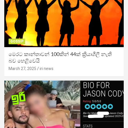
GOSSIP
මෙරට කාන්තාවන් 100කින් 44ක් ක්‍රියාශීලී නැති
බව හෙළිවෙයි
March 27, 2025
iri news