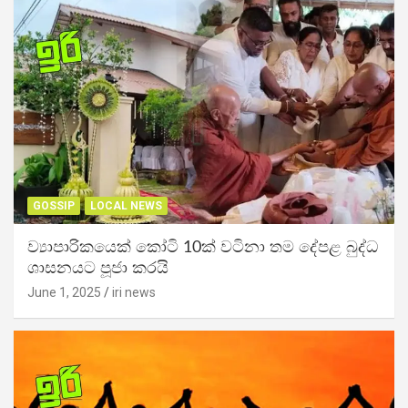
GOSSIP
LOCAL NEWS
ව්‍යාපාරිකයෙක් කෝටි 10ක් වටිනා තම දේපළ බුද්ධ
ශාසනයට පූජා කරයි
June 1, 2025
iri news