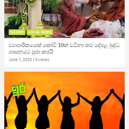
GOSSIP
LOCAL NEWS
ව්‍යාපාරිකයෙක් කෝටි 10ක් වටිනා තම දේපළ බුද්ධ
ශාසනයට පූජා කරයි
June 1, 2025
iri news