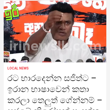
LOCAL NEWS
රට භාරදෙන්න සජිත්ට –
ඉරාන භාෂාවෙන් කතා
කරලා තෙලුත් ගේන්නම් –