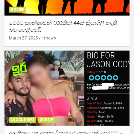
GOSSIP
මෙරට කාන්තාවන් 100කින් 44ක් ක්‍රියාශීලී නැති
බව හෙළිවෙයි
March 27, 2025
iri news
LOCAL NEWS
GOSSIP
ලාංකිකයෙකු අසභ්‍ය චිත්‍රපට රංගනයෙන් පෙරටම –