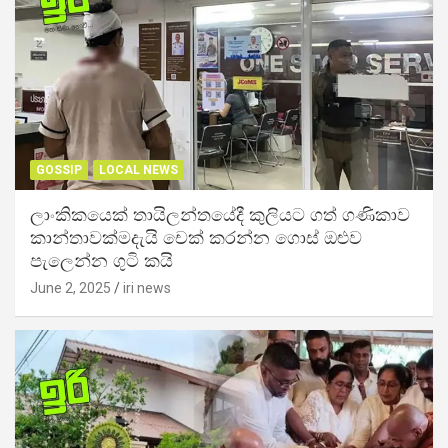
GOSSIP
LOCAL NEWS
ලාංකිකයෙක් තායිලන්තයේදී කුලියට ගත් ගණිකාව
කාන්තාවක්මදැයි චෙක් කරන්න ගොස් ඔළුව
පැලෙන්න ගුටි කයි
June 2, 2025
iri news