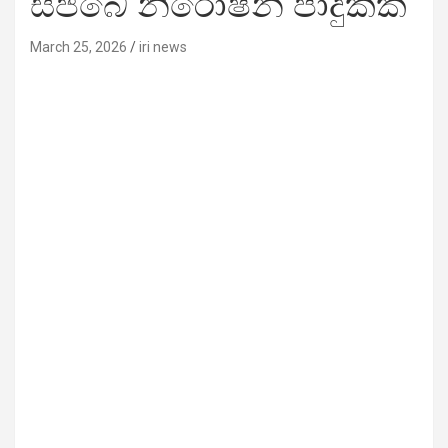
සජබේ නිරෝෂන් පාදුක්ක
March 25, 2026
iri news