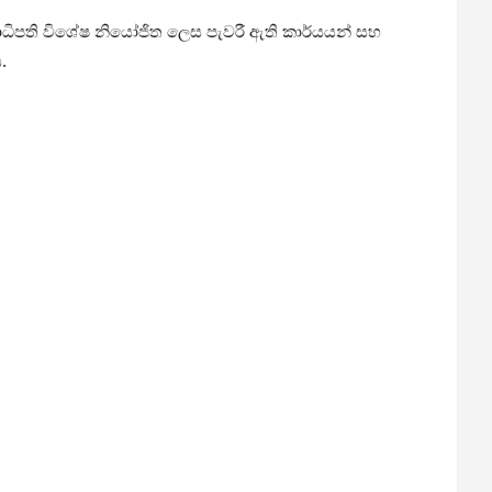
ධිපති විශේෂ නියෝජිත ලෙස පැවරී ඇති කාර්යයන් සහ
.