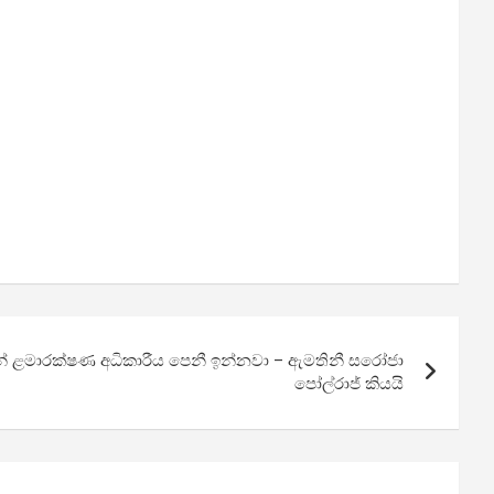
ෙන් ළමාරක්ෂණ අධිකාරීය පෙනී ඉන්නවා – ඇමතිනී සරෝජා
පෝල්රාජ් කියයි