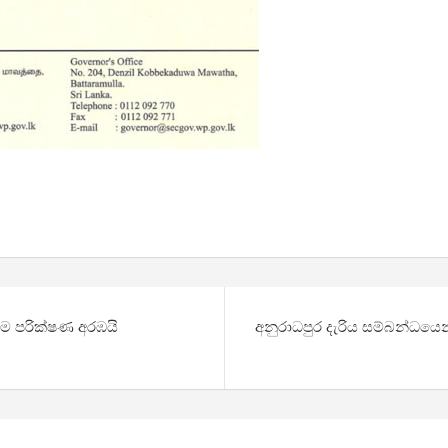
සම පරික්ෂණ අරඹයි
අනුරාධපුර දැරිය සම්බන්ධය