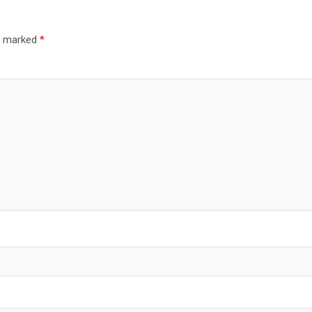
re marked
*