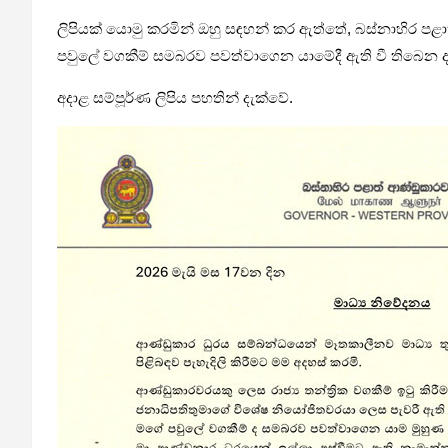
ලිපියක් යොමු කරමින් ඔහු සඳහන් කර ඇත්තේ, බස්නාහිර ප
පවුලේ වගකීම් සමබරව පවත්වාගෙන යාමේදී ඇති වී තිබෙන 
අදාළ සම්පූර්ණ ලිපිය පහතින් දැක්වේ.