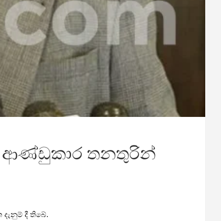
රි ආණ්ඩුකාර තනතුරින්
ැනුම් දී තිබේ.