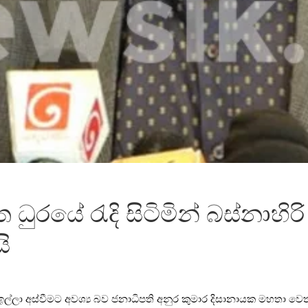
ධුරයේ රැදි සිටිමින් බස්නාහි
ි
ල්ලා අස්වීමට අවශ්‍ය බව ජනාධිපති අනුර කුමාර දිසානායක මහතා වෙත ද