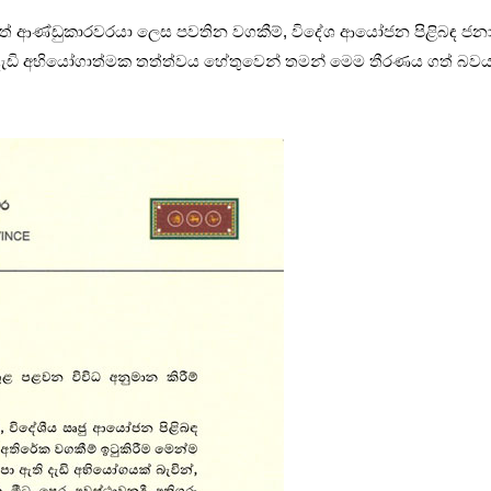
ළාත් ආණ්ඩුකාරවරයා ලෙස පවතින වගකීම්, විදේශ ආයෝජන පිළිබඳ ජනා
දැඩි අභියෝගාත්මක තත්ත්වය හේතුවෙන් තමන් මෙම තීරණය ගත් බවය