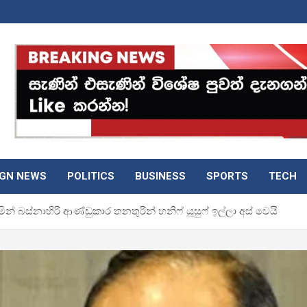
IGN NEWS
POLITICS
BUSINESS
SPORTS
TECH
ින් බස්නාහිරි ආණ්ඩුකාර තනතුරින් හනීෆ් යූසුෆ් ඉල්ලා අස් වෙයි