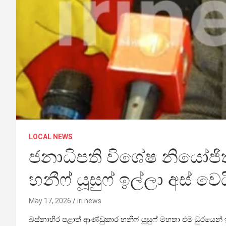
LOCAL NEWS
ජනාධිපති විශේෂ නියෝජිත 
හනීෆ් යූසුෆ් ඉල්ලා අස් වෙය
May 17, 2026
iri news
බස්නාහිර පළාත් ආණ්ඩුකාර හනීෆ් යූසුෆ් මහතා එම ධුරයෙන් ඉ