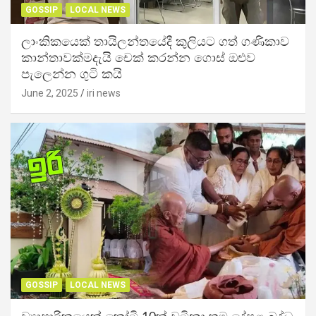
GOSSIP
LOCAL NEWS
ලාංකිකයෙක් තායිලන්තයේදී කුලියට ගත් ගණිකාව
කාන්තාවක්මදැයි චෙක් කරන්න ගොස් ඔළුව
පැලෙන්න ගුටි කයි
June 2, 2025
iri news
GOSSIP
LOCAL NEWS