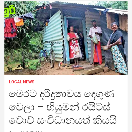
LOCAL NEWS
මෙරට දරිද්‍රතාවය දෙගුණ
වෙලා – හියුමන් රයිට්ස්
වොච් සංවිධානයත් කියයි