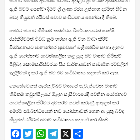
මානව හිමිකම් ආරක්ෂා කිරීමට අදාළව ප්‍රගතියක් අත්කරගෙන
ඇති බවට පෙන්වා දීමට ශ්‍රී ලංකා රජය උත්සාහ දරමින් සිටින
බවද හියුමන් රයිට්ස් වොච් සංවිධානය පෙන්වා දී තිබේ.
මෙරට මානව හිමිකම් තත්ත්වය විමර්ශනයටත් සාක්ෂි
රැස්කිරීමටත් විවිධ ක්‍රම හරහා ඇති වන බාධා කිරීම්
විමර්ශනයට ජාත්‍යන්තර ප්‍රජාවගේ මැදිහත්වීම සඳහා දැනට
ඇති යෝජනාව යාවත්කාලීන කළ යුතු බව මානව හිමිකම්
පිළිබඳ කොමසාරිස්වරයා සිය වාර්තාවෙන් සාමාජික රටවලින්
ඉල්ලීමක් ද කර ඇති බව එම සංවිධානය සඳහන් කර ඇත.
කෙසේවෙතත් සැප්තැම්බර් මාසයේ පැවැත්වෙන මානව
හිමිකම් කවුන්සිලයේ මීළඟ සැසිවාරයේදී පවතින යෝජනාව
යාවත්කාලීන කිරීමට අමතරව තවත් කරුණු ඇතුළත් කර
මෙරට සම්බන්ධයෙන් නව යෝජනාවක් ගෙන ආ යුතු බවද
හියුමන් රයිට්ස් වොච් සංවිධානය සඳහන් කර තිබේ.
F
T
W
T
X
S