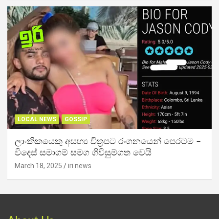
LOCAL NEWS
GOSSIP
ලාංකිකයෙකු අසභ්‍ය චිත්‍රපට රංගනයෙන් පෙරටම –
විදෙස් සමාගම් සමග ගිවිසුම්ගත වෙයි
March 18, 2025
iri news