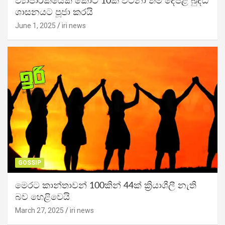
ව්‍යාපාරිකයෙක් කෝටි 10ක් වටිනා තම දේපළ බුද්ධ
ශාසනයට පූජා කරයි
June 1, 2025
iri news
GOSSIP
මෙරට කාන්තාවන් 100කින් 44ක් ක්‍රියාශීලී නැති
බව හෙළිවෙයි
March 27, 2025
iri news