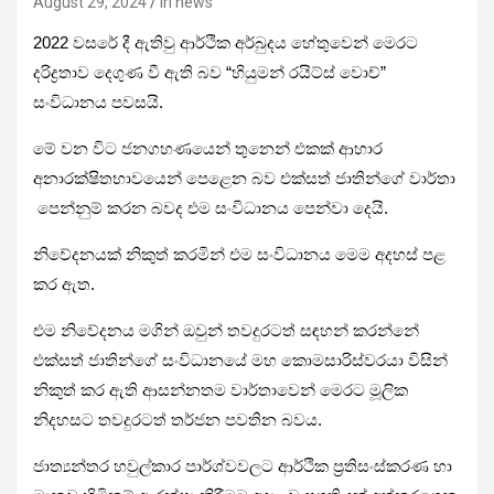
August 29, 2024
iri news
2022 වසරේ දී ඇතිවු ආර්ථික අර්බුදය හේතුවෙන් මෙරට
දරිද්‍රතාව දෙගුණ වී ඇති බව “හියුමන් රයිට්ස් වොච්”
සංවිධානය පවසයි.
මේ වන විට ජනගහණයෙන් තුනෙන් එකක් ආහාර
අනාරක්ෂිතභාවයෙන් පෙළෙන බව එක්සත් ජාතින්ගේ වාර්තා
පෙන්නුම් කරන බවද එම සංවිධානය පෙන්වා දෙයි.
නිවේදනයක් නිකුත් කරමින් එම සංවිධානය මෙම අදහස් පළ
කර ඇත.
එම නිවේදනය මගින් ඔවුන් තවදුරටත් සඳහන් කරන්නේ
එක්සත් ජාතින්ගේ සංවිධානයේ මහ කොමසාරිස්වරයා විසින්
නිකුත් කර ඇති ආසන්නතම වාර්තාවෙන් මෙරට මූලික
නිදහසට තවදුරටත් තර්ජන පවතින බවය.
ජාත්‍යන්තර හවුල්කාර පාර්ශ්වවලට ආර්ථික ප්‍රතිසංස්කරණ හා